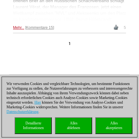
offenen Brief an den Russischen Schachverband schlägt
Laurent Vérat, der Manager des Franzosen, jetzt einen
Wettkampf zwischen "MVL" und Alekseenko um den Platz
im Kandidatenturnier vor. | Bild: Bernd Hildebrandt
Mehr...
Kommentare 15
5
1
Datenschutzhinweis
|
Impressum
|
Kontakt
|
Cookies Management
|
Lizenzen
|
Wir verwenden Cookies und vergleichbare Technologien, um bestimmte Funktionen
Compliance Hotline
|
Home
zur Verfügung zu stellen, die Nutzererfahrungen zu verbessern und interessengerechte
© 2017 ChessBase GmbH | Osterbekstraße 90a | 22083 Hamburg | Deutschland
Inhalte auszuspielen. Abhängig von ihrem Verwendungszweck können dabei neben
coldest news
technisch erforderlichen Cookies auch Analyse-Cookies sowie Marketing-Cookies
eingesetzt werden.
Hier
können Sie der Verwendung von Analyse-Cookies und
Marketing-Cookies widersprechen. Weitere Informationen finden Sie in unserer
Datenschutzerklärung
.
Detaillierte
Alles
Alles
Informationen
ablehnen
akzeptieren