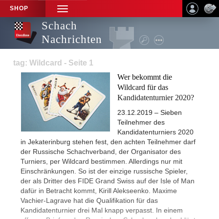
SHOP
TOGGLE
NAVIGATION
Schach
Nachrichten
tag: Wildcard - Seite 1
Wer bekommt die
Wildcard für das
Kandidatenturnier 2020?
23.12.2019 – Sieben
Teilnehmer des
Kandidatenturniers 2020
in Jekaterinburg stehen fest, den achten Teilnehmer darf
der Russische Schachverband, der Organisator des
Turniers, per Wildcard bestimmen. Allerdings nur mit
Einschränkungen. So ist der einzige russische Spieler,
der als Dritter des FIDE Grand Swiss auf der Isle of Man
dafür in Betracht kommt, Kirill Alekseenko. Maxime
Vachier-Lagrave hat die Qualifikation für das
Kandidatenturnier drei Mal knapp verpasst. In einem