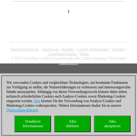
1
Datenschutzhinweis
|
Impressum
|
Kontakt
|
Cookies Management
|
Lizenzen
|
Compliance Hotline
|
Home
© 2017 ChessBase GmbH | Osterbekstraße 90a | 22083 Hamburg | Deutschland
coldest news
Wir verwenden Cookies und vergleichbare Technologien, um bestimmte Funktionen
zur Verfügung zu stellen, die Nutzererfahrungen zu verbessern und interessengerechte
Inhalte auszuspielen. Abhängig von ihrem Verwendungszweck können dabei neben
technisch erforderlichen Cookies auch Analyse-Cookies sowie Marketing-Cookies
eingesetzt werden.
Hier
können Sie der Verwendung von Analyse-Cookies und
Marketing-Cookies widersprechen. Weitere Informationen finden Sie in unserer
Datenschutzerklärung
.
Detaillierte
Alles
Alles
Informationen
ablehnen
akzeptieren