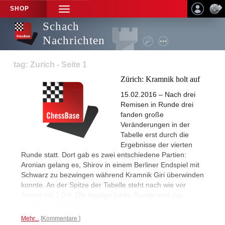
SHOP
TOGGLE
NAVIGATION
Schach
Nachrichten
tag: Zurich - Seite 1
Zürich: Kramnik holt auf
15.02.2016 – Nach drei
Remisen in Runde drei
fanden große
Veränderungen in der
Tabelle erst durch die
Ergebnisse der vierten
Runde statt. Dort gab es zwei entschiedene Partien:
Aronian gelang es, Shirov in einem Berliner Endspiel mit
Schwarz zu bezwingen während Kramnik Giri überwinden
konnte. An der Spitze der Tabelle steht nach wie vor
Anand mit 3.0/4. Die heutige fünfte Runde wird das
Turnier entscheiden
Mehr...
Kommentare