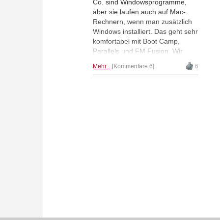
Co. sind Windowsprogramme,
aber sie laufen auch auf Mac-
Rechnern, wenn man zusätzlich
Windows installiert. Das geht sehr
komfortabel mit Boot Camp,
Parallels und FM Fusion. Wir
vergleichen die drei Varianten
Mehr...
Kommentare 6
6
und beschreiben genau, wie Sie
damit ChessBase auf Ihrem Mac
installieren können.