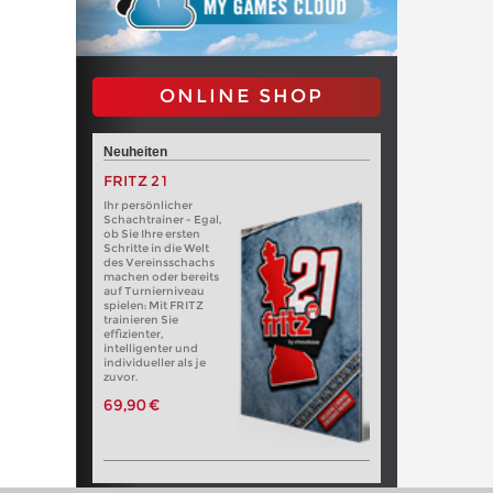
ONLINE SHOP
Neuheiten
FRITZ 21
Ihr persönlicher
Schachtrainer - Egal,
ob Sie Ihre ersten
Schritte in die Welt
des Vereinsschachs
machen oder bereits
auf Turnierniveau
spielen: Mit FRITZ
trainieren Sie
effizienter,
intelligenter und
individueller als je
zuvor.
69,90 €