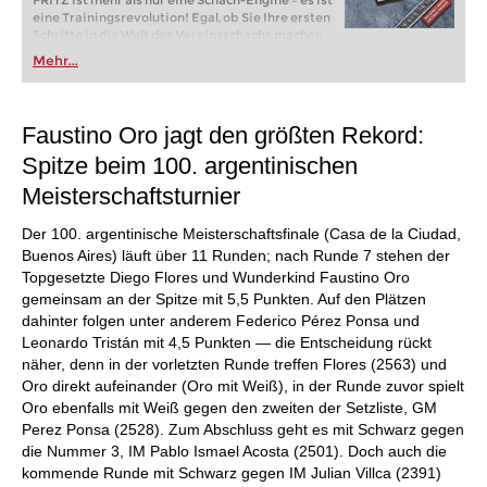
FRITZ ist mehr als nur eine Schach-Engine – es ist
eine Trainingsrevolution! Egal, ob Sie Ihre ersten
Schritte in die Welt des Vereinsschachs machen
oder bereits auf Turnierniveau spielen: Mit
Mehr...
FRITZ trainieren Sie effizienter, intelligenter und
individueller als je zuvor.
Faustino Oro jagt den größten Rekord:
Spitze beim 100. argentinischen
Meisterschaftsturnier
Der 100. argentinische Meisterschaftsfinale (Casa de la Ciudad,
Buenos Aires) läuft über 11 Runden; nach Runde 7 stehen der
Topgesetzte Diego Flores und Wunderkind Faustino Oro
gemeinsam an der Spitze mit 5,5 Punkten. Auf den Plätzen
dahinter folgen unter anderem Federico Pérez Ponsa und
Leonardo Tristán mit 4,5 Punkten — die Entscheidung rückt
näher, denn in der vorletzten Runde treffen Flores (2563) und
Oro direkt aufeinander (Oro mit Weiß), in der Runde zuvor spielt
Oro ebenfalls mit Weiß gegen den zweiten der Setzliste, GM
Perez Ponsa (2528). Zum Abschluss geht es mit Schwarz gegen
die Nummer 3, IM Pablo Ismael Acosta (2501). Doch auch die
kommende Runde mit Schwarz gegen IM Julian Villca (2391)