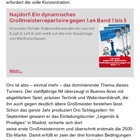
erfordert die volle Konzentration.
Najdorf: Ein dynamisches
Großmeisterrepertoire gegen 1.e4 Band 1 bis 3
Im ersten Teil der Videoreihe werden wir uns mit
6. Lg5, 6. Le3, 6. Le2 und 6. Lc4 die vier Hauptzüge
von Weiß anschauen.
Mehr...
Oro ist also – einmal mehr – das dominierende Thema dieses
Turniers: Der zwölfjährige IM überzeugt in Buenos Aires mit
abgeklärtem Spiel, präziser Technik und Widerstandskraft, die
ihn auch gegen deutlich ältere Großmeister bestehen lässt.
Schon das ganze Jahr produziert Oro Schlagzeilen: Im
September gewann er das Einladungsturnier „Legends &
Prodigies“ in Madrid, sicherte sich dort
seine erste Großmeisternorm und überschritt erstmals die 2500-
Elo-Marke. Damit erfüllt er zwei der drei formalen Bedingungen