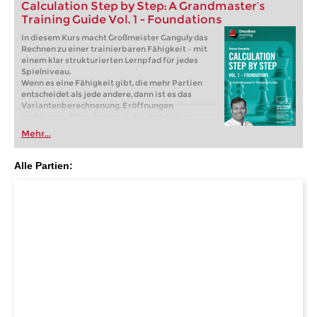
Calculation Step by Step: A Grandmaster’s
Training Guide Vol. 1 - Foundations
In diesem Kurs macht Großmeister Ganguly das
Rechnen zu einer trainierbaren Fähigkeit – mit
einem klar strukturierten Lernpfad für jedes
Spielniveau.
Wenn es eine Fähigkeit gibt, die mehr Partien
entscheidet als jede andere, dann ist es das
Variantenberechnenung. Eröffnungen
verblassen, Pläne ändern sich – doch klar zu
sehen, Varianten zu vergleichen und
Mehr...
selbstbewusst zu entscheiden bringt die Punkte.
In diesem Kurs macht Großmeister Ganguly das
Rechnen zu einer trainierbaren Fähigkeit – mit
Alle Partien:
einem klar strukturierten Lernpfad für jedes
Spielniveau. Sie werden nicht einfach nur
Taktikaufgaben lösen, sondern lernen, wie man
denkt: Wo man beginnt, welche Varianten man
verfolgt, wann man aufhört – und wie man auch
unter Druck ein glasklares Bild der Stellung
behält.
Free video sample:
Introduction
Free video sample:
Forcing moves