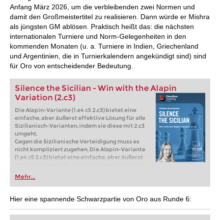
Anfang März 2026, um die verbleibenden zwei Normen und
damit den Großmeistertitel zu realisieren. Dann würde er Mishra
als jüngsten GM ablösen. Praktisch heißt das: die nächsten
internationalen Turniere und Norm-Gelegenheiten in den
kommenden Monaten (u. a. Turniere in Indien, Griechenland
und Argentinien, die in Turnierkalendern angekündigt sind) sind
für Oro von entscheidender Bedeutung.
Silence the Sicilian - Win with the Alapin
Variation (2.c3)
Die Alapin-Variante (1.e4 c5 2.c3) bietet eine
einfache, aber äußerst effektive Lösung für alle
Sizilianisch-Varianten, indem sie diese mit 2.c3
umgeht.
Gegen die Sizilianische Verteidigung muss es
nicht kompliziert zugehen. Die Alapin-Variante
(1.e4 c5 2.c3) bietet eine einfache, aber äußerst
effektive Lösung für alle wichtigen Sizilianisch-
Varianten, indem sie mit 2.c3 ausweicht.
Mehr...
Unabhängig davon, ob Ihr Gegner die Najdorf-,
Taimanov- oder Drachenvariante spielt, können
Sie mit der Alapin-Variante bereits im zweiten
Hier eine spannende Schwarzpartie von Oro aus Runde 6:
Zug die Kontrolle über das Spiel übernehmen.
Kostenloses Videobeispiel:
Introduction
Kostenloses Videobeispiel:
2...g6