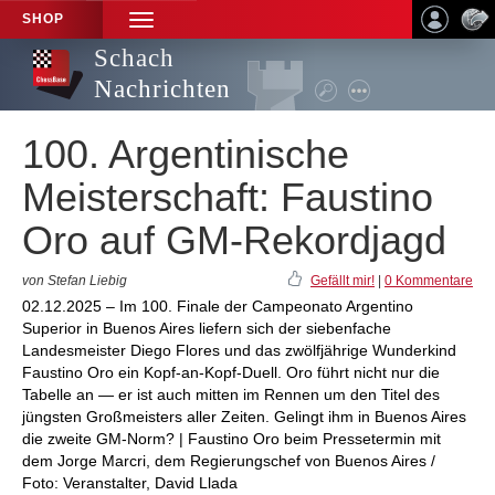
SHOP
TOGGLE
NAVIGATION
Schach
Nachrichten
100. Argentinische
Meisterschaft: Faustino
Oro auf GM-Rekordjagd
von Stefan Liebig
Gefällt mir!
|
0 Kommentare
02.12.2025 – Im 100. Finale der Campeonato Argentino
Superior in Buenos Aires liefern sich der siebenfache
Landesmeister Diego Flores und das zwölfjährige Wunderkind
Faustino Oro ein Kopf-an-Kopf-Duell. Oro führt nicht nur die
Tabelle an — er ist auch mitten im Rennen um den Titel des
jüngsten Großmeisters aller Zeiten. Gelingt ihm in Buenos Aires
die zweite GM-Norm? | Faustino Oro beim Pressetermin mit
dem Jorge Marcri, dem Regierungschef von Buenos Aires /
Foto: Veranstalter, David Llada