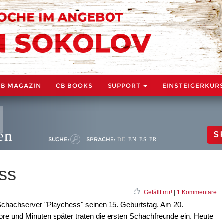
CB MAGAZIN
CB BOOKS
SUPPORT
EINSTEIGERKUR
en
S
SUCHE:
SPRACHE:
DE
EN
ES
FR
ss
Gefällt mir!
|
1 Kommentare
Schachserver "Playchess" seinen 15. Geburtstag. Am 20.
ore und Minuten später traten die ersten Schachfreunde ein. Heute