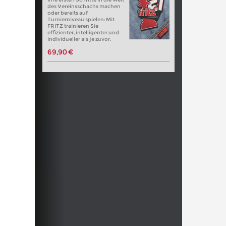
des Vereinsschachs machen
oder bereits auf
Turnierniveau spielen: Mit
FRITZ trainieren Sie
effizienter, intelligenter und
individueller als je zuvor.
69,90 €