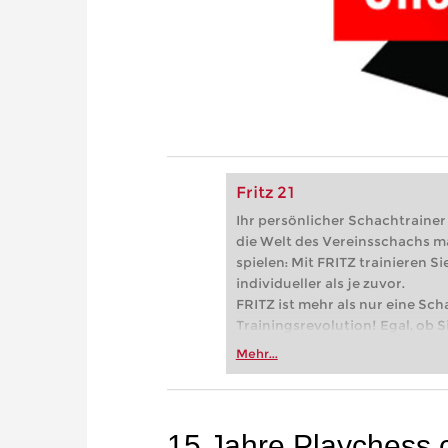
Fritz 21
Ihr persönlicher Schachtrainer -
die Welt des Vereinsschachs m
spielen: Mit FRITZ trainieren Sie
individueller als je zuvor.
FRITZ ist mehr als nur eine Sch
Trainingsrevolution! Egal, ob Si
Vereinsschachs machen oder ber
Mehr...
FRITZ trainieren Sie effizienter,
zuvor.
15 Jahre Playchess