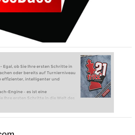
 Egal, ob Sie Ihre ersten Schritte in
achen oder bereits auf Turnierniveau
 effizienter, intelligenter und
ach-Engine – es ist eine
e Ihre ersten Schritte in die Welt des
eits auf Turnierniveau spielen: Mit
 intelligenter und individueller als je
.com