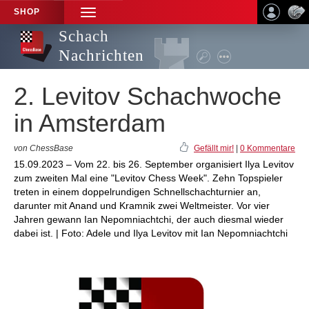
SHOP
TOGGLE
NAVIGATION
Schach
Nachrichten
2. Levitov Schachwoche
in Amsterdam
von ChessBase
Gefällt mir!
|
0 Kommentare
15.09.2023 – Vom 22. bis 26. September organisiert Ilya Levitov
zum zweiten Mal eine "Levitov Chess Week". Zehn Topspieler
treten in einem doppelrundigen Schnellschachturnier an,
darunter mit Anand und Kramnik zwei Weltmeister. Vor vier
Jahren gewann Ian Nepomniachtchi, der auch diesmal wieder
dabei ist. | Foto: Adele und Ilya Levitov mit Ian Nepomniachtchi