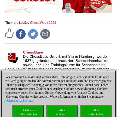
Themen:
Levitov Chess Week 2023
ChessBase
Die ChessBase GmbH, mit Sitz in Hamburg, wurde
1987 gegründet und produziert Schachdatenbanken
sowie Lehr- und Trainingskurse für Schachspieler.
Seit 1997 veröffentlich ChessBase auf seiner Webseite aktuelle
Nachrichten aus der Schachwelt. ChessBase News erscheint
inzwischen in vier Sprachen und gilt weltweit als wichtigste
Wir verwenden Cookies und vergleichbare Technologien, um bestimmte Funktionen
zur Verfügung zu stellen, die Nutzererfahrungen zu verbessern und interessengerechte
Schachnachrichtenseite.
Inhalte auszuspielen. Abhängig von ihrem Verwendungszweck können dabei neben
technisch erforderlichen Cookies auch Analyse-Cookies sowie Marketing-Cookies
eingesetzt werden.
Hier
können Sie der Verwendung von Analyse-Cookies und
Marketing-Cookies widersprechen. Weitere Informationen finden Sie in unserer
Datenschutzerklärung
.
Datenschutzhinweis
|
Impressum
|
Kontakt
|
Cookies Management
|
Lizenzen
|
Detaillierte
Alles
Alles
Compliance Hotline
|
Home
Informationen
ablehnen
akzeptieren