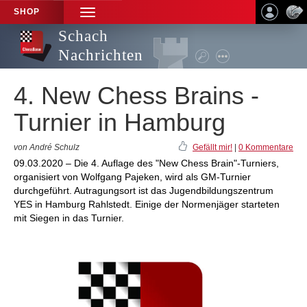
SHOP
TOGGLE
NAVIGATION
Schach
Nachrichten
4. New Chess Brains -
Turnier in Hamburg
von André Schulz
Gefällt mir!
|
0 Kommentare
09.03.2020 – Die 4. Auflage des "New Chess Brain"-Turniers,
organisiert von Wolfgang Pajeken, wird als GM-Turnier
durchgeführt. Autragungsort ist das Jugendbildungszentrum
YES in Hamburg Rahlstedt. Einige der Normenjäger starteten
mit Siegen in das Turnier.