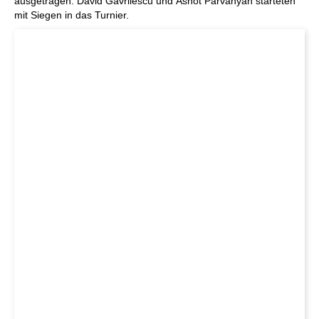
ausgetragen. David Gavrilescu und Ashot Parvanyan starteten
mit Siegen in das Turnier.