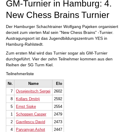
GM-Turnier in Hamburg: 4.
New Chess Brains Turnier
Der Hamburger Schachtrainer Wolfgang Pajeken organisiert
derzeit zum vierten Mal sein "New Chess Brains" -Turnier.
Austragungsort ist das Jugendbildungszentrum YES in
Hamburg-Rahlstedt.
Zum ersten Mal wird das Turnier sogar als GM-Turnier
durchgeführt. Vier der zehn Teilnehmer kommen aus den
Reihen der SG Turm Kiel.
Teilnehmerliste
Nr.
Name
Elo
7
Ovsejevitsch Sergei
2602
8
Kollars Dmitrij
2592
5
Ernst Sipke
2554
1
Schoppen Casper
2479
2
Gavrilescu David
2473
4
Parvanyan Ashot
2447