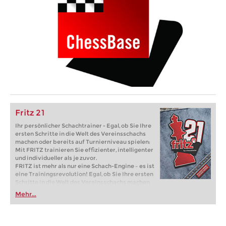
Fritz 21
Ihr persönlicher Schachtrainer - Egal, ob Sie Ihre
ersten Schritte in die Welt des Vereinsschachs
machen oder bereits auf Turnierniveau spielen:
Mit FRITZ trainieren Sie effizienter, intelligenter
und individueller als je zuvor.
FRITZ ist mehr als nur eine Schach-Engine – es ist
eine Trainingsrevolution! Egal, ob Sie Ihre ersten
Schritte in die Welt des Vereinsschachs machen
oder bereits auf Turnierniveau spielen: Mit
Mehr...
FRITZ trainieren Sie effizienter, intelligenter und
individueller als je zuvor.