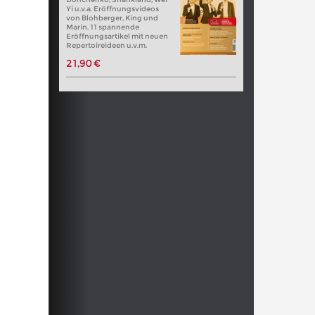
Yi u.v.a. Eröffnungsvideos
von Blohberger, King und
Marin. 11 spannende
Eröffnungsartikel mit neuen
Repertoireideen u.v.m.
21,90 €