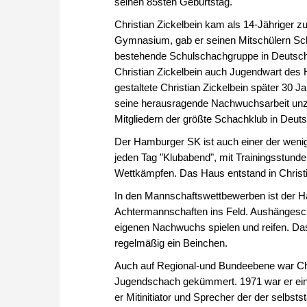
seinen 85sten Geburtstag.
Christian Zickelbein kam als 14-Jähriger 
Gymnasium, gab er seinen Mitschülern Scha
bestehende Schulschachgruppe in Deutschl
Christian Zickelbein auch Jugendwart de
gestaltete Christian Zickelbein später 30 J
seine herausragende Nachwuchsarbeit unz
Mitgliedern der größte Schachklub in Deut
Der Hamburger SK ist auch einer der wenig
jeden Tag "Klubabend", mit Trainingsstund
Wettkämpfen. Das Haus entstand in Christi
In den Mannschaftswettbewerben ist der Ha
Achtermannschaften ins Feld. Aushängeschi
eigenen Nachwuchs spielen und reifen. Das
regelmäßig ein Beinchen.
Auch auf Regional-und Bundeebene war Chri
Jugendschach gekümmert. 1971 war er ein
er Mitinitiator und Sprecher der der selbst