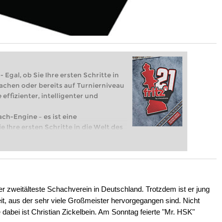
 Egal, ob Sie Ihre ersten Schritte in
achen oder bereits auf Turnierniveau
 effizienter, intelligenter und
ach-Engine – es ist eine
e Ihre ersten Schritte in die Welt des
eits auf Turnierniveau spielen: Mit
 intelligenter und individueller als je
 zweitälteste Schachverein in Deutschland. Trotzdem ist er jung
it, aus der sehr viele Großmeister hervorgegangen sind. Nicht
dabei ist Christian Zickelbein. Am Sonntag feierte "Mr. HSK"