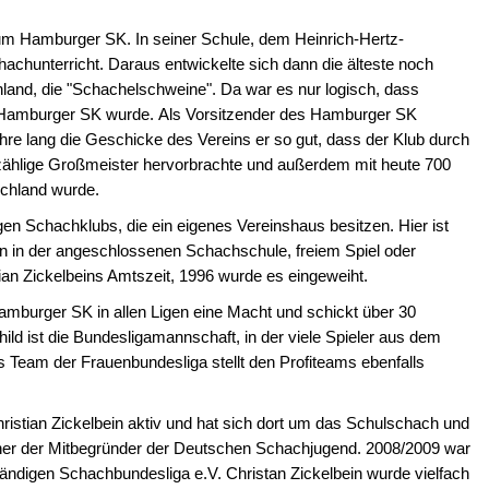
zum Hamburger SK. In seiner Schule, dem Heinrich-Hertz-
chunterricht. Daraus entwickelte sich dann die älteste noch
and, die "Schachelschweine". Da war es nur logisch, dass
s Hamburger SK wurde. Als Vorsitzender des Hamburger SK
ahre lang die Geschicke des Vereins er so gut, dass der Klub durch
ählige Großmeister hervorbrachte und außerdem mit heute 700
schland wurde.
en Schachklubs, die ein eigenes Vereinshaus besitzen. Hier ist
en in der angeschlossenen Schachschule, freiem Spiel oder
an Zickelbeins Amtszeit, 1996 wurde es eingeweiht.
mburger SK in allen Ligen eine Macht und schickt über 30
ld ist die Bundesligamannschaft, in der viele Spieler aus dem
 Team der Frauenbundesliga stellt den Profiteams ebenfalls
stian Zickelbein aktiv und hat sich dort um das Schulschach und
er der Mitbegründer der Deutschen Schachjugend. 2008/2009 war
ständigen Schachbundesliga e.V. Christan Zickelbein wurde vielfach