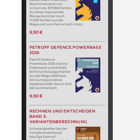
Maschinenraum von
Schach.de: 357.000 Partien.
Zu dieser imposanten
Menge kommen noch
17.000 Partien aus der
Mega und vom Fernschach hinzu.
9,90 €
PETROFF DEFENCE POWERBASE
2026
Petroff Defence
Powerbase 2026 ist eine
Datenbank und enthält
6475 hochklassige Partien
aus der Mega 2026 bzw.
der Correspondence
Database 2026, davon sind
682 kommentiert.
9,90 €
RECHNEN UND ENTSCHEIDEN
BAND 3:
VARIANTENBERECHNUNG
Schwierigkeiten bei der
Vorteilsverwertung?
Häufige Zeitnot?