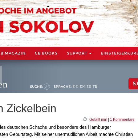
CB MAGAZIN
CB BOOKS
SUPPORT
EINSTEIGERKUR
en
S
SUCHE:
SPRACHE:
DE
EN
ES
FR
n Zickelbein
Gefällt mir!
|
1 Kommentare
en des deutschen Schachs und besonders des Hamburger
ten Geburtstag. Mit seiner unermüdlichen Arbeit machte Christian