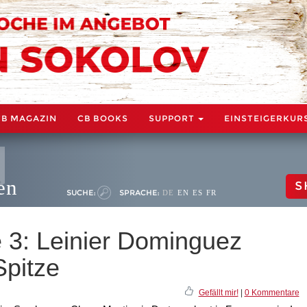
CB MAGAZIN
CB BOOKS
SUPPORT
EINSTEIGERKUR
en
S
SUCHE:
SPRACHE:
DE
EN
ES
FR
 3: Leinier Dominguez
Spitze
Gefällt mir!
|
0 Kommentare