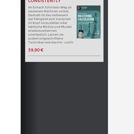
CONSISTENTLY
Im Schach führt kein Weg an
sauberem Rechnen vorbei.
Deshalb ist das verbessern
der Fähigkeit sich Varianten
im Kopf vorzustellen oder
taktische Motive und Muster
wiederzuerkennen
unerlässlich. Lernen sie
zudem ortgeschrittene
Techniken wie das hin- und h
39,90 €