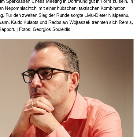
eim Sparkassen Chess Meeting in Dortmund gut in Form zu sein. In
Ian Nepomniachtchi mit einer hübschen, taktischen Kombination
rung. Für den zweiten Sieg der Runde sorgte Liviu-Dieter Nisipeanu,
ann. Kaido Kulaots und Radoslaw Wojtaszek trennten sich Remis,
pport. | Fotos: Georgios Souleidis