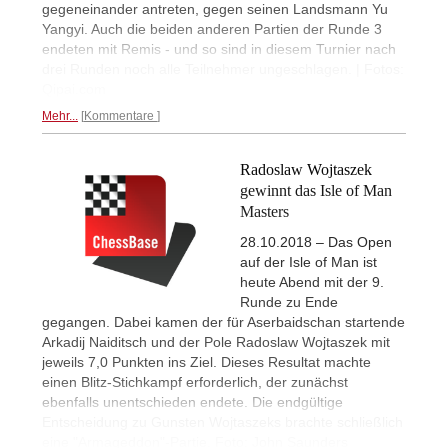
gegeneinander antreten, gegen seinen Landsmann Yu
Yangyi. Auch die beiden anderen Partien der Runde 3
endeten mit Remis - und so sind in diesem Turnier nach
drei Runden noch alle Teilnehmer ungeschlagen. | Fotos:
Qipai.com
Mehr...
Kommentare
Radoslaw Wojtaszek
gewinnt das Isle of Man
Masters
28.10.2018 – Das Open
auf der Isle of Man ist
heute Abend mit der 9.
Runde zu Ende
gegangen. Dabei kamen der für Aserbaidschan startende
Arkadij Naiditsch und der Pole Radoslaw Wojtaszek mit
jeweils 7,0 Punkten ins Ziel. Dieses Resultat machte
einen Blitz-Stichkampf erforderlich, der zunächst
ebenfalls unentschieden endete. Die endgültige
Entscheidung zu Gunsten Wojtaszeks brachte schließlich
eine "Armageddon"-Partie. Foto: John Saunders