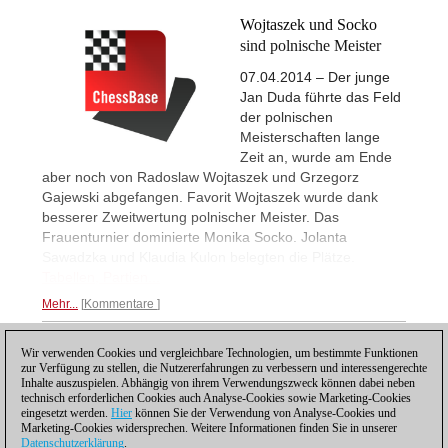
Wojtaszek und Socko
sind polnische Meister
07.04.2014 – Der junge
Jan Duda führte das Feld
der polnischen
Meisterschaften lange
Zeit an, wurde am Ende
aber noch von Radoslaw Wojtaszek und Grzegorz
Gajewski abgefangen. Favorit Wojtaszek wurde dank
besserer Zweitwertung polnischer Meister. Das
Frauenturnier dominierte Monika Socko. Jolanta
Sawadzka und Klaudia Kulon belegten die Plätze.
Tabellen, Partien...
Mehr...
Kommentare
Wir verwenden Cookies und vergleichbare Technologien, um bestimmte Funktionen
1
2
WEITER
zur Verfügung zu stellen, die Nutzererfahrungen zu verbessern und interessengerechte
Inhalte auszuspielen. Abhängig von ihrem Verwendungszweck können dabei neben
technisch erforderlichen Cookies auch Analyse-Cookies sowie Marketing-Cookies
eingesetzt werden.
Hier
können Sie der Verwendung von Analyse-Cookies und
Marketing-Cookies widersprechen. Weitere Informationen finden Sie in unserer
Datenschutzerklärung
.