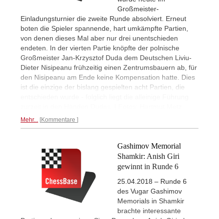
Großmeister-
Einladungsturnier die zweite Runde absolviert. Erneut
boten die Spieler spannende, hart umkämpfte Partien,
von denen dieses Mal aber nur drei unentschieden
endeten. In der vierten Partie knöpfte der polnische
Großmeister Jan-Krzysztof Duda dem Deutschen Liviu-
Dieter Nisipeanu frühzeitig einen Zentrumsbauern ab, für
den Nisipeanu am Ende keine Kompensation hatte. Dies
ist die einzige der bislang gespielten acht Partien, die
entschieden wurde - folglich liegt die alleinige Führung
zurzeit in den Händen Dudas. | Fotos: Hartmut Metz
Mehr...
Kommentare
Gashimov Memorial
Shamkir: Anish Giri
gewinnt in Runde 6
25.04.2018 – Runde 6
des Vugar Gashimov
Memorials in Shamkir
brachte interessante