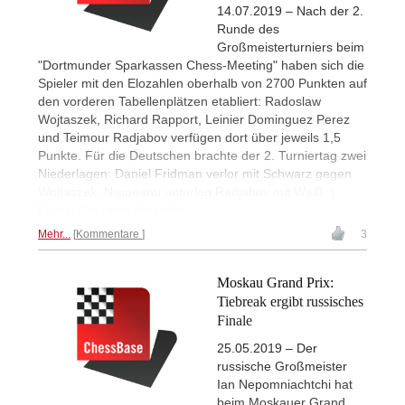
14.07.2019 – Nach der 2.
Runde des
Großmeisterturniers beim
"Dortmunder Sparkassen Chess-Meeting" haben sich die
Spieler mit den Elozahlen oberhalb von 2700 Punkten auf
den vorderen Tabellenplätzen etabliert: Radoslaw
Wojtaszek, Richard Rapport, Leinier Dominguez Perez
und Teimour Radjabov verfügen dort über jeweils 1,5
Punkte. Für die Deutschen brachte der 2. Turniertag zwei
Niederlagen: Daniel Fridman verlor mit Schwarz gegen
Wojtaszek; Nisipeanu unterlag Radjabov mit Weiß. |
Fotos: Georgios Souleidis
Mehr...
Kommentare
3
Moskau Grand Prix:
Tiebreak ergibt russisches
Finale
25.05.2019 – Der
russische Großmeister
Ian Nepomniachtchi hat
beim Moskauer Grand