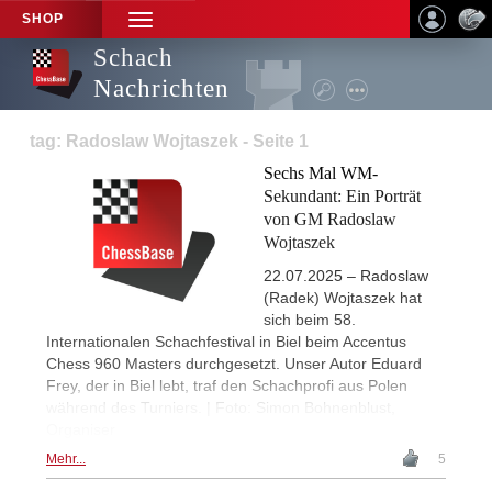
SHOP
TOGGLE
NAVIGATION
Schach
Nachrichten
tag: Radoslaw Wojtaszek - Seite 1
Sechs Mal WM-
Sekundant: Ein Porträt
von GM Radoslaw
Wojtaszek
22.07.2025 – Radoslaw
(Radek) Wojtaszek hat
sich beim 58.
Internationalen Schachfestival in Biel beim Accentus
Chess 960 Masters durchgesetzt. Unser Autor Eduard
Frey, der in Biel lebt, traf den Schachprofi aus Polen
während des Turniers. | Foto: Simon Bohnenblust,
Organiser
Mehr...
5