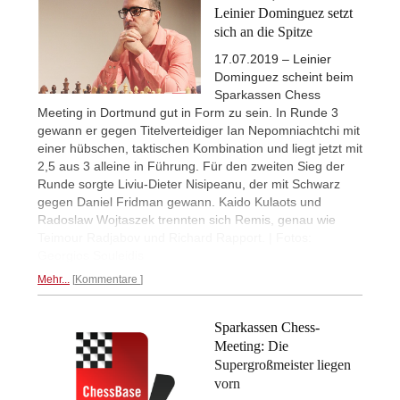
Leinier Dominguez setzt
sich an die Spitze
17.07.2019 – Leinier
Dominguez scheint beim
Sparkassen Chess
Meeting in Dortmund gut in Form zu sein. In Runde 3
gewann er gegen Titelverteidiger Ian Nepomniachtchi mit
einer hübschen, taktischen Kombination und liegt jetzt mit
2,5 aus 3 alleine in Führung. Für den zweiten Sieg der
Runde sorgte Liviu-Dieter Nisipeanu, der mit Schwarz
gegen Daniel Fridman gewann. Kaido Kulaots und
Radoslaw Wojtaszek trennten sich Remis, genau wie
Teimour Radjabov und Richard Rapport. | Fotos:
Georgios Souleidis
Mehr...
Kommentare
Sparkassen Chess-
Meeting: Die
Supergroßmeister liegen
vorn