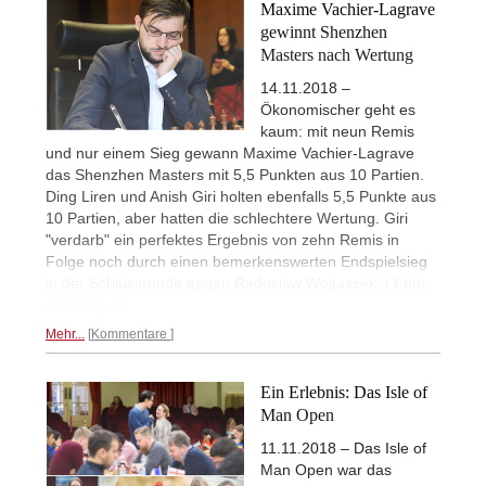
Maxime Vachier-Lagrave
gewinnt Shenzhen
Masters nach Wertung
14.11.2018 –
Ökonomischer geht es
kaum: mit neun Remis
und nur einem Sieg gewann Maxime Vachier-Lagrave
das Shenzhen Masters mit 5,5 Punkten aus 10 Partien.
Ding Liren und Anish Giri holten ebenfalls 5,5 Punkte aus
10 Partien, aber hatten die schlechtere Wertung. Giri
"verdarb" ein perfektes Ergebnis von zehn Remis in
Folge noch durch einen bemerkenswerten Endspielsieg
in der Schlussrunde gegen Radoslaw Wojtaszek. | Foto:
qipai.org.cn
Mehr...
Kommentare
Ein Erlebnis: Das Isle of
Man Open
11.11.2018 – Das Isle of
Man Open war das