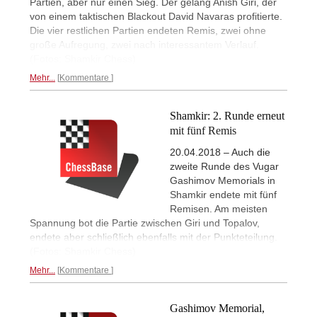
Partien, aber nur einen Sieg. Der gelang Anish Giri, der
von einem taktischen Blackout David Navaras profitierte.
Die vier restlichen Partien endeten Remis, zwei ohne
große Aufregung, zwei nach interessantem Verlauf.
(Fotos: Shamkir Chess)
Mehr...
Kommentare
Shamkir: 2. Runde erneut
mit fünf Remis
20.04.2018 – Auch die
zweite Runde des Vugar
Gashimov Memorials in
Shamkir endete mit fünf
Remisen. Am meisten
Spannung bot die Partie zwischen Giri und Topalov,
endete aber schließlich ebenfalls mit der Punkteteilung.
(Fotos: Shamkir Chess)
Mehr...
Kommentare
Gashimov Memorial,