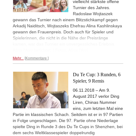
vielleicht stärkste offene
Turnier des Jahres.
Radoslaw Wojtaszek
gewann das Turnier nach einem Blitzstichkampf gegen
Arkadij Naiditsch, Wojtaszeks Ehefrau Alina Kashlinskaya
gewann den Frauenpreis. Doch auch für Spieler und
Spielerinnen, die nicht in die Nähe der Preisränge
kamen, war das Turnier ein unvergessliches Erlebnis.
Alina l'Ami berichtet. | Fotos: Alina l'Ami
Mehr...
Kommentare
Du Te Cup: 3 Runden, 6
Spieler, 9 Remis
06.11.2018 – Am 9.
August 2017 verlor Ding
Liren, Chinas Nummer
eins, zum letzten Mal eine
Partie im klassischen Schach. Seitdem ist er in 97 Partien
in Folge ungeschlagen. Die 97. Partie ohne Niederlage
spielte Ding in Runde 3 des Du Te Cups in Shenzhen, bei
dem sechs Weltklassespieler doppelrundig