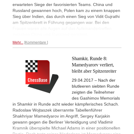
erwarteten Siege der favorisierten Teams. China und
Russland gewannen hoch, Polen kam zu einem knappen
Sieg über Indien, das durch einen Sieg von Vidit Gujrathi
am Spitzenbrett in Führung gegangen war. Bei den
Frauen waren alle Augen auf das Aufeinandertreffen
zwischen China und Russland gerichtet.
Mehr...
Kommentare
Shamkir, Runde 8:
Mamedyarorv verliert,
bleibt aber Spitzenreiter
29.04.2017 – Nach der
blutleeren siebten Runde
zeigten die Teilnehmer
des Gashimov Memorials
in Shamkir in Runde acht wieder kämpferisches Schach.
Radoslaw Wojtaszek überrannte Tabellenführer
Shakhriyar Mamedyarov im Angriff, Sergey Karjakin
gewann gegen die Berliner Verteidigung und Vladimir
Kramnik überspielte Michael Adams in einer positionellen