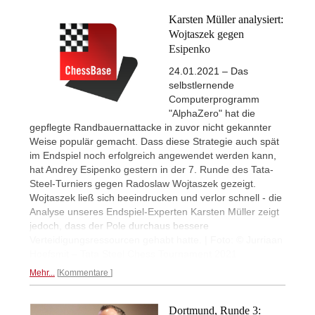
Karsten Müller analysiert:
Wojtaszek gegen
Esipenko
24.01.2021 – Das
selbstlernende
Computerprogramm
"AlphaZero" hat die
gepflegte Randbauernattacke in zuvor nicht gekannter
Weise populär gemacht. Dass diese Strategie auch spät
im Endspiel noch erfolgreich angewendet werden kann,
hat Andrey Esipenko gestern in der 7. Runde des Tata-
Steel-Turniers gegen Radoslaw Wojtaszek gezeigt.
Wojtaszek ließ sich beeindrucken und verlor schnell - die
Analyse unseres Endspiel-Experten Karsten Müller zeigt
jedoch, dass der Pole durchaus bessere
Verteidigungsressourcen gehabt hatte. | Foto: © Jurriaan
Hoefsmit – Tata Steel Chess Tournament 2021
Mehr...
Kommentare
Dortmund, Runde 3: