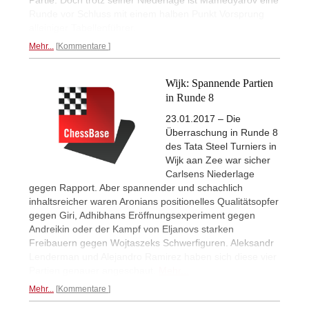
Partie. Doch trotz seiner Niederlage ist Mamedyarov eine
Runde vor Schluss mit einem halben Punkt Vorsprung
alleiniger Tabellenführer.
Mehr...
Kommentare
Wijk: Spannende Partien
in Runde 8
23.01.2017 – Die
Überraschung in Runde 8
des Tata Steel Turniers in
Wijk aan Zee war sicher
Carlsens Niederlage
gegen Rapport. Aber spannender und schachlich
inhaltsreicher waren Aronians positionelles Qualitätsopfer
gegen Giri, Adhibhans Eröffnungsexperiment gegen
Andreikin oder der Kampf von Eljanovs starken
Freibauern gegen Wojtaszeks Schwerfiguren. Aleksandr
Lenderman und Alejandro Ramirez haben sich diese vier
Partien genauer angeschaut.
Mehr...
Mehr...
Kommentare