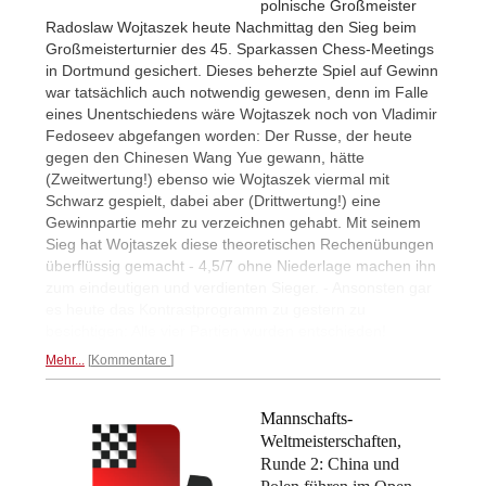
polnische Großmeister
Radoslaw Wojtaszek heute Nachmittag den Sieg beim
Großmeisterturnier des 45. Sparkassen Chess-Meetings
in Dortmund gesichert. Dieses beherzte Spiel auf Gewinn
war tatsächlich auch notwendig gewesen, denn im Falle
eines Unentschiedens wäre Wojtaszek noch von Vladimir
Fedoseev abgefangen worden: Der Russe, der heute
gegen den Chinesen Wang Yue gewann, hätte
(Zweitwertung!) ebenso wie Wojtaszek viermal mit
Schwarz gespielt, dabei aber (Drittwertung!) eine
Gewinnpartie mehr zu verzeichnen gehabt. Mit seinem
Sieg hat Wojtaszek diese theoretischen Rechenübungen
überflüssig gemacht - 4,5/7 ohne Niederlage machen ihn
zum eindeutigen und verdienten Sieger. - Ansonsten gar
es heute das Kontrastprogramm zu gestern zu
besichtigen: Alle vier Partien wurden entschieden!
Mehr...
Kommentare
Mannschafts-
Weltmeisterschaften,
Runde 2: China und