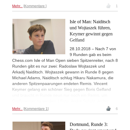
Mehr...
Kommentare
1
Isle of Man: Naiditsch
und Wojtaszek führen,
Keymer gewinnt gegen
Gelfand
28.10.2018 – Nach 7 von
9 Runden gab es beim
Chess.com Isle of Man Open sieben Spitzenreiter, nach 8
Runden gibt es nur zwei: Radoslaw Wojtaszek und
Arkadij Naiditsch. Wojtaszek gewann in Runde 8 gegen
Michael Adams, Naiditsch schlug Hikaru Nakamura, die
anderen Spitzenpaarungen endeten Remis. Vincent
Keymer gelang ein schöner Sieg gegen Boris Gelfand
und braucht in Runde neun nur noch ein Remis, um
Großmeister zu werden. | Foto: André Schulz, Archiv
Mehr...
Kommentare 1
6
Dortmund, Runde 3: