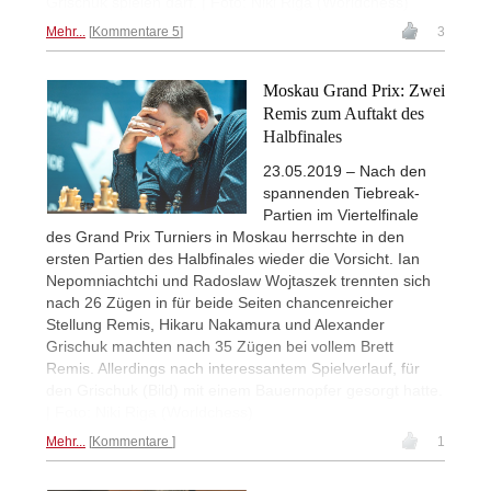
Grischuk spielen darf. | Foto: Niki Riga (Worldchess)
Mehr...
Kommentare 5
3
Moskau Grand Prix: Zwei
Remis zum Auftakt des
Halbfinales
23.05.2019 – Nach den
spannenden Tiebreak-
Partien im Viertelfinale
des Grand Prix Turniers in Moskau herrschte in den
ersten Partien des Halbfinales wieder die Vorsicht. Ian
Nepomniachtchi und Radoslaw Wojtaszek trennten sich
nach 26 Zügen in für beide Seiten chancenreicher
Stellung Remis, Hikaru Nakamura und Alexander
Grischuk machten nach 35 Zügen bei vollem Brett
Remis. Allerdings nach interessantem Spielverlauf, für
den Grischuk (Bild) mit einem Bauernopfer gesorgt hatte.
| Foto: Niki Riga (Worldchess)
Mehr...
Kommentare
1