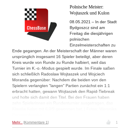
Polnische Meister:
Wojtaszek und Kulon
08.05.2021 – In der Stadt
Bydgoszcz sind am
Freitag die diesjährigen
polnischen
Einzelmeisterschaften zu
Ende gegangen. An der Meisterschaft der Männer waren
ursprünglich insgesamt 16 Spieler beteiligt, aber deren
Kreis wurde von Runde zu Runde halbiert, weil das
Turnier im K.-o.-Modus gespielt wurde. Im Finale saßen
sich schließlich Radoslaw Wojtaszek und Wojciech
Moranda gegenüber: Nachdem die beiden von den
Spielern verlangten "langen" Partien zunächst ein 1:1
erbracht hatten, gewann Wojtaszek den Rapid-Tiebreak
und holte sich damit den Titel. Bei den Frauen haben
zehn Spielerinnen ein Rundenturnier ausgetragen, das
Klaudia Kulon mit 6,0/9 gewonnen hat. | Fotos: Weronika
Poczwardowska
Mehr...
Kommentare 1
1