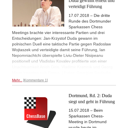
Duda gewinnt erneut und
verteidigt Führung
17.07.2018 – Die dritte
Runde des Dortmunder
Sparkassen Chess
Meetings brachte vier interessante Partien und drei
Entscheidungen: Jan-Krzystof Duda gewann im
polnischen Duell eine taktische Partie gegen Radoslaw
Wojtaszek und verteidigte damit seine Führung, Ian
Nepomniachtchi überspielte Liviu-Dieter Nisipeanu
positionell und Vladislav Kovalev profitierte von einer
Unachtsamkeit Anish Giris. Vladimir Kramnik und Georg
Meier trennten sich Remis. | Fotos: Georgios Souleidis
Mehr...
Kommentare 1
Dortmund, Rd. 2: Duda
siegt und geht in Führung
15.07.2018 – Beim
Sparkassen Chess-
Meeting in Dortmund
wurde heute im