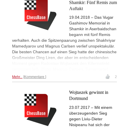
Shamkir: Fünf Remis zum
Auftakt
19.04.2018 – Das Vugar
Gashimov Memorial in
Shamkir in Aserbaidschan
begann mit fünf Remis
verhalten. Auch die Spitzenpaarung zwischen Shakhriyar
Mamedyarov und Magnus Carlsen verlief unspektakulär.
Die besten Chancen auf einen Sieg hatte der chinesische
Großmeister Ding Liren, der aber im entscheidenden
Moment gegen Radoslaw Wojtaszek den Killerinstinkt
vermissen ließ. (Foto: Magnus Carlsen, Turnierseite)
Mehr...
Kommentare
2
Wojtaszek gewinnt in
Dortmund
23.07.2017 – Mit einem
überzeugenden Sieg
gegen Liviu-Dieter
Nisipeanu hat sich der