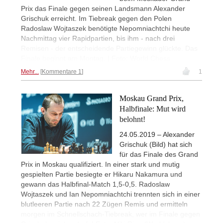
Prix das Finale gegen seinen Landsmann Alexander
Grischuk erreicht. Im Tiebreak gegen den Polen
Radoslaw Wojtaszek benötigte Nepomniachtchi heute
Nachmittag vier Rapidpartien, bis ihm - nach drei
Remisen - der entscheidende Partiegewinn glückte. Das
Finale beginnt am Montag. | Foto: World Chess
Mehr...
Kommentare 1
1
Moskau Grand Prix,
Halbfinale: Mut wird
belohnt!
24.05.2019 – Alexander
Grischuk (Bild) hat sich
für das Finale des Grand
Prix in Moskau qualifiziert. In einer stark und mutig
gespielten Partie besiegte er Hikaru Nakamura und
gewann das Halbfinal-Match 1,5-0,5. Radoslaw
Wojtaszek und Ian Nepomniachtchi trennten sich in einer
blutleeren Partie nach 22 Zügen Remis und ermitteln
morgen im Schnellschach-Tiebreak, wer im Finale gegen