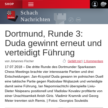
SHOP
TOGGLE
NAVIGATION
Schach
Nachrichten
Dortmund, Runde 3:
Duda gewinnt erneut und
verteidigt Führung
von Johannes Fischer
Gefällt mir!
|
1 Kommentare
17.07.2018 – Die dritte Runde des Dortmunder Sparkassen
Chess Meetings brachte vier interessante Partien und drei
Entscheidungen: Jan-Krzystof Duda gewann im polnischen Duell
eine taktische Partie gegen Radoslaw Wojtaszek und verteidigte
damit seine Führung, Ian Nepomniachtchi überspielte Liviu-
Dieter Nisipeanu positionell und Vladislav Kovalev profitierte von
einer Unachtsamkeit Anish Giris. Vladimir Kramnik und Georg
Meier trennten sich Remis. | Fotos: Georgios Souleidis