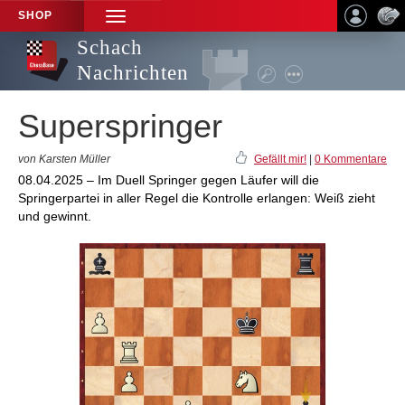
SHOP
TOGGLE
NAVIGATION
Schach
Nachrichten
Superspringer
von Karsten Müller
Gefällt mir!
|
0 Kommentare
08.04.2025 – Im Duell Springer gegen Läufer will die
Springerpartei in aller Regel die Kontrolle erlangen: Weiß zieht
und gewinnt.