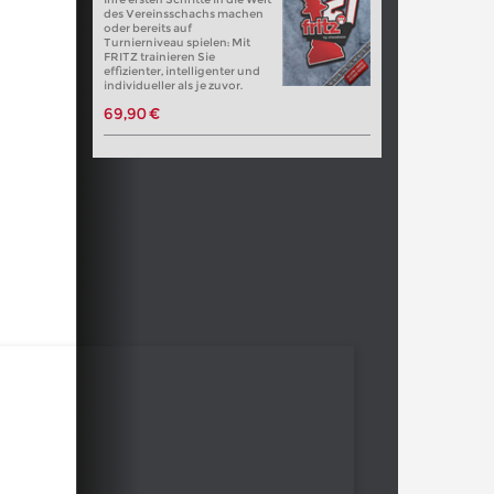
des Vereinsschachs machen
oder bereits auf
Turnierniveau spielen: Mit
FRITZ trainieren Sie
effizienter, intelligenter und
individueller als je zuvor.
69,90 €