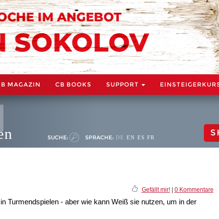
CB MAGAZIN
CB BOOKS
SUPPORT
EINSTEIGERKUR
en
S
SUCHE:
SPRACHE:
DE
EN
ES
FR
Gefällt mir!
|
0 Kommentare
 in Turmendspielen - aber wie kann Weiß sie nutzen, um in der