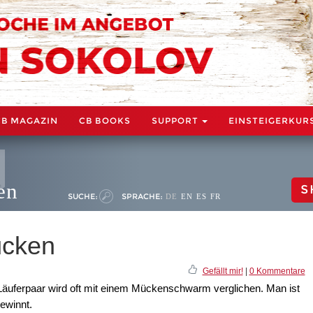
CB MAGAZIN
CB BOOKS
SUPPORT
EINSTEIGERKUR
en
S
SUCHE:
SPRACHE:
DE
EN
ES
FR
ücken
Gefällt mir!
|
0 Kommentare
äuferpaar wird oft mit einem Mückenschwarm verglichen. Man ist
gewinnt.