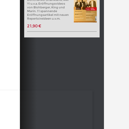
Yi u.v.a. Eröffnungsvideos
von Blohberger, King und
Marin. 11 spannende
Eröffnungsartikel mit neuen
Repertoireideen u.v.m.
21,90 €