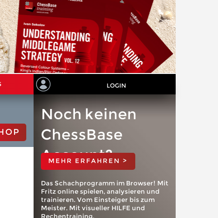
S
LOGIN
Noch keinen
ChessBase
HOP
Account?
MEHR ERFAHREN >
Das Schachprogramm im Browser! Mit
Fritz online spielen, analysieren und
trainieren. Vom Einsteiger bis zum
Meister. Mit visueller HILFE und
Rechentraining.