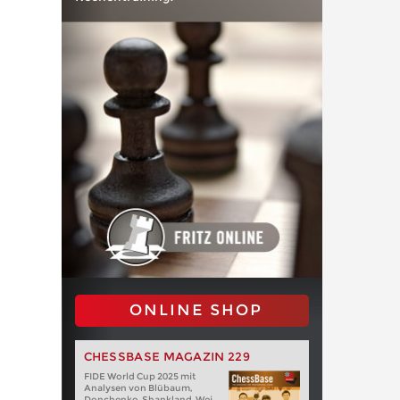
ONLINE SHOP
CHESSBASE MAGAZIN 229
FIDE World Cup 2025 mit
Analysen von Blübaum,
Donchenko, Shankland, Wei