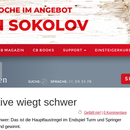
CB MAGAZIN
CB BOOKS
SUPPORT
EINSTEIGERKUR
en
S
SUCHE:
SPRACHE:
DE
EN
ES
FR
ative wiegt schwer
Gefällt mir!
|
0 Kommentare
schwer: Das ist die Hauptfaustregel im Endspiel Turm und Springer
nd gewinnt.