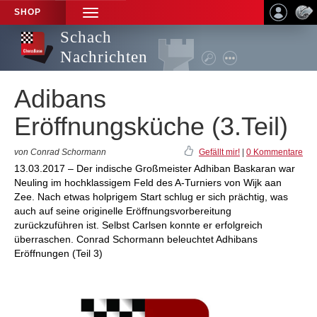
SHOP
TOGGLE
NAVIGATION
Schach
Nachrichten
Adibans
Eröffnungsküche (3.Teil)
von Conrad Schormann
Gefällt mir!
|
0 Kommentare
13.03.2017 – Der indische Großmeister Adhiban Baskaran war
Neuling im hochklassigem Feld des A-Turniers von Wijk aan
Zee. Nach etwas holprigem Start schlug er sich prächtig, was
auch auf seine originelle Eröffnungsvorbereitung
zurückzuführen ist. Selbst Carlsen konnte er erfolgreich
überraschen. Conrad Schormann beleuchtet Adhibans
Eröffnungen (Teil 3)