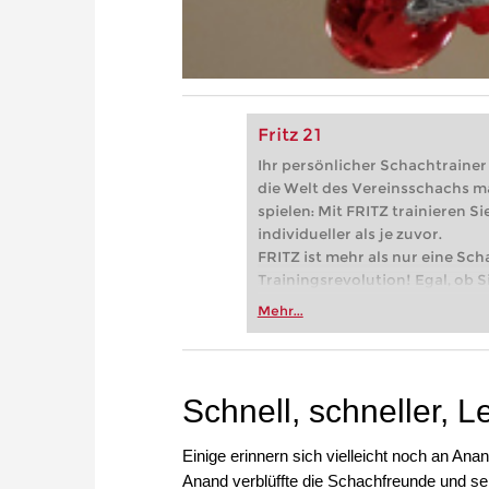
Fritz 21
Ihr persönlicher Schachtrainer -
die Welt des Vereinsschachs m
spielen: Mit FRITZ trainieren Sie
individueller als je zuvor.
FRITZ ist mehr als nur eine Sch
Trainingsrevolution! Egal, ob Si
Vereinsschachs machen oder ber
Mehr...
FRITZ trainieren Sie effizienter,
zuvor.
Schnell, schneller, L
Einige erinnern sich vielleicht noch an Ana
Anand verblüffte die Schachfreunde und sei