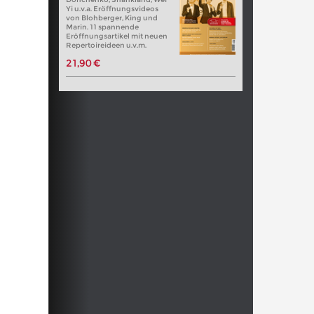
Yi u.v.a. Eröffnungsvideos
von Blohberger, King und
Marin. 11 spannende
Eröffnungsartikel mit neuen
Repertoireideen u.v.m.
21,90 €