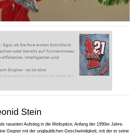
 Egal, ob Sie Ihre ersten Schritte in
achen oder bereits auf Turnierniveau
 effizienter, intelligenter und
ach-Engine – es ist eine
e Ihre ersten Schritte in die Welt des
eits auf Turnierniveau spielen: Mit
 intelligenter und individueller als je
eonid Stein
nds rasanten Aufstieg in die Weltspitze, Anfang der 1990er Jahre.
ne Gegner mit der unglaublichen Geschwindigkeit, mit der er seine