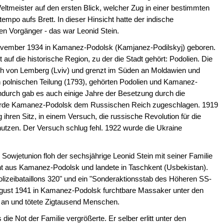
Weltmeister auf den ersten Blick, welcher Zug in einer bestimmten
 tempo aufs Brett. In dieser Hinsicht hatte der indische
en Vorgänger - das war Leonid Stein.
ovember 1934 in Kamanez-Podolsk (Kamjanez-Podilskyj) geboren.
auf die historische Region, zu der die Stadt gehört: Podolien. Die
lich von Lemberg (Lviv) und grenzt im Süden an Moldawien und
 polnischen Teilung (1793), gehörten Podolien und Kamanez-
durch gab es auch einige Jahre der Besetzung durch die
urde Kamanez-Podolsk dem Russischen Reich zugeschlagen. 1919
 ihren Sitz, in einem Versuch, die russische Revolution für die
utzen. Der Versuch schlug fehl. 1922 wurde die Ukraine
Sowjetunion floh der sechsjährige Leonid Stein mit seiner Familie
 aus Kamanez-Podolsk und landete in Taschkent (Usbekistan).
olizeibataillons 320" und ein "Sonderaktionsstab des Höheren SS-
August 1941 in Kamanez-Podolsk furchtbare Massaker unter den
 an und tötete Zigtausend Menschen.
die Not der Familie vergrößerte. Er selber erlitt unter den