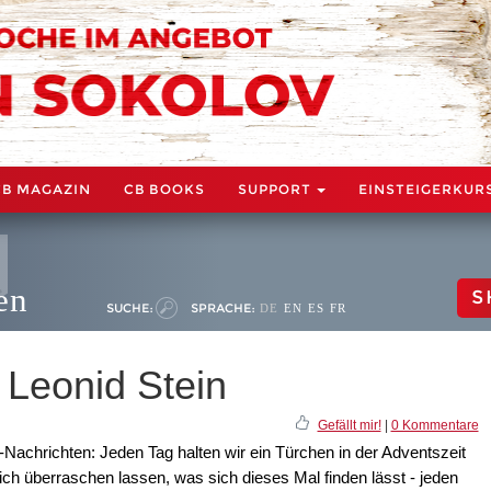
CB MAGAZIN
CB BOOKS
SUPPORT
EINSTEIGERKUR
en
S
SUCHE:
SPRACHE:
DE
EN
ES
FR
 Leonid Stein
Gefällt mir!
|
0 Kommentare
Nachrichten: Jeden Tag halten wir ein Türchen in der Adventszeit
ich überraschen lassen, was sich dieses Mal finden lässt - jeden