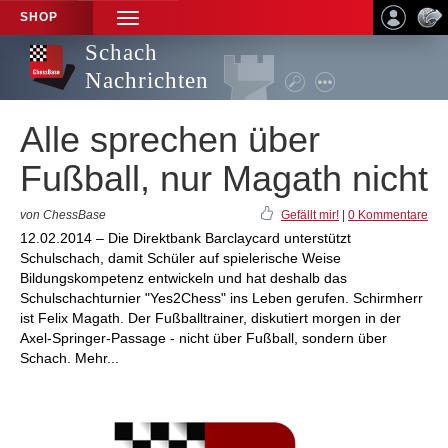
SHOP
TOGGLE
NAVIGATION
Schach
Nachrichten
Alle sprechen über
Fußball, nur Magath nicht
von ChessBase
Gefällt mir!
|
0 Kommentare
12.02.2014 – Die Direktbank Barclaycard unterstützt
Schulschach, damit Schüler auf spielerische Weise
Bildungskompetenz entwickeln und hat deshalb das
Schulschachturnier "Yes2Chess" ins Leben gerufen. Schirmherr
ist Felix Magath. Der Fußballtrainer, diskutiert morgen in der
Axel-Springer-Passage - nicht über Fußball, sondern über
Schach. Mehr...