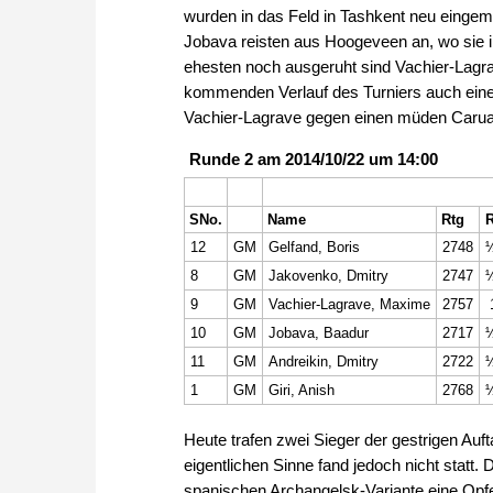
wurden in das Feld in Tashkent neu eingem
Jobava reisten aus Hoogeveen an, wo sie 
ehesten noch ausgeruht sind Vachier-Lagrav
kommenden Verlauf des Turniers auch eine w
Vachier-Lagrave gegen einen müden Caru
Runde 2 am 2014/10/22 um 14:00
SNo.
Name
Rtg
R
12
GM
Gelfand, Boris
2748
8
GM
Jakovenko, Dmitry
2747
9
GM
Vachier-Lagrave, Maxime
2757
10
GM
Jobava, Baadur
2717
11
GM
Andreikin, Dmitry
2722
1
GM
Giri, Anish
2768
Heute trafen zwei Sieger der gestrigen Auf
eigentlichen Sinne fand jedoch nicht statt.
spanischen Archangelsk-Variante eine Opfe