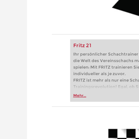
Fritz 21
Ihr persönlicher Schachtrainer -
die Welt des Vereinsschachs m
spielen: Mit FRITZ trainieren Sie
individueller als je zuvor.
FRITZ ist mehr als nur eine Sch
Trainingsrevolution! Egal, ob Si
Vereinsschachs machen oder ber
Mehr...
FRITZ trainieren Sie effizienter,
zuvor.