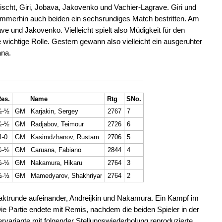
ischt, Giri, Jobava, Jakovenko und Vachier-Lagrave. Giri und
immerhin auch beiden ein sechsrundiges Match bestritten. Am
e und Jakovenko. Vielleicht spielt also Müdigkeit für den
ichtige Rolle. Gestern gewann also vielleicht ein ausgeruhter
ana.
es.
Name
Rtg
SNo.
½-½
GM
Karjakin, Sergey
2767
7
½-½
GM
Radjabov, Teimour
2726
6
1-0
GM
Kasimdzhanov, Rustam
2706
5
½-½
GM
Caruana, Fabiano
2844
4
½-½
GM
Nakamura, Hikaru
2764
3
½-½
GM
Mamedyarov, Shakhriyar
2764
2
taktrunde aufeinander, Andreijkin und Nakamura. Ein Kampf im
 Die Partie endete mit Remis, nachdem die beiden Spieler in der
rvariante mit folgender Stellungswiederholung reproduzierte