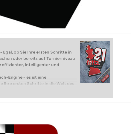
 Egal, ob Sie Ihre ersten Schritte in
achen oder bereits auf Turnierniveau
 effizienter, intelligenter und
ach-Engine – es ist eine
e Ihre ersten Schritte in die Welt des
eits auf Turnierniveau spielen: Mit
 intelligenter und individueller als je