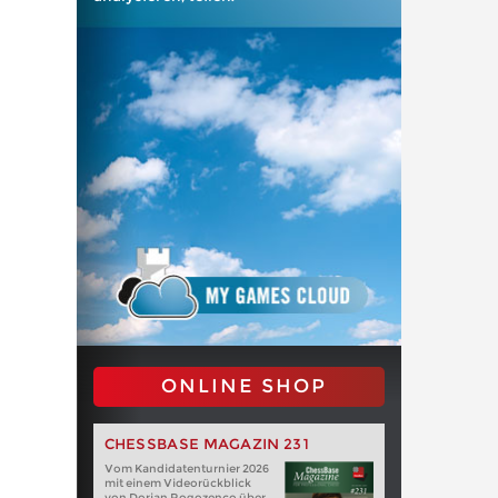
ONLINE SHOP
CHESSBASE MAGAZIN 231
Vom Kandidatenturnier 2026
mit einem Videorückblick
von Dorian Rogozenco über