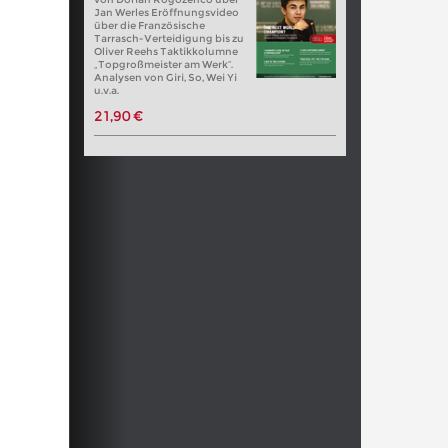
Jan Werles Eröffnungsvideo
über die Französische
Tarrasch-Verteidigung bis zu
Oliver Reehs Taktikkolumne
„Topgroßmeister am Werk“.
Analysen von Giri, So, Wei Yi
u.v.a.
21,90 €