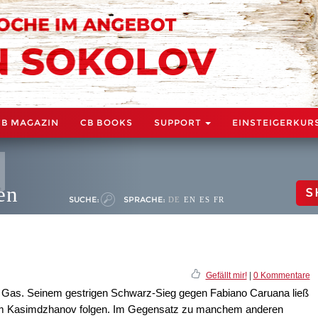
CB MAGAZIN
CB BOOKS
SUPPORT
EINSTEIGERKUR
en
S
SUCHE:
SPRACHE:
DE
EN
ES
FR
Gefällt mir!
|
0 Kommentare
 Gas. Seinem gestrigen Schwarz-Sieg gegen Fabiano Caruana ließ
tam Kasimdzhanov folgen. Im Gegensatz zu manchem anderen