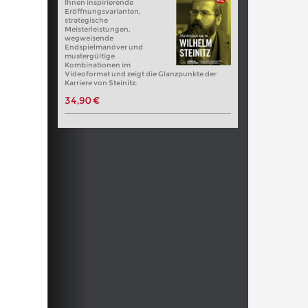
Ihnen inspirierende
Eröffnungsvarianten,
strategische
Meisterleistungen,
wegweisende
Endspielmanöver und
mustergültige
Kombinationen im
Videoformat und zeigt die Glanzpunkte der
Karriere von Steinitz.
34,90 €