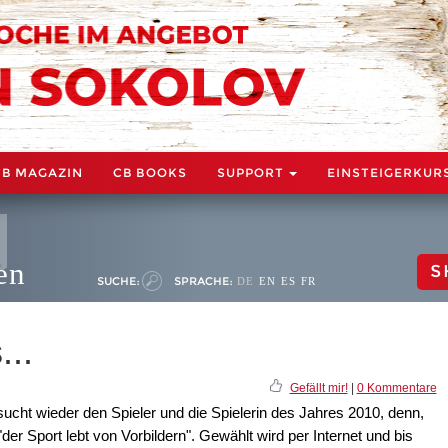
CB MAGAZIN
CB BOOKS
SUPPORT
EINSTEIGERKUR
en
S
SUCHE:
SPRACHE:
DE
EN
ES
FR
...
Gefällt mir!
|
0 Kommentare
cht wieder den Spieler und die Spielerin des Jahres 2010, denn,
der Sport lebt von Vorbildern". Gewählt wird per Internet und bis