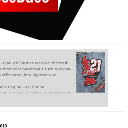
 Egal, ob Sie Ihre ersten Schritte in
achen oder bereits auf Turnierniveau
 effizienter, intelligenter und
ach-Engine – es ist eine
e Ihre ersten Schritte in die Welt des
eits auf Turnierniveau spielen: Mit
 intelligenter und individueller als je
2010