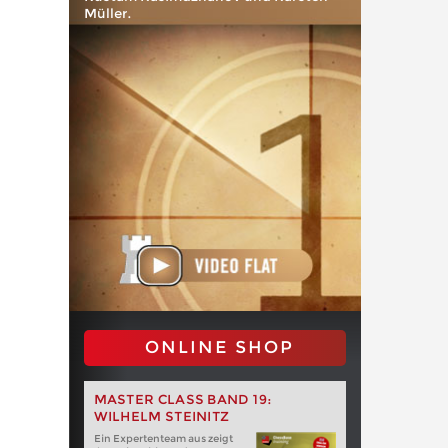
Müller.
ONLINE SHOP
MASTER CLASS BAND 19:
WILHELM STEINITZ
Ein Expertenteam aus zeigt