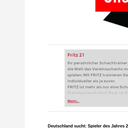
Fritz 21
Ihr persönlicher Schachtrainer -
die Welt des Vereinsschachs m
spielen: Mit FRITZ trainieren Sie
individueller als je zuvor.
FRITZ ist mehr als nur eine Sch
Trainingsrevolution! Egal, ob Si
Vereinsschachs machen oder ber
Mehr...
FRITZ trainieren Sie effizienter,
zuvor.
Deutschland sucht: Spieler des Jahres 