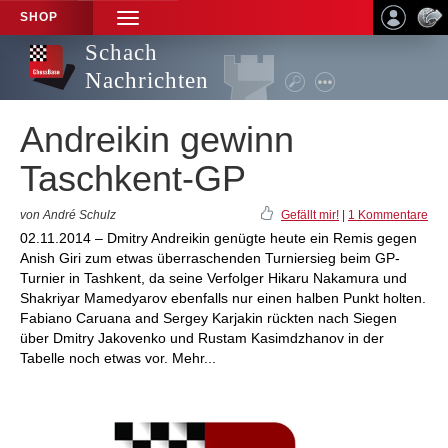
SHOP
TOGGLE
NAVIGATION
Schach
Nachrichten
Andreikin gewinn
Taschkent-GP
von André Schulz
Gefällt mir!
|
1 Kommentare
02.11.2014 – Dmitry Andreikin genügte heute ein Remis gegen
Anish Giri zum etwas überraschenden Turniersieg beim GP-
Turnier in Tashkent, da seine Verfolger Hikaru Nakamura und
Shakriyar Mamedyarov ebenfalls nur einen halben Punkt holten.
Fabiano Caruana and Sergey Karjakin rückten nach Siegen
über Dmitry Jakovenko und Rustam Kasimdzhanov in der
Tabelle noch etwas vor. Mehr...