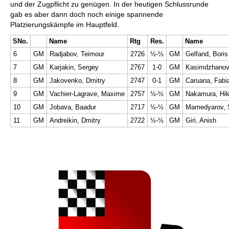
und der Zugpflicht zu genügen. In der heutigen Schlussrunde
gab es aber dann doch noch einige spannende
Platzierungskämpfe im Hauptfeld.
SNo.
Name
Rtg
Res.
Name
6
GM
Radjabov, Teimour
2726
½-½
GM
Gelfand, Boris
7
GM
Karjakin, Sergey
2767
1-0
GM
Kasimdzhanov
8
GM
Jakovenko, Dmitry
2747
0-1
GM
Caruana, Fabi
9
GM
Vachier-Lagrave, Maxime
2757
½-½
GM
Nakamura, Hik
10
GM
Jobava, Baadur
2717
½-½
GM
Mamedyarov, 
11
GM
Andreikin, Dmitry
2722
½-½
GM
Giri, Anish