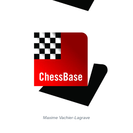
Maxime Vachier-Lagrave