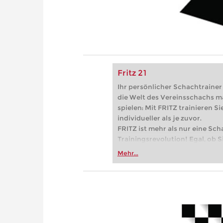
Fritz 21
Ihr persönlicher Schachtrainer -
die Welt des Vereinsschachs m
spielen: Mit FRITZ trainieren Sie
individueller als je zuvor.
FRITZ ist mehr als nur eine Sch
Trainingsrevolution! Egal, ob Si
Vereinsschachs machen oder ber
Mehr...
FRITZ trainieren Sie effizienter,
zuvor.