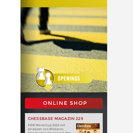
ONLINE SHOP
CHESSBASE MAGAZIN 229
FIDE World Cup 2025 mit
Analysen von Blübaum,
Donchenko, Shankland, Wei