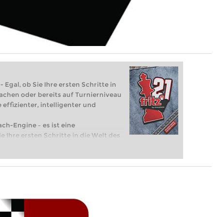
 Egal, ob Sie Ihre ersten Schritte in
achen oder bereits auf Turnierniveau
 effizienter, intelligenter und
ach-Engine – es ist eine
e Ihre ersten Schritte in die Welt des
eits auf Turnierniveau spielen: Mit
 intelligenter und individueller als je