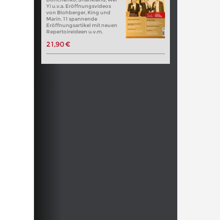
Yi u.v.a. Eröffnungsvideos
von Blohberger, King und
Marin. 11 spannende
Eröffnungsartikel mit neuen
Repertoireideen u.v.m.
21,90 €