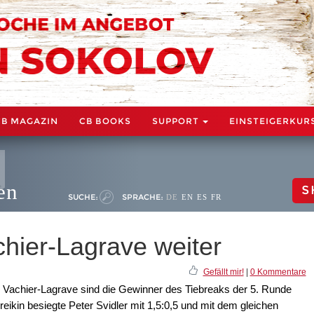
CB MAGAZIN
CB BOOKS
SUPPORT
EINSTEIGERKUR
en
S
SUCHE:
SPRACHE:
DE
EN
ES
FR
chier-Lagrave weiter
Gefällt mir!
|
0 Kommentare
 Vachier-Lagrave sind die Gewinner des Tiebreaks der 5. Runde
ikin besiegte Peter Svidler mit 1,5:0,5 und mit dem gleichen