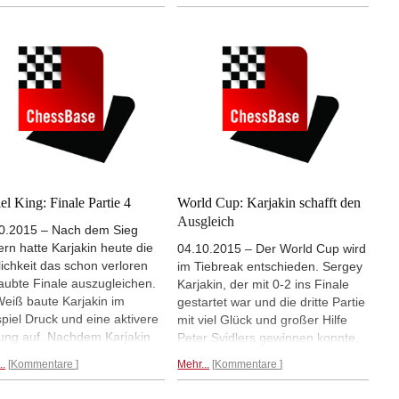
gischen Hauptstadt
Carlsen und fast die gesamte
reten, wo es neben üppigen
Weltelite, treten im K.o.-System
sgeldern auch zwei
gegeneinander an. Die beiden
tplätze für das nächste
Finalisten qualifizieren sich für
idatenturnier zu gewinnen
das Kandidatenturnier 2018 und
 Ein "Störfaktor" der
schon die erste Runde bringt jede
nderen Art ist dabei Magnus
Menge interessante
sen - nimmt der Weltmeister
Begegnungen. Aber haben die
 an einem Turnier teil, das
Favoriten auch gute Nerven? Und
ntlich der Ermittlung seines
wer gewinnt am Ende den World
usforderers dienen soll. Was
Cup?
 wäre, wenn Carlsen in Tiflis
el King: Finale Partie 4
World Cup: Karjakin schafft den
nne? Diese Frage bewegt
Ausgleich
0.2015 – Nach dem Sieg
ndest schon einmal das
ern hatte Karjakin heute die
04.10.2015 – Der World Cup wird
ikum im Netz.
ichkeit das schon verloren
im Tiebreak entschieden. Sergey
aubte Finale auszugleichen.
Karjakin, der mit 0-2 ins Finale
Weiß baute Karjakin im
gestartet war und die dritte Partie
piel Druck und eine aktivere
mit viel Glück und großer Hilfe
lung auf. Nachdem Karjakin
Peter Svidlers gewinnen konnte,
n Freibauern schaffen
gelang in der vierten Partie ein
..
Kommentare
Mehr...
Kommentare
te, musste Svidler die Segel
ruhiger und überzeugender
ichen. Nun gehen beide
Positionssieg. Damit steht es jetzt