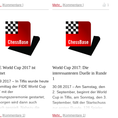
ern abend war der englische
Sevian (Bild) und Daniel Fridman
..
Kommentare
Mehr...
Kommentare
1
meister und beliebte
verlor in den 10-Minuten
rator Simon Williams am
Schnellschachpartien gegen
ofon. Wer die Sendung
Daniil Dubov. Das längste Duell
asst hat, kann sie hier noch
lieferten sich Baadur Jobava und
al sehen.
Ivan Salgado Lopez, doch nach 8
Partien stand es 4,5:3,5 für
Jobava. Ergebnisse, Interviews,
Partien. | Foto: Maria Emelianova
 World Cup 2017 ist
World Cup 2017: Die
fnet
interessantesten Duelle in Runde
1
9.2017 – In Tiflis wurde heute
mittag der FIDE World Cup
30.08.2017 – Am Samstag, den
 mit der
2. September, beginnt der World
fnungszeremonie gestartet;
Cup in Tiflis, am Sonntag, den 3.
orgen wird dann auch
September, fällt der Startschuss
ch gespielt. Nahezu die
zur ersten Runde. 128 Spieler,
ette Weltelite ist in der
darunter Weltmeister Magnus
..
Kommentare 1
Mehr...
Kommentare 1