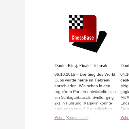
Spieler blitzen. 42 Spieler haben
geor
die zweite Runde bereits erreicht,
vert
44 Spieler müssen in den
Prei
Tiebreak. Sagar Shah blickt
Star
zurück auf den zweiten Tag der
Kand
ersten Runde. | Fotos: Amruta
gibt.
Mokal.
beso
Carl
doch
eige
Hera
also
Daniel King: Finale Tiebreak
Dani
gewö
06.10.2015 – Der Sieg des World
04.1
zumi
Cups wurde heute im Tiebreak
gest
Publ
entschieden. Wie schon in den
Mögl
regulären Partien entwickelte sich
gegl
ein Schlagabtausch. Svidler ging
Mit 
2-1 in Führung, Karjakin konnte
Ends
aber noch zum 2-2 ausgleichen.
Stel
Im Blitzen verlor Svidler die
eine
Mehr...
Kommentare
Mehr.
Nerven und verlor beide Partien
konn
und damit wurde Karjakin Sieger
stre