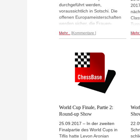
durchgeführt werden,
Miha
2017
voraussichtlich in Sotschi. Die
wie 
näch
offenen Europameisterschaften
100 
Clas
werden sicher, die Frauen-
inkl.
Turn
Europameisterschaften
„Bas
Worl
Mehr...
Kommentare
Mehr.
möglicherweise erst danach
Müll
Fina
stattfinden. Für die Qualifikation
Ends
Chin
der europäischen Spieler zum
Baue
sein
World Cup hat die ECU deshalb
Danie
eine andere Regelung festgelegt.
den 
gewo
World Cup Finale, Partie 2:
Worl
Round-up Show
Show
25.09.2017 – In der zweiten
22.0
Finalpartie des World Cups in
Schn
Tiflis hatte Levon Aronian
schl