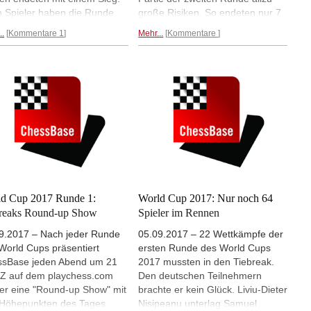
 Spieler haben die Runde
große Risiken. So endeten nur 7
 erreicht, 44 müssen in den
der 32 Partien mit einer
..
Kommentare 1
Mehr...
Kommentare
reak. Mit dabei ist Matthias
Entscheidung, 25 wurden remis.
aum, der auch in seiner
Der schnellste Sieg der Runde
ten Partie gegen Wesley So
gelang Magnus Carlsen mit
lemlos zu einem Remis kam.
Schwarz gegen Alexey Dreev.
tos: Anastasia Karlovich
Matthias Blübaum kam mit
Schwarz gegen Wesley So zu
einem Remis. | Fotos: Anastasia
Karlovich
d Cup 2017 Runde 1:
World Cup 2017: Nur noch 64
reaks Round-up Show
Spieler im Rennen
9.2017 – Nach jeder Runde
05.09.2017 – 22 Wettkämpfe der
World Cups präsentiert
ersten Runde des World Cups
sBase jeden Abend um 21
2017 mussten in den Tiebreak.
 auf dem playchess.com
Den deutschen Teilnehmern
er eine "Round-up Show" mit
brachte er kein Glück. Liviu-Dieter
Höhepunkten des Tages.
Nisipeanu unterlag Samuel