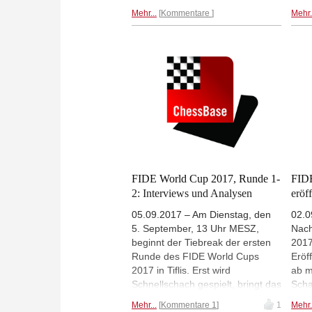
Teilnehmer spielen jedoch für
Gest
Mehr...
Kommentare
Mehr.
einen deutschen Verein und allein
Groß
Werder Bremen hat drei Spieler
Mode
ins Rennen geschickt. Doch nur
Mikr
einer von ihnen ist noch dabei:
verp
Daniil Dubov. Matthias Krallmann
einm
berichtet von Runde 1 des World
Cups 2017 aus Sicht von Werder
Bremen.
FIDE World Cup 2017, Runde 1-
FIDE
2: Interviews und Analysen
eröf
05.09.2017 – Am Dienstag, den
02.0
5. September, 13 Uhr MESZ,
Nach
beginnt der Tiebreak der ersten
2017
Runde des FIDE World Cups
Eröf
2017 in Tiflis. Erst wird
ab m
Schnellschach gespielt, bringt das
Scha
keine Entscheidung, müssen die
kompl
Mehr...
Kommentare 1
1
Mehr.