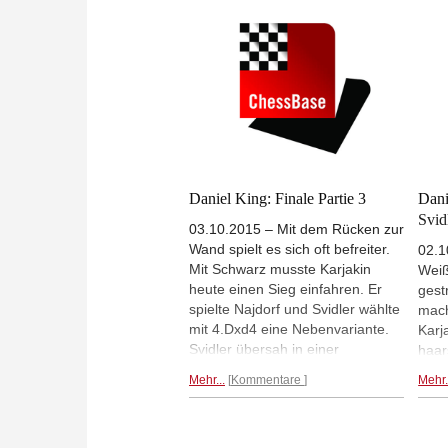
des World Cups.
Hier geht's zum
Kont
Analysevideo.
Tieb
Anal
Daniel King: Finale Partie 3
Dani
Svid
03.10.2015 – Mit dem Rücken zur
Wand spielt es sich oft befreiter.
02.1
Mit Schwarz musste Karjakin
Weiß
heute einen Sieg einfahren. Er
gest
spielte Najdorf und Svidler wählte
mach
mit 4.Dxd4 eine Nebenvariante.
Karj
Svidler übersah in einer
haar
Abwicklung einen Gewinnweg
die 
Mehr...
Kommentare
Mehr.
und ließ im nächsten Zug den
Karj
nächsten Fauxpas los, der ihm
Part
die Partie kostete.
Hier geht's
Tieb