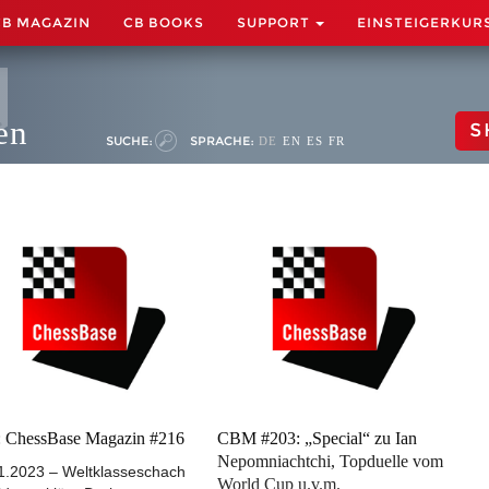
CB MAGAZIN
CB BOOKS
SUPPORT
EINSTEIGERKUR
en
S
SUCHE:
SPRACHE:
DE
EN
ES
FR
 ChessBase Magazin #216
CBM #203: „Special“ zu Ian
Nepomniachtchi, Topduelle vom
1.2023 – Weltklasseschach
World Cup u.v.m.