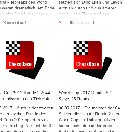
final-Tiebreaks des World
setzten sich Ding Liren und Levon
 waren dramatisch. Am Ende
Aronian durch und qualifizieren
ten sich Ding Liren (gegen
sich für das Finale und das
ey So) und Levon Aronian
Kandidatenturnier 2018. Ding
..
Kommentare
Mehr...
Kommentare 1
en Maxime Vachier-Lagrave)
Liren gewann nach vier
h. In der Round-up Show, die
Schnellpartien, Aronian erst in der
 World Cup Runde um 21 Uhr
Armageddon-Partie. | Foto:
dem ChessBase Server
Amruta Mokal
igt wird, hat Lawrence Trent
Höhepunkte des Tiebreaks
 einmal zusammengefasst.
d Cup 2017 Runde 2.2: 44
World Cup 2017 Runde 2: 7
ler müssen in den Tiebreak
Siege, 25 Remis
9.2017 – Auch in der zweiten
06.09.2017 – Die meisten der 64
ie der zweiten Runde des
Spieler, die sich für Runde 2 des
d Cups 2017 agierten viele
World Cups in Tbilisi qualifiziert
ler vorsichtig. Nur fünf der 32
haben, scheuten in der ersten
ien endeten mit einem Sieg.
Partie der zweiten Runde allzu