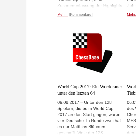
Zusammenfassung der Highlights
Zehn
der Runde. Um 21 Uhr. Gestern
drei
Mehr...
Kommentare
Mehr.
abend präsentierte Daniel King
Tieb
die Höhepunkte der zweiten
Blüb
Partie des Halbfinales.
zwei
prob
| Fo
World Cup 2017: Ein Werderaner
Worl
unter den letzten 64
Tieb
06.09.2017 – Unter den 128
06.0
Spielern, die beim World Cup
des 
2017 an den Start gingen, waren
Ches
vier Deutsche. In Runde zwei hat
MESZ
es nur Matthias Blübaum
Serv
geschafft. Viele der 128
den 