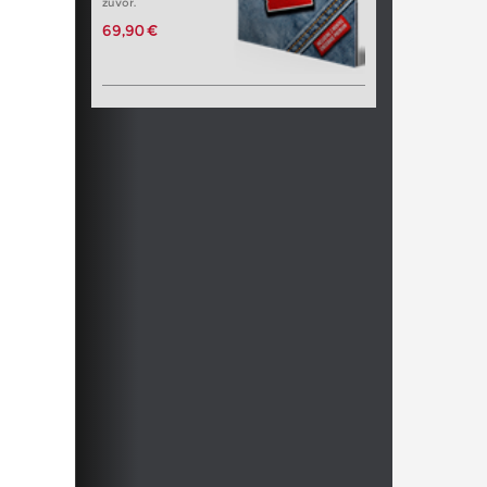
zuvor.
69,90 €