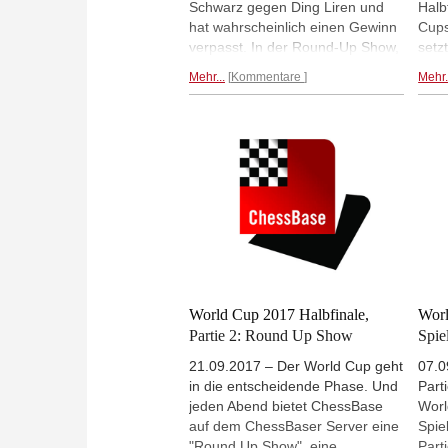
Schwarz gegen Ding Liren und
Halb
hat wahrscheinlich einen Gewinn
Cups
verpasst. In der Round-Up Show,
setz
die nach jeder World Cup Runde
Wesl
Mehr...
Kommentare
Mehr.
um 21 Uhr auf dem ChessBase
(geg
Server läuft, hat sich Daniel King
durc
die Partie genauer angeschaut.
jede
auf 
geze
die 
noch
World Cup 2017 Halbfinale,
Worl
Partie 2: Round Up Show
Spie
21.09.2017 – Der World Cup geht
07.0
in die entscheidende Phase. Und
Part
jeden Abend bietet ChessBase
Worl
auf dem ChessBaser Server eine
Spie
"Round Up Show", eine
Part