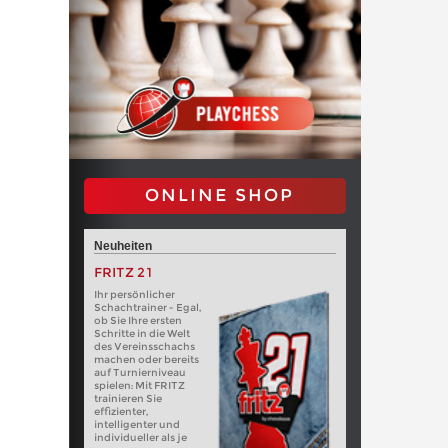
ONLINE SHOP
Neuheiten
FRITZ 21
Ihr persönlicher
Schachtrainer - Egal,
ob Sie Ihre ersten
Schritte in die Welt
des Vereinsschachs
machen oder bereits
auf Turnierniveau
spielen: Mit FRITZ
trainieren Sie
effizienter,
intelligenter und
individueller als je