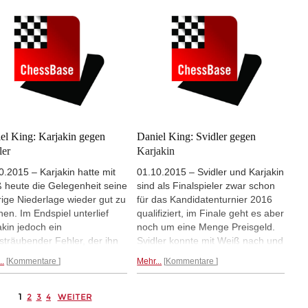
rahenten morgen in den
2-2 und der Worldcup wird am
reak.
Hier geht's zum
Montag im Schnell- oder
ysevideo.
Blitzschach entschieden.
Mehr...
el King: Karjakin gegen
Daniel King: Svidler gegen
ler
Karjakin
0.2015 – Karjakin hatte mit
01.10.2015 – Svidler und Karjakin
 heute die Gelegenheit seine
sind als Finalspieler zwar schon
rige Niederlage wieder gut zu
für das Kandidatenturnier 2016
en. Im Endspiel unterlief
qualifiziert, im Finale geht es aber
akin jedoch ein
noch um eine Menge Preisgeld.
sträubender Fehler, der ihn
Svidler konnte mit Weiß nach und
Partie kostete. Nun muss
nach eine angenehme
..
Kommentare
Mehr...
Kommentare
akin die letzten beiden
Mittelspielstellung mit aktiven
ien gewinnen, um in den
Figuren erreichen. Karjakin
reak zu gelangen.
Hier geht's
unterlief mit 22...De6 ein Fehler,
1
2
3
4
WEITER