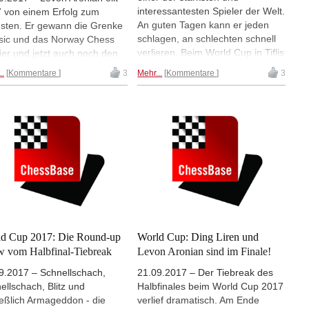
il Marin überrascht damit,
interessantesten Spieler der Welt.
 von einem Erfolg zum
("Skandinavisch unter Druck",
modern die alten Meister vor
An guten Tagen kann er jeden
sten. Er gewann die Grenke
"Neues aus der Fantasy-Variante"
Jahren die Partie anlegten,
schlagen, an schlechten schnell
sic und das Norway Chess
etc.), Eröffnungsvideos von King,
 zwei interaktiver Videos –
verlieren. Beim World Cup in Tiflis
ier und jetzt auch noch den
Werle und Marin sowie
iswissen“ Teil #6: Karsten
verlor in Runde 5 gegen Levon
d Cup 2017. Im Tiebreak des
Trainingskolumnen zu Taktik,
..
Kommentare
3
Mehr...
Kommentare
3
er verrät Tipps und Tricks im
Aronian. Danach sprach er in
les besiegte Aronian den
Strategie und Endspiel. Das alles
piel mit mehr als zwei
einem kurzen Interview über den
esen Ding Liren mit 2-0. In
präsentieren wir Ihnen im neuen
rn an einem Flügel u.v.m.
World Cup, das Damespiel,
er Round-up Show zeigt
CBM-Layout!
Inspiration und über den
l King, wie brilliant Aronian
Weltmeistertitel.
Tiebreak gespielt und
nnen hat.
d Cup 2017: Die Round-up
World Cup: Ding Liren und
 vom Halbfinal-Tiebreak
Levon Aronian sind im Finale!
9.2017 – Schnellschach,
21.09.2017 – Der Tiebreak des
ellschach, Blitz und
Halbfinales beim World Cup 2017
ießlich Armageddon - die
verlief dramatisch. Am Ende