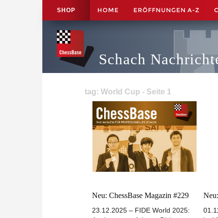
HOME
ERÖFFNUNGEN A-Z
SHOP
Schach Nachricht
tag: World Cup - Seite 1
Neu: ChessBase Magazin #229
Neu:
23.12.2025 – FIDE World 2025:
01.1