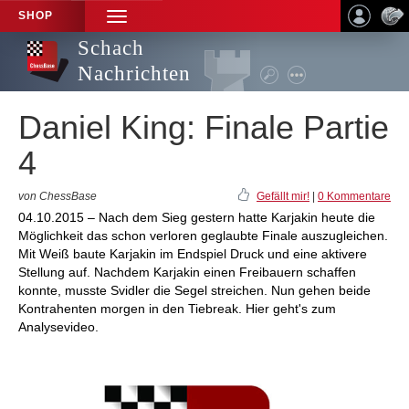
SHOP
TOGGLE
NAVIGATION
Schach
Nachrichten
Daniel King: Finale Partie
4
von ChessBase
Gefällt mir!
|
0 Kommentare
04.10.2015 – Nach dem Sieg gestern hatte Karjakin heute die
Möglichkeit das schon verloren geglaubte Finale auszugleichen.
Mit Weiß baute Karjakin im Endspiel Druck und eine aktivere
Stellung auf. Nachdem Karjakin einen Freibauern schaffen
konnte, musste Svidler die Segel streichen. Nun gehen beide
Kontrahenten morgen in den Tiebreak. Hier geht's zum
Analysevideo.