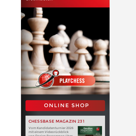
ONLINE SHOP
CHESSBASE MAGAZIN 231
Vom Kandidatenturnier 2026
mit einem Videorückblick
von Dorian Rogozenco über