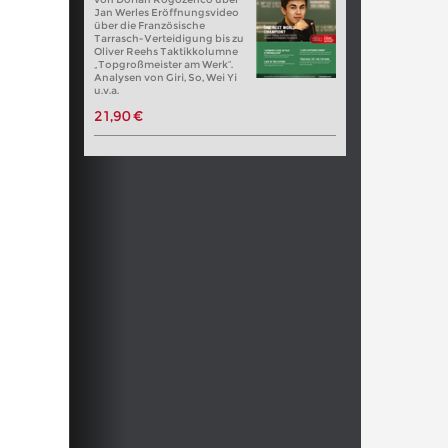
Jan Werles Eröffnungsvideo
über die Französische
Tarrasch-Verteidigung bis zu
Oliver Reehs Taktikkolumne
„Topgroßmeister am Werk“.
Analysen von Giri, So, Wei Yi
u.v.a.
21,90 €