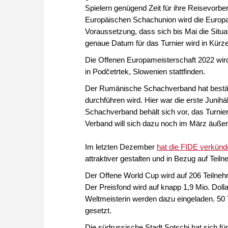
Spielern genügend Zeit für ihre Reisevorbe
Europäischen Schachunion wird die Europa
Voraussetzung, dass sich bis Mai die Situ
genaue Datum für das Turnier wird in Kür
Die Offenen Europameisterschaft 2022 wird
in Podčetrtek, Slowenien stattfinden.
Der Rumänische Schachverband hat bestäti
durchführen wird. Hier war die erste Junih
Schachverband behält sich vor, das Turnier,
Verband will sich dazu noch im März äußer
Im letzten Dezember
hat die FIDE verkünd
attraktiver gestalten und in Bezug auf Teil
Der Offene World Cup wird auf 206 Teilneh
Der Preisfond wird auf knapp 1,9 Mio. Dolla
Weltmeisterin werden dazu eingeladen. 50 T
gesetzt.
Die südrussische Stadt Sotschi hat sich fü