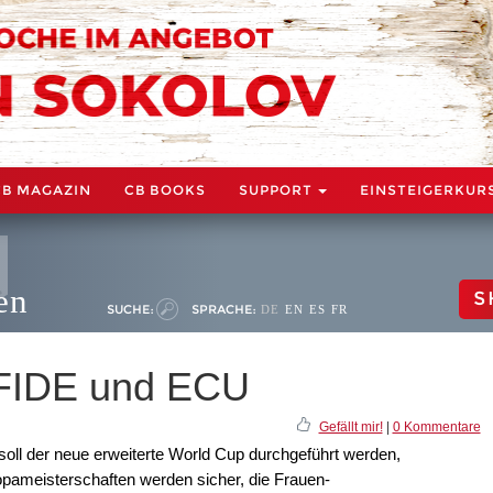
CB MAGAZIN
CB BOOKS
SUPPORT
EINSTEIGERKUR
en
S
SUCHE:
SPRACHE:
DE
EN
ES
FR
 FIDE und ECU
Gefällt mir!
|
0 Kommentare
soll der neue erweiterte World Cup durchgeführt werden,
ropameisterschaften werden sicher, die Frauen-