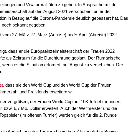
reitungen und Visaformalitäten zu geben. In Absprache mit der
meisterschaft auf den August 2021 verschoben, unter der
ation in Bezug auf die Corona-Pandemie deutlich gebessert hat. Das
ze noch bekannt gegeben.
 vom 27. März 27. März (Anreise) bis 9. April (Abreise) 2022
gt, dass er die Europaeinzelmeisterschaft der Frauen 2022
älfte als Zeitraum für die Durchführung geplant. Der Rumänische
 wenn es die Situation erfordert, auf August zu verschieben. Der
n.
et
, dass sie den World Cup und den World Cup der Frauen
nehmerzahl und Preisfonds erweitern will.
mer vergrößert, der Frauen World Cup auf 103 Teilnehmerinnen.
r, bzw. 6,7 Mo. Dollar erweitert. Auch der Weltmeister und die
opspieler (im offenen Turnier) werden gleich für die 2. Runde
r die Ausrichtung der Turniere beworben. Als möglicher Beginn