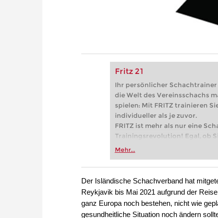
Fritz 21
Ihr persönlicher Schachtrainer -
die Welt des Vereinsschachs m
spielen: Mit FRITZ trainieren Sie
individueller als je zuvor.
FRITZ ist mehr als nur eine Sch
Trainingsrevolution! Egal, ob Si
Vereinsschachs machen oder ber
Mehr...
FRITZ trainieren Sie effizienter,
zuvor.
Der Isländische Schachverband hat mitgetei
Reykjavik bis Mai 2021 aufgrund der Rei
ganz Europa noch bestehen, nicht wie gepl
gesundheitliche Situation noch ändern sollt