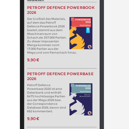
Neuheiten
PETROFF DEFENCE POWERBOOK
2026
Der Großteil des Materials,
auf dem das Petroff
Defence Powerbook 2026
basiert, stammt aus dem
Maschinenraum von
Schach.de: 357.000 Partien.
Zu dieser imposanten
Menge kommen noch
17.000 Partien aus der
Mega und vom Fernschach hinzu.
9,90 €
PETROFF DEFENCE POWERBASE
2026
Petroff Defence
Powerbase 2026 ist eine
Datenbank und enthält
6475 hochklassige Partien
aus der Mega 2026 bzw.
der Correspondence
Database 2026, davon sind
682 kommentiert.
9,90 €