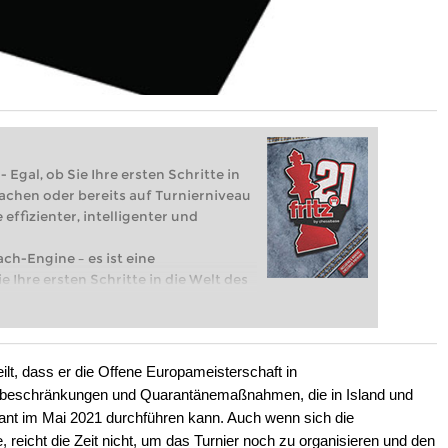
 Egal, ob Sie Ihre ersten Schritte in
achen oder bereits auf Turnierniveau
 effizienter, intelligenter und
ach-Engine – es ist eine
e Ihre ersten Schritte in die Welt des
eits auf Turnierniveau spielen: Mit
 intelligenter und individueller als je
lt, dass er die Offene Europameisterschaft in
sebeschränkungen und Quarantänemaßnahmen, die in Island und
ant im Mai 2021 durchführen kann. Auch wenn sich die
e, reicht die Zeit nicht, um das Turnier noch zu organisieren und den