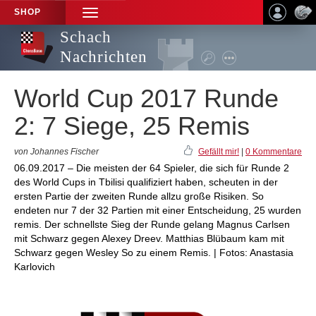
SHOP
TOGGLE
NAVIGATION
Schach
Nachrichten
World Cup 2017 Runde
2: 7 Siege, 25 Remis
von Johannes Fischer
Gefällt mir!
|
0 Kommentare
06.09.2017 – Die meisten der 64 Spieler, die sich für Runde 2
des World Cups in Tbilisi qualifiziert haben, scheuten in der
ersten Partie der zweiten Runde allzu große Risiken. So
endeten nur 7 der 32 Partien mit einer Entscheidung, 25 wurden
remis. Der schnellste Sieg der Runde gelang Magnus Carlsen
mit Schwarz gegen Alexey Dreev. Matthias Blübaum kam mit
Schwarz gegen Wesley So zu einem Remis. | Fotos: Anastasia
Karlovich