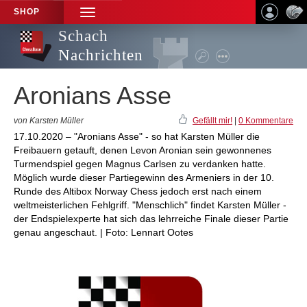
SHOP
TOGGLE
NAVIGATION
Schach
Nachrichten
Aronians Asse
von Karsten Müller
Gefällt mir!
|
0 Kommentare
17.10.2020 – "Aronians Asse" - so hat Karsten Müller die
Freibauern getauft, denen Levon Aronian sein gewonnenes
Turmendspiel gegen Magnus Carlsen zu verdanken hatte.
Möglich wurde dieser Partiegewinn des Armeniers in der 10.
Runde des Altibox Norway Chess jedoch erst nach einem
weltmeisterlichen Fehlgriff. "Menschlich" findet Karsten Müller -
der Endspielexperte hat sich das lehrreiche Finale dieser Partie
genau angeschaut. | Foto: Lennart Ootes