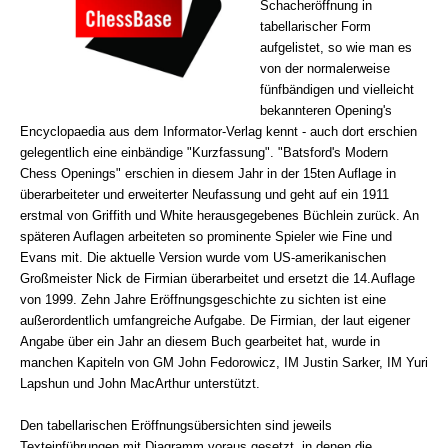
Schacheröffnung in
tabellarischer Form
aufgelistet, so wie man es
von der normalerweise
fünfbändigen und vielleicht
bekannteren Opening's
Encyclopaedia aus dem Informator-Verlag kennt - auch dort erschien
gelegentlich eine einbändige "Kurzfassung". "Batsford's Modern
Chess Openings" erschien in diesem Jahr in der 15ten Auflage in
überarbeiteter und erweiterter Neufassung und geht auf ein 1911
erstmal von Griffith und White herausgegebenes Büchlein zurück. An
späteren Auflagen arbeiteten so prominente Spieler wie Fine und
Evans mit. Die aktuelle Version wurde vom US-amerikanischen
Großmeister Nick de Firmian überarbeitet und ersetzt die 14.Auflage
von 1999. Zehn Jahre Eröffnungsgeschichte zu sichten ist eine
außerordentlich umfangreiche Aufgabe. De Firmian, der laut eigener
Angabe über ein Jahr an diesem Buch gearbeitet hat, wurde in
manchen Kapiteln von GM John Fedorowicz, IM Justin Sarker, IM Yuri
Lapshun und John MacArthur unterstützt.
Den tabellarischen Eröffnungsübersichten sind jeweils
Texteinführungen mit Diagramm voraus gesetzt, in denen die