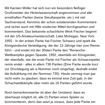
Mit Karsten Müller hat sich nun ein besonders fleißiger
Großmeister der Hinterlassenschaft angenommen und alle
ernsthaften Partien (keine Simultanpartie, etc.) mit viel
Sachverstand, Kenntnis der schon existierenden Kommentare
und sicher auch mit Hilfe moderner Mittel durchgesehen und
kommentiert. Das bekannte schachliche Werk Fischer beginnt
mit der US-Amateurmeisterschaft, Lake Mohegan, New York
1955 - In der ersten Partie hat Fischer Schwarz und spielt die
Königsindische Verteidigung, die der 12-Jährige hier zum Remis
führt - und endet mit der 30sten Partie des "Revanche-
Wettkampfes gegen Spasski, 1992, ebenfalls ein Königsinder,
der ebenfalls, wie die erste Partie mit Fischer als Schwarzspieler
remis endet - alles in allem 736 Partien (Eine Partie wurde kurz
vor Drucklegung als a-Nummer noch eingefügt, deshalb endet
die Aufzählung mit der Nummer 735). Heute vermag man gar
nicht mehr zu glauben, dass es einmal eine Zeit gab, in der
Schachwettkämpfe über mehr als 16 Partien geführt wurde.
Noch bemerkenswerter ist aber der Umstand, dass es
überhaupt möglich ist, alle (!) Partien eines Spieler zu
kommentieren, denn das setzt ja voraus, dass jede Partie ein