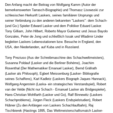
Den Anfang macht der Beitrag von Wolfgang Kamm (Autor der
bemerkenswerten Tarrasch-Biographie) und Thomasz Lisowsski zur
schlesischen Herkunft Laskers, seines familiären Ursprungs und
seiner Verbindung zu den anderen bekannten "Laskers": dem Schach-
(und Go-) Spieler Edward Lasker und dem Politiker Eduard Lasker.
Tony Gilliam, John Hilbert, Roberto Mayor Gutierrez und Jesus Bayolo
Gonzales, Peter de Jong und schließlich Issak und Wladimir Linder
begleiten Laskers Lebensstationen bzw. Besuche in England, den
USA, den Niederlanden, auf Kuba und in Russland.
Tony Preziuso (Aus der Schreibmaschine des Schachweltmeisters),
Susanna Poldauf (Lasker und die Berliner Bohéme), Joachim
Rosenthal (Der Mathematiker Emanuel Lasker), Bernd Gräfrath
(Lasker als Philosoph), Egbert Meissenburg (Lasker- Bibliografie
seines Schaffens), Karl Kadletz (Laskers Biograph Jaques Hannack),
Wolfgang Angerstein (Laska- ein strategisches Verstandspiel), Robert
van der Velde (Nicht nur Schach - Emanuel Lasker als Bridgespieler),
Hans-Christian Wohlfarth (Lasker und Go), Ralf Binnewitz (Laskers
Schachprobleme), Jürgen Fleck (Laskers Endspielstudien), Robert
Hübner (Zu den Anfängen von Laskers Schachlaufbahn), Raj
Tischbierek (Hastings 1895, Das Weltmeisterschaftsmatch Lasker-