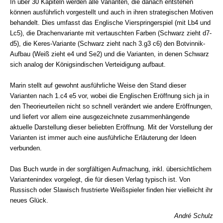
In über 30 Kapiteln werden alle Varianten, die danach entstehen
können ausführlich vorgestellt und auch in ihren strategischen Motiven
behandelt. Dies umfasst das Englische Vierspringerspiel (mit Lb4 und
Lc5), die Drachenvariante mit vertauschten Farben (Schwarz zieht d7-
d5), die Keres-Variante (Schwarz zieht nach 3.g3 c6) den Botvinnik-
Aufbau (Weiß zieht e4 und Se2) und die Varianten, in denen Schwarz
sich analog der Königsindischen Verteidigung aufbaut.
Marin stellt auf gewohnt ausführliche Weise den Stand dieser
Varianten nach 1.c4 e5 vor, wobei die Englischen Eröffnung sich ja in
den Theorieurteilen nicht so schnell verändert wie andere Eröffnungen,
und liefert vor allem eine ausgezeichnete zusammenhängende
aktuelle Darstellung dieser beliebten Eröffnung. Mit der Vorstellung der
Varianten ist immer auch eine ausführliche Erläuterung der Ideen
verbunden.
Das Buch wurde in der sorgfältigen Aufmachung, inkl. übersichtlichem
Variantenindex vorgelegt, die für diesen Verlag typisch ist. Von
Russisch oder Slawisch frustrierte Weißspieler finden hier vielleicht ihr
neues Glück.
André Schulz