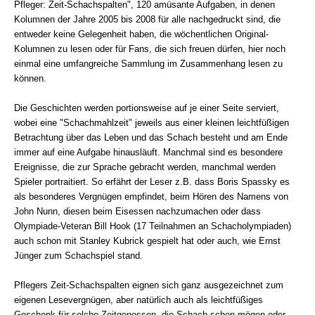
Pfleger: Zeit-Schachspalten", 120 amüsante Aufgaben, in denen
Kolumnen der Jahre 2005 bis 2008 für alle nachgedruckt sind, die
entweder keine Gelegenheit haben, die wöchentlichen Original-
Kolumnen zu lesen oder für Fans, die sich freuen dürfen, hier noch
einmal eine umfangreiche Sammlung im Zusammenhang lesen zu
können.
Die Geschichten werden portionsweise auf je einer Seite serviert,
wobei eine "Schachmahlzeit" jeweils aus einer kleinen leichtfüßigen
Betrachtung über das Leben und das Schach besteht und am Ende
immer auf eine Aufgabe hinausläuft. Manchmal sind es besondere
Ereignisse, die zur Sprache gebracht werden, manchmal werden
Spieler portraitiert. So erfährt der Leser z.B. dass Boris Spassky es
als besonderes Vergnügen empfindet, beim Hören des Namens von
John Nunn, diesen beim Eisessen nachzumachen oder dass
Olympiade-Veteran Bill Hook (17 Teilnahmen an Schacholympiaden)
auch schon mit Stanley Kubrick gespielt hat oder auch, wie Ernst
Jünger zum Schachspiel stand.
Pflegers Zeit-Schachspalten eignen sich ganz ausgezeichnet zum
eigenen Lesevergnügen, aber natürlich auch als leichtfüßiges
Geschenk für solche Zeitgenossen, die Schach schon mögen oder