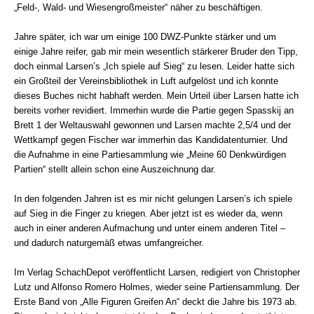
„Feld-, Wald- und Wiesengroßmeister“ näher zu beschäftigen.
Jahre später, ich war um einige 100 DWZ-Punkte stärker und um
einige Jahre reifer, gab mir mein wesentlich stärkerer Bruder den Tipp,
doch einmal Larsen’s „Ich spiele auf Sieg“ zu lesen. Leider hatte sich
ein Großteil der Vereinsbibliothek in Luft aufgelöst und ich konnte
dieses Buches nicht habhaft werden. Mein Urteil über Larsen hatte ich
bereits vorher revidiert. Immerhin wurde die Partie gegen Spasskij an
Brett 1 der Weltauswahl gewonnen und Larsen machte 2,5/4 und der
Wettkampf gegen Fischer war immerhin das Kandidatenturnier. Und
die Aufnahme in eine Partiesammlung wie „Meine 60 Denkwürdigen
Partien“ stellt allein schon eine Auszeichnung dar.
In den folgenden Jahren ist es mir nicht gelungen Larsen’s ich spiele
auf Sieg in die Finger zu kriegen. Aber jetzt ist es wieder da, wenn
auch in einer anderen Aufmachung und unter einem anderen Titel –
und dadurch naturgemäß etwas umfangreicher.
Im Verlag SchachDepot veröffentlicht Larsen, redigiert von Christopher
Lutz und Alfonso Romero Holmes, wieder seine Partiensammlung. Der
Erste Band von „Alle Figuren Greifen An“ deckt die Jahre bis 1973 ab.