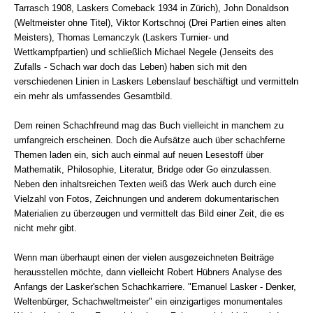
Tarrasch 1908, Laskers Comeback 1934 in Zürich), John Donaldson
(Weltmeister ohne Titel), Viktor Kortschnoj (Drei Partien eines alten
Meisters), Thomas Lemanczyk (Laskers Turnier- und
Wettkampfpartien) und schließlich Michael Negele (Jenseits des
Zufalls - Schach war doch das Leben) haben sich mit den
verschiedenen Linien in Laskers Lebenslauf beschäftigt und vermitteln
ein mehr als umfassendes Gesamtbild.
Dem reinen Schachfreund mag das Buch vielleicht in manchem zu
umfangreich erscheinen. Doch die Aufsätze auch über schachferne
Themen laden ein, sich auch einmal auf neuen Lesestoff über
Mathematik, Philosophie, Literatur, Bridge oder Go einzulassen.
Neben den inhaltsreichen Texten weiß das Werk auch durch eine
Vielzahl von Fotos, Zeichnungen und anderem dokumentarischen
Materialien zu überzeugen und vermittelt das Bild einer Zeit, die es
nicht mehr gibt.
Wenn man überhaupt einen der vielen ausgezeichneten Beiträge
herausstellen möchte, dann vielleicht Robert Hübners Analyse des
Anfangs der Lasker'schen Schachkarriere. "Emanuel Lasker - Denker,
Weltenbürger, Schachweltmeister" ein einzigartiges monumentales