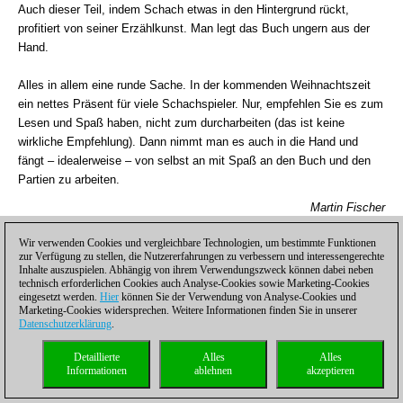
Auch dieser Teil, indem Schach etwas in den Hintergrund rückt,
profitiert von seiner Erzählkunst. Man legt das Buch ungern aus der
Hand.
Alles in allem eine runde Sache. In der kommenden Weihnachtszeit
ein nettes Präsent für viele Schachspieler. Nur, empfehlen Sie es zum
Lesen und Spaß haben, nicht zum durcharbeiten (das ist keine
wirkliche Empfehlung). Dann nimmt man es auch in die Hand und
fängt – idealerweise – von selbst an mit Spaß an den Buch und den
Partien zu arbeiten.
Martin Fischer
Wir verwenden Cookies und vergleichbare Technologien, um bestimmte Funktionen
Bent Larsen: Alle Figuren greifen an
zur Verfügung zu stellen, die Nutzererfahrungen zu verbessern und interessengerechte
Inhalte auszuspielen. Abhängig von ihrem Verwendungszweck können dabei neben
328 Seiten
Verlag SchachDepot,
, kartoniert, € 29,80
technisch erforderlichen Cookies auch Analyse-Cookies sowie Marketing-Cookies
eingesetzt werden.
Hier
können Sie der Verwendung von Analyse-Cookies und
Marketing-Cookies widersprechen. Weitere Informationen finden Sie in unserer
Datenschutzerklärung
.
Lehrbuch
Detaillierte
Alles
Alles
Informationen
ablehnen
akzeptieren