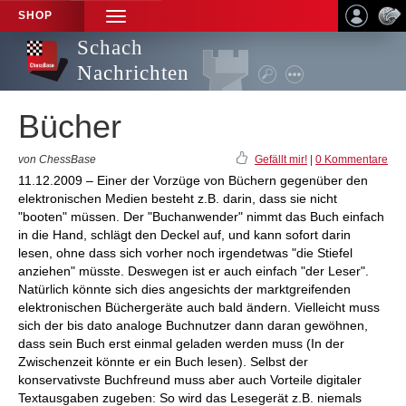
SHOP
TOGGLE
NAVIGATION
Schach
Nachrichten
Bücher
von ChessBase
Gefällt mir!
|
0 Kommentare
11.12.2009 – Einer der Vorzüge von Büchern gegenüber den
elektronischen Medien besteht z.B. darin, dass sie nicht
"booten" müssen. Der "Buchanwender" nimmt das Buch einfach
in die Hand, schlägt den Deckel auf, und kann sofort darin
lesen, ohne dass sich vorher noch irgendetwas "die Stiefel
anziehen" müsste. Deswegen ist er auch einfach "der Leser".
Natürlich könnte sich dies angesichts der marktgreifenden
elektronischen Büchergeräte auch bald ändern. Vielleicht muss
sich der bis dato analoge Buchnutzer dann daran gewöhnen,
dass sein Buch erst einmal geladen werden muss (In der
Zwischenzeit könnte er ein Buch lesen). Selbst der
konservativste Buchfreund muss aber auch Vorteile digitaler
Textausgaben zugeben: So wird das Lesegerät z.B. niemals