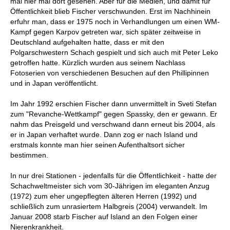
mal hier mal dort gesehen. Aber für die Medien, und damit für
Öffentlichkeit blieb Fischer verschwunden. Erst im Nachhinein
erfuhr man, dass er 1975 noch in Verhandlungen um einen WM-
Kampf gegen Karpov getreten war, sich später zeitweise in
Deutschland aufgehalten hatte, dass er mit den
Polgarschwestern Schach gespielt und sich auch mit Peter Leko
getroffen hatte. Kürzlich wurden aus seinem Nachlass
Fotoserien von verschiedenen Besuchen auf den Phillipinnen
und in Japan veröffentlicht.
Im Jahr 1992 erschien Fischer dann unvermittelt in Sveti Stefan
zum "Revanche-Wettkampf" gegen Spassky, den er gewann. Er
nahm das Preisgeld und verschwand dann erneut bis 2004, als
er in Japan verhaftet wurde. Dann zog er nach Island und
erstmals konnte man hier seinen Aufenthaltsort sicher
bestimmen.
In nur drei Stationen - jedenfalls für die Öffentlichkeit - hatte der
Schachweltmeister sich vom 30-Jährigen im eleganten Anzug
(1972) zum eher ungepflegten älteren Herren (1992) und
schließlich zum unrasiertem Halbgreis (2004) verwandelt. Im
Januar 2008 starb Fischer auf Island an den Folgen einer
Nierenkrankheit.