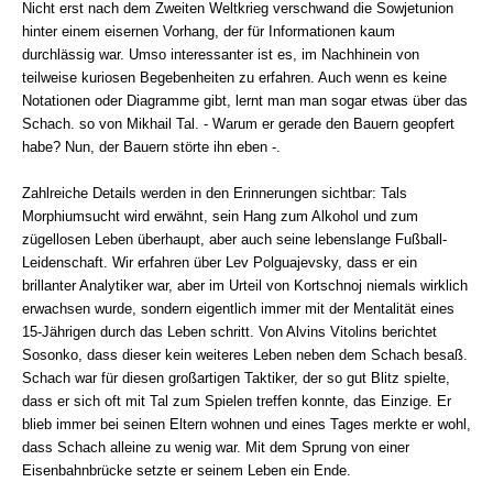
Nicht erst nach dem Zweiten Weltkrieg verschwand die Sowjetunion
hinter einem eisernen Vorhang, der für Informationen kaum
durchlässig war. Umso interessanter ist es, im Nachhinein von
teilweise kuriosen Begebenheiten zu erfahren. Auch wenn es keine
Notationen oder Diagramme gibt, lernt man man sogar etwas über das
Schach. so von Mikhail Tal. - Warum er gerade den Bauern geopfert
habe? Nun, der Bauern störte ihn eben -.
Zahlreiche Details werden in den Erinnerungen sichtbar: Tals
Morphiumsucht wird erwähnt, sein Hang zum Alkohol und zum
zügellosen Leben überhaupt, aber auch seine lebenslange Fußball-
Leidenschaft. Wir erfahren über Lev Polguajevsky, dass er ein
brillanter Analytiker war, aber im Urteil von Kortschnoj niemals wirklich
erwachsen wurde, sondern eigentlich immer mit der Mentalität eines
15-Jährigen durch das Leben schritt. Von Alvins Vitolins berichtet
Sosonko, dass dieser kein weiteres Leben neben dem Schach besaß.
Schach war für diesen großartigen Taktiker, der so gut Blitz spielte,
dass er sich oft mit Tal zum Spielen treffen konnte, das Einzige. Er
blieb immer bei seinen Eltern wohnen und eines Tages merkte er wohl,
dass Schach alleine zu wenig war. Mit dem Sprung von einer
Eisenbahnbrücke setzte er seinem Leben ein Ende.