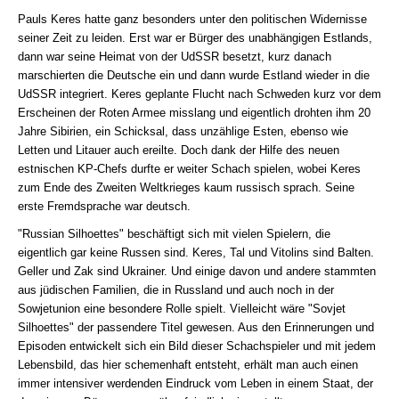
Pauls Keres hatte ganz besonders unter den politischen Widernisse
seiner Zeit zu leiden. Erst war er Bürger des unabhängigen Estlands,
dann war seine Heimat von der UdSSR besetzt, kurz danach
marschierten die Deutsche ein und dann wurde Estland wieder in die
UdSSR integriert. Keres geplante Flucht nach Schweden kurz vor dem
Erscheinen der Roten Armee misslang und eigentlich drohten ihm 20
Jahre Sibirien, ein Schicksal, dass unzählige Esten, ebenso wie
Letten und Litauer auch ereilte. Doch dank der Hilfe des neuen
estnischen KP-Chefs durfte er weiter Schach spielen, wobei Keres
zum Ende des Zweiten Weltkrieges kaum russisch sprach. Seine
erste Fremdsprache war deutsch.
"Russian Silhoettes" beschäftigt sich mit vielen Spielern, die
eigentlich gar keine Russen sind. Keres, Tal und Vitolins sind Balten.
Geller und Zak sind Ukrainer. Und einige davon und andere stammten
aus jüdischen Familien, die in Russland und auch noch in der
Sowjetunion eine besondere Rolle spielt. Vielleicht wäre "Sovjet
Silhoettes" der passendere Titel gewesen. Aus den Erinnerungen und
Episoden entwickelt sich ein Bild dieser Schachspieler und mit jedem
Lebensbild, das hier schemenhaft entsteht, erhält man auch einen
immer intensiver werdenden Eindruck vom Leben in einem Staat, der