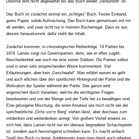
Diesmal wird nicht abgewartet bis das Buch wieder „verdunstet“ ist.
Das Buch ist zunächst einmal ein „richtiges“ Buch. Fester Einband,
gutes Papier, solide Aufmachung. Das Buch kann gemeinsam mit mir
alt werden, und zwar nicht nur in meinem Bücherregal. Dass es aus
diesem herauskommt, dafür steht der Inhalt.
Zunächst kommen, in chronologischer Reihenfolge, 74 Partien bis
1974. Larsen zeigt nur Gewinnpartien, denn, wie er offen zugibt,
Bescheidenheit war noch nie eine seiner Stärken. Die Partien selbst
sind in einer sehr ansprechenden Weise kommentiert. Viel
Erläuterungen, aber kein „Geschwafel“. Man erfährt worum es geht
und auch etliches über den sportlichen Hintergrund der Partie und die
Motivation der Spieler während der Partie. Das ganze wird
angereichert durch Varianten, welche die wichtigsten Fragen
beantworten und von der Menge und der Tiefe her zu bewältigen sind.
Eine gelungene Mischung, die einen Amateur wie mich nicht wie der
sprichwörtliche „Ochs vor’m Berg“ stehen lässt, aber durchaus zum
mitdenken und weiterdenken anregt. Von großem Vorteil erweist es
sich hier, dass Larsen nicht nur ein überaus begnadeter Schachspieler
ist, sondern auch hervorragend schreiben kann. Es macht einfach
Spaß das Buch zu lesen. Andererseits kann man damit auch arbeiten