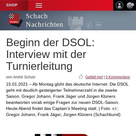
SHOP
TOGGLE
NAVIGATION
Schach
Nachrichten
Beginn der DSOL:
Interview mit der
Turnierleitung
von André Schulz
Gefällt mir!
|
0 Kommentare
15.01.2021 – Ab Montag glüht das deutsche Internet. Die DSOL
geht mit deutlich gesteigerter Teilnehmerzahl in die zweite
Saison. Gregor Johann, Frank Jäger und Jürgen Klüners
beantworten vorab einige Fragen zur neuen DSOL-Saison.
Heute Abend findet das Captain's Meeting statt. | Foto: v.l.:
Gregor Johann, Frank Jäger, Jürgen Klüners (Schachbund)