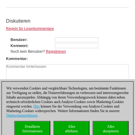
Diskutieren
Regeln für Leserkommentare
Benutzer
Kennwort
Noch kein Benutzer?
Registrieren
Kommentar
Wir verwenden Cookies und vergleichbare Technologien, um bestimmte Funktionen
zur Verfügung zu stellen, die Nutzererfahrungen zu verbessern und interessengerechte
Inhalte auszuspielen. Abhängig von ihrem Verwendungszweck können dabei neben
technisch erforderlichen Cookies auch Analyse-Cookies sowie Marketing-Cookies
eingesetzt werden.
Hier
können Sie der Verwendung von Analyse-Cookies und
Marketing-Cookies widersprechen. Weitere Informationen finden Sie in unserer
Datenschutzerklärung
.
Datenschutzhinweis
|
Impressum
|
Kontakt
|
Cookies Management
|
Lizenzen
|
Detaillierte
Alles
Alles
Compliance Hotline
|
Home
Informationen
ablehnen
akzeptieren
© 2017 ChessBase GmbH | Osterbekstraße 90a | 22083 Hamburg | Deutschland