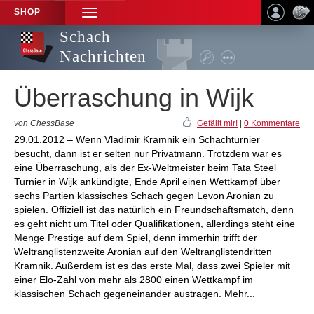
SHOP
TOGGLE
NAVIGATION
Schach
Nachrichten
Überraschung in Wijk
von ChessBase
Gefällt mir!
|
0 Kommentare
29.01.2012 – Wenn Vladimir Kramnik ein Schachturnier
besucht, dann ist er selten nur Privatmann. Trotzdem war es
eine Überraschung, als der Ex-Weltmeister beim Tata Steel
Turnier in Wijk ankündigte, Ende April einen Wettkampf über
sechs Partien klassisches Schach gegen Levon Aronian zu
spielen. Offiziell ist das natürlich ein Freundschaftsmatch, denn
es geht nicht um Titel oder Qualifikationen, allerdings steht eine
Menge Prestige auf dem Spiel, denn immerhin trifft der
Weltranglistenzweite Aronian auf den Weltranglistendritten
Kramnik. Außerdem ist es das erste Mal, dass zwei Spieler mit
einer Elo-Zahl von mehr als 2800 einen Wettkampf im
klassischen Schach gegeneinander austragen. Mehr...