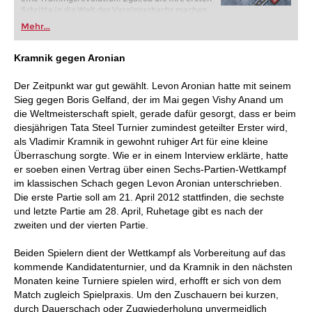
Schritte in die Welt des Vereinsschachs machen
oder bereits auf Turnierniveau spielen: Mit
Mehr...
FRITZ trainieren Sie effizienter, intelligenter und
individueller als je zuvor.
Kramnik gegen Aronian
Der Zeitpunkt war gut gewählt. Levon Aronian hatte mit seinem
Sieg gegen Boris Gelfand, der im Mai gegen Vishy Anand um
die Weltmeisterschaft spielt, gerade dafür gesorgt, dass er beim
diesjährigen Tata Steel Turnier zumindest geteilter Erster wird,
als Vladimir Kramnik in gewohnt ruhiger Art für eine kleine
Überraschung sorgte. Wie er in einem Interview erklärte, hatte
er soeben einen Vertrag über einen Sechs-Partien-Wettkampf
im klassischen Schach gegen Levon Aronian unterschrieben.
Die erste Partie soll am 21. April 2012 stattfinden, die sechste
und letzte Partie am 28. April, Ruhetage gibt es nach der
zweiten und der vierten Partie.
Beiden Spielern dient der Wettkampf als Vorbereitung auf das
kommende Kandidatenturnier, und da Kramnik in den nächsten
Monaten keine Turniere spielen wird, erhofft er sich von dem
Match zugleich Spielpraxis. Um den Zuschauern bei kurzen,
durch Dauerschach oder Zugwiederholung unvermeidlich