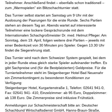
Teilnehmer. Anschließend findet – ebenfalls schon traditionell –
zum „Warmspielen“ ein Blitzschachturnier statt.
Das Turnier selbst startet am Samstag um 9 Uhr mit der
Auslosung der Paarungen für die erste Runde. Sechs Partien
stehen an diesem Tag an. Abends wartet auf interessierte
Teilnehmer eine lockere Gesprächsrunde mit dem
Internationalen Schachgroßmeister Dr. med. Helmut Pfleger. Am
Sonntag, dem 19. April, folgen weitere drei Partien – jeweils mit
einer Bedenkzeit von 30 Minuten pro Spieler. Gegen 13.30 Uhr
findet die Siegerehrung statt.
Das Turnier wird nach dem Schweizer System gespielt, bei dem
in jeder Runde etwa gleich starke Spieler aufeinander treffen. Es
gibt Sachpreise und (für die Bestplatzierten) Geldpreise. Für die
Turnierteilnehmer steht im Steigenberger Hotel Bad Neuenahr
ein Zimmerkontingent zu besonderen Konditionen zur
Verfügung:
Steigenberger Hotel, Kurgartenstraße 1, Telefon: 02641 941-0,
Fax: 02641 941- 410, Einzelzimmer: ab 95 Euro, Doppelzimmer:
ab 138 Euro. Die Zimmerpreise sind inklusive Frühstück.
Anmeldungen zur Schachmeisterschaft bitte an: Deutscher
Schachbund Wirtschaftsdienst GmbH, Hanns-Braun-Straße,