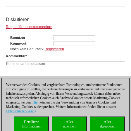
Diskutieren
Regeln für Leserkommentare
Benutzer
Kennwort
Noch kein Benutzer?
Registrieren
Kommentar
Wir verwenden Cookies und vergleichbare Technologien, um bestimmte Funktionen
zur Verfügung zu stellen, die Nutzererfahrungen zu verbessern und interessengerechte
Inhalte auszuspielen. Abhängig von ihrem Verwendungszweck können dabei neben
technisch erforderlichen Cookies auch Analyse-Cookies sowie Marketing-Cookies
eingesetzt werden.
Hier
können Sie der Verwendung von Analyse-Cookies und
Marketing-Cookies widersprechen. Weitere Informationen finden Sie in unserer
Datenschutzerklärung
.
Datenschutzhinweis
|
Impressum
|
Kontakt
|
Cookies Management
|
Lizenzen
|
Detaillierte
Alles
Alles
Compliance Hotline
|
Home
Informationen
ablehnen
akzeptieren
© 2017 ChessBase GmbH | Osterbekstraße 90a | 22083 Hamburg | Deutschland