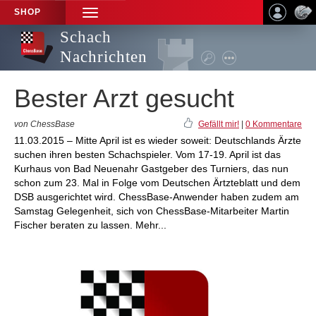
SHOP
TOGGLE
NAVIGATION
Schach
Nachrichten
Bester Arzt gesucht
von ChessBase
Gefällt mir!
|
0 Kommentare
11.03.2015 – Mitte April ist es wieder soweit: Deutschlands Ärzte
suchen ihren besten Schachspieler. Vom 17-19. April ist das
Kurhaus von Bad Neuenahr Gastgeber des Turniers, das nun
schon zum 23. Mal in Folge vom Deutschen Ärtzteblatt und dem
DSB ausgerichtet wird. ChessBase-Anwender haben zudem am
Samstag Gelegenheit, sich von ChessBase-Mitarbeiter Martin
Fischer beraten zu lassen. Mehr...