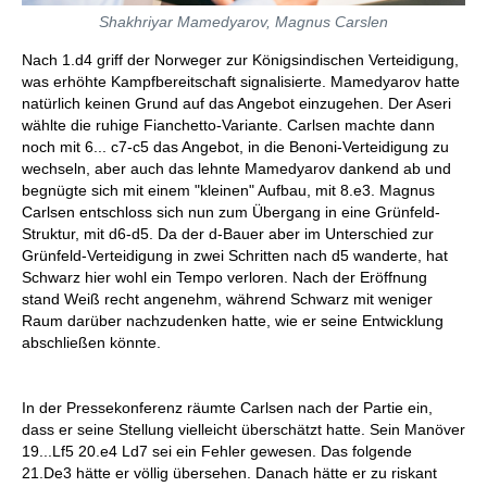
Shakhriyar Mamedyarov, Magnus Carslen
Nach 1.d4 griff der Norweger zur Königsindischen Verteidigung,
was erhöhte Kampfbereitschaft signalisierte. Mamedyarov hatte
natürlich keinen Grund auf das Angebot einzugehen. Der Aseri
wählte die ruhige Fianchetto-Variante. Carlsen machte dann
noch mit 6... c7-c5 das Angebot, in die Benoni-Verteidigung zu
wechseln, aber auch das lehnte Mamedyarov dankend ab und
begnügte sich mit einem "kleinen" Aufbau, mit 8.e3. Magnus
Carlsen entschloss sich nun zum Übergang in eine Grünfeld-
Struktur, mit d6-d5. Da der d-Bauer aber im Unterschied zur
Grünfeld-Verteidigung in zwei Schritten nach d5 wanderte, hat
Schwarz hier wohl ein Tempo verloren. Nach der Eröffnung
stand Weiß recht angenehm, während Schwarz mit weniger
Raum darüber nachzudenken hatte, wie er seine Entwicklung
abschließen könnte.
In der Pressekonferenz räumte Carlsen nach der Partie ein,
dass er seine Stellung vielleicht überschätzt hatte. Sein Manöver
19...Lf5 20.e4 Ld7 sei ein Fehler gewesen. Das folgende
21.De3 hätte er völlig übersehen. Danach hätte er zu riskant