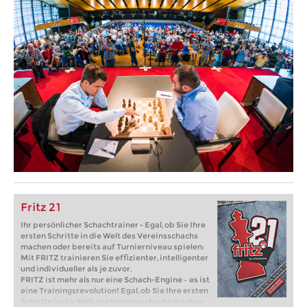
Fritz 21
Ihr persönlicher Schachtrainer - Egal, ob Sie Ihre
ersten Schritte in die Welt des Vereinsschachs
machen oder bereits auf Turnierniveau spielen:
Mit FRITZ trainieren Sie effizienter, intelligenter
und individueller als je zuvor.
FRITZ ist mehr als nur eine Schach-Engine – es ist
eine Trainingsrevolution! Egal, ob Sie Ihre ersten
Schritte in die Welt des Vereinsschachs machen