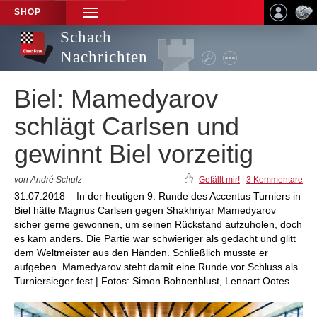
SHOP
TOGGLE
NAVIGATION
Schach
Nachrichten
Biel: Mamedyarov
schlägt Carlsen und
gewinnt Biel vorzeitig
von André Schulz
Gefällt mir!
|
3 Kommentare
31.07.2018 – In der heutigen 9. Runde des Accentus Turniers in
Biel hätte Magnus Carlsen gegen Shakhriyar Mamedyarov
sicher gerne gewonnen, um seinen Rückstand aufzuholen, doch
es kam anders. Die Partie war schwieriger als gedacht und glitt
dem Weltmeister aus den Händen. Schließlich musste er
aufgeben. Mamedyarov steht damit eine Runde vor Schluss als
Turniersieger fest.| Fotos: Simon Bohnenblust, Lennart Ootes