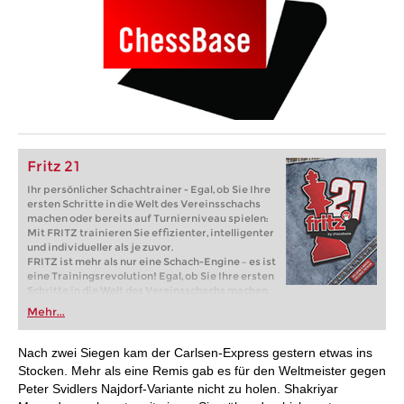
Fritz 21
Ihr persönlicher Schachtrainer - Egal, ob Sie Ihre
ersten Schritte in die Welt des Vereinsschachs
machen oder bereits auf Turnierniveau spielen:
Mit FRITZ trainieren Sie effizienter, intelligenter
und individueller als je zuvor.
FRITZ ist mehr als nur eine Schach-Engine – es ist
eine Trainingsrevolution! Egal, ob Sie Ihre ersten
Schritte in die Welt des Vereinsschachs machen
oder bereits auf Turnierniveau spielen: Mit
Mehr...
FRITZ trainieren Sie effizienter, intelligenter und
individueller als je zuvor.
Nach zwei Siegen kam der Carlsen-Express gestern etwas ins
Stocken. Mehr als eine Remis gab es für den Weltmeister gegen
Peter Svidlers Najdorf-Variante nicht zu holen. Shakriyar