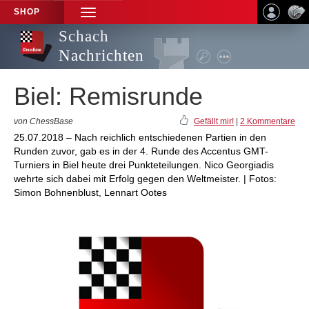
SHOP
TOGGLE
NAVIGATION
Schach
Nachrichten
Biel: Remisrunde
von ChessBase
Gefällt mir!
|
2 Kommentare
25.07.2018 – Nach reichlich entschiedenen Partien in den
Runden zuvor, gab es in der 4. Runde des Accentus GMT-
Turniers in Biel heute drei Punkteteilungen. Nico Georgiadis
wehrte sich dabei mit Erfolg gegen den Weltmeister. | Fotos:
Simon Bohnenblust, Lennart Ootes