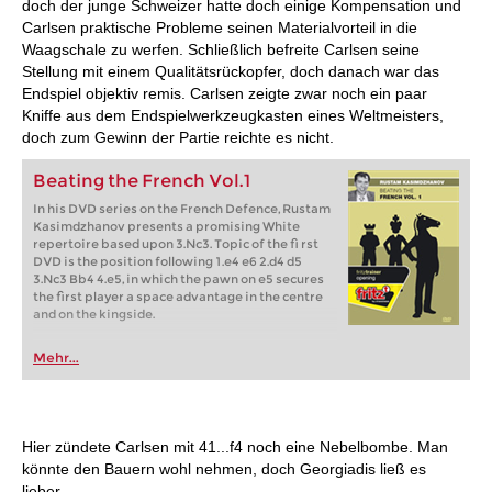
doch der junge Schweizer hatte doch einige Kompensation und
Carlsen praktische Probleme seinen Materialvorteil in die
Waagschale zu werfen. Schließlich befreite Carlsen seine
Stellung mit einem Qualitätsrückopfer, doch danach war das
Endspiel objektiv remis. Carlsen zeigte zwar noch ein paar
Kniffe aus dem Endspielwerkzeugkasten eines Weltmeisters,
doch zum Gewinn der Partie reichte es nicht.
Beating the French Vol.1
In his DVD series on the French Defence, Rustam
Kasimdzhanov presents a promising White
repertoire based upon 3.Nc3. Topic of the fi rst
DVD is the position following 1.e4 e6 2.d4 d5
3.Nc3 Bb4 4.e5, in which the pawn on e5 secures
the first player a space advantage in the centre
and on the kingside.
Mehr...
Hier zündete Carlsen mit 41...f4 noch eine Nebelbombe. Man
könnte den Bauern wohl nehmen, doch Georgiadis ließ es
lieber.