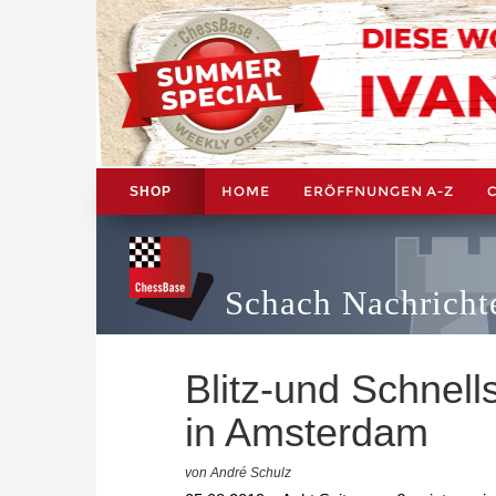
HOME
ERÖFFNUNGEN A-Z
SHOP
Schach Nachricht
Blitz-und Schnell
in Amsterdam
von André Schulz