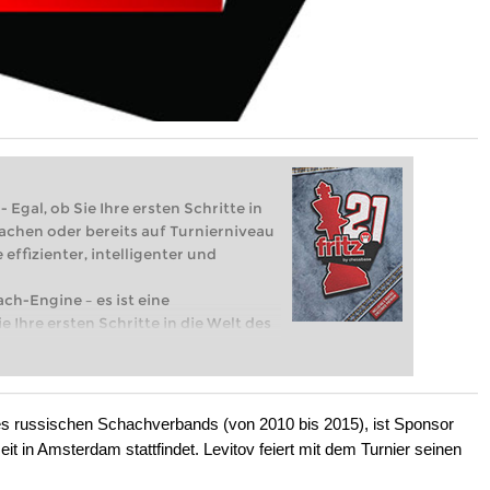
 Egal, ob Sie Ihre ersten Schritte in
achen oder bereits auf Turnierniveau
 effizienter, intelligenter und
ach-Engine – es ist eine
e Ihre ersten Schritte in die Welt des
eits auf Turnierniveau spielen: Mit
 intelligenter und individueller als je
 des russischen Schachverbands (von 2010 bis 2015), ist Sponsor
eit in Amsterdam stattfindet. Levitov feiert mit dem Turnier seinen