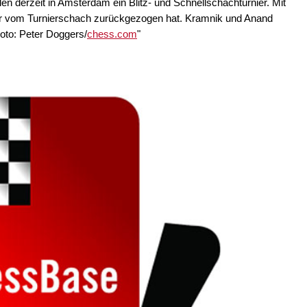
en derzeit in Amsterdam ein Blitz- und Schnellschachturnier. Mit
uar vom Turnierschach zurückgezogen hat. Kramnik und Anand
oto: Peter Doggers/
chess.com
"