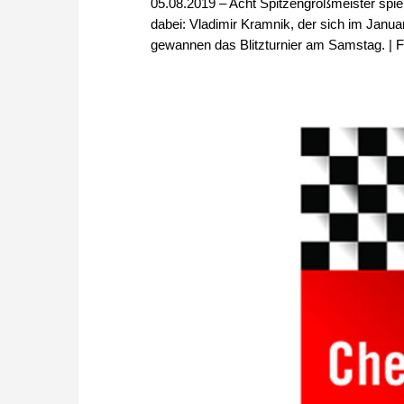
05.08.2019 – Acht Spitzengroßmeister spiel
dabei: Vladimir Kramnik, der sich im Jan
gewannen das Blitzturnier am Samstag. | F