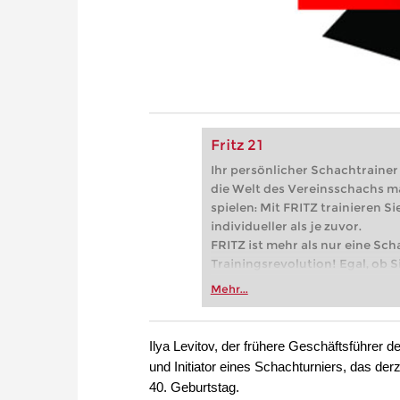
Fritz 21
Ihr persönlicher Schachtrainer -
die Welt des Vereinsschachs m
spielen: Mit FRITZ trainieren Sie
individueller als je zuvor.
FRITZ ist mehr als nur eine Sch
Trainingsrevolution! Egal, ob Si
Vereinsschachs machen oder ber
Mehr...
FRITZ trainieren Sie effizienter,
zuvor.
Ilya Levitov, der frühere Geschäftsführer
und Initiator eines Schachturniers, das derz
40. Geburtstag.