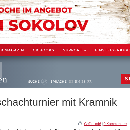
CB MAGAZIN
CB BOOKS
SUPPORT
EINSTEIGERKUR
en
S
SUCHE:
SPRACHE:
DE
EN
ES
FR
schachturnier mit Kramnik
Gefällt mir!
|
0 Kommentare