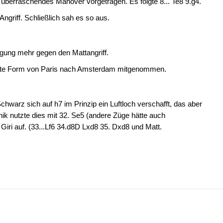
ch überraschendes Manöver vorgetragen. Es folgte 8... Te8 9.g4.
Angriff. Schließlich sah es so aus.
igung mehr gegen den Mattangriff.
 gute Form von Paris nach Amsterdam mitgenommen.
Schwarz sich auf h7 im Prinzip ein Luftloch verschafft, das aber
ik nutzte dies mit 32. Se5 (andere Züge hätte auch
Giri auf. (33...Lf6 34.d8D Lxd8 35. Dxd8 und Matt.