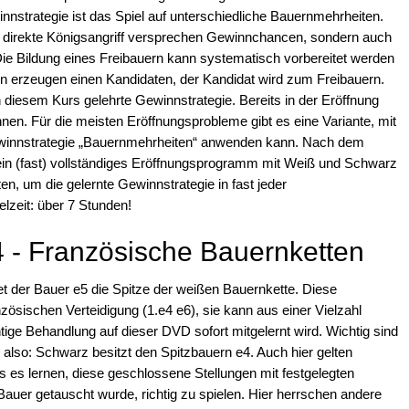
innstrategie ist das Spiel auf unterschiedliche Bauernmehrheiten.
r direkte Königsangriff versprechen Gewinnchancen, sondern auch
Die Bildung eines Freibauern kann systematisch vorbereitet werden
 erzeugen einen Kandidaten, der Kandidat wird zum Freibauern.
n diesem Kurs gelehrte Gewinnstrategie. Bereits in der Eröffnung
en. Für die meisten Eröffnungsprobleme gibt es eine Variante, mit
winnstrategie „Bauernmehrheiten“ anwenden kann. Nach dem
ein (fast) vollständiges Eröffnungsprogramm mit Weiß und Schwarz
, um die gelernte Gewinnstrategie in fast jeder
elzeit: über 7 Stunden!
4 - Französische Bauernketten
et der Bauer e5 die Spitze der weißen Bauernkette. Diese
zösischen Verteidigung (1.e4 e6), sie kann aus einer Vielzahl
ige Behandlung auf dieser DVD sofort mitgelernt wird. Wichtig sind
 also: Schwarz besitzt den Spitzbauern e4. Auch hier gelten
 es lernen, diese geschlossene Stellungen mit festgelegten
Bauer getauscht wurde, richtig zu spielen. Hier herrschen andere