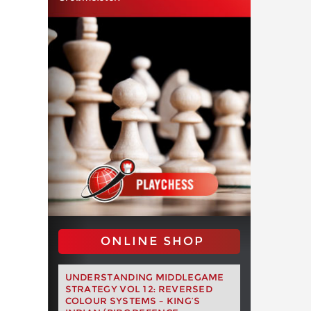
ONLINE SHOP
UNDERSTANDING MIDDLEGAME
STRATEGY VOL 12: REVERSED
COLOUR SYSTEMS – KING’S