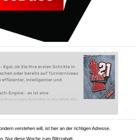
 Egal, ob Sie Ihre ersten Schritte in
achen oder bereits auf Turnierniveau
 effizienter, intelligenter und
ach-Engine – es ist eine
e Ihre ersten Schritte in die Welt des
eits auf Turnierniveau spielen: Mit
 intelligenter und individueller als je
dern verstehen will, ist hier an der richtigen Adresse.
en. Nur diese Woche zum Blitzrabatt.