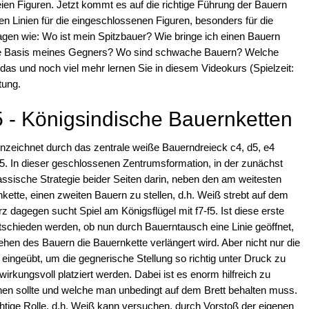
reien Figuren. Jetzt kommt es auf die richtige Führung der Bauern
n Linien für die eingeschlossenen Figuren, besonders für die
agen wie: Wo ist mein Spitzbauer? Wie bringe ich einen Bauern
ie Basis meines Gegners? Wo sind schwache Bauern? Welche
das und noch viel mehr lernen Sie in diesem Videokurs (Spielzeit:
tung.
5 - Königsindische Bauernketten
nnzeichnet durch das zentrale weiße Bauerndreieck c4, d5, e4
. In dieser geschlossenen Zentrumsformation, in der zunächst
assische Strategie beider Seiten darin, neben den am weitesten
kette, einen zweiten Bauern zu stellen, d.h. Weiß strebt auf dem
dagegen sucht Spiel am Königsflügel mit f7-f5. Ist diese erste
chieden werden, ob nun durch Bauerntausch eine Linie geöffnet,
hen des Bauern die Bauernkette verlängert wird. Aber nicht nur die
 eingeübt, um die gegnerische Stellung so richtig unter Druck zu
irkungsvoll platziert werden. Dabei ist es enorm hilfreich zu
en sollte und welche man unbedingt auf dem Brett behalten muss.
htige Rolle, d.h. Weiß kann versuchen, durch Vorstoß der eigenen