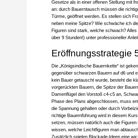
Gesetze als in einer offenen Stellung mit f
an: durch Bauerntausch müssen die richtige
Türme, geöffnet werden. Es stellen sich Fr
neben meine Spitze? Wie schwäche ich d
Figuren sind stark, welche schwach? Alles 
über 9 Stunden!) unter professioneller Anlei
Eröffnungsstrategie 
Die „Königsindische Bauernkette“ ist geke
gegenüber schwarzen Bauern auf d6 und e5
kein Bauer getauscht wurde, besteht die kl
vorgerückten Bauern, die Spitze der Bauern
Damenflügel den Vorstoß c4-c5 an, Schwarz 
Phase des Plans abgeschlossen, muss ents
die Spannung gehalten oder durch Vorbeizie
richtige Bauernführung wird in diesem Kurs
setzen, müssen natürlich auch die Figuren w
wissen, welche Leichtfiguren man abtausch
Zusätzlich spielen Blockade-Ideen eine wic