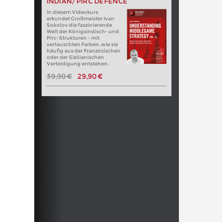
INDIAN/PIRC DEFENCE
In diesem Videokurs
erkundet Großmeister Ivan
Sokolov die faszinierende
Welt der Königsindisch- und
Pirc-Strukturen – mit
vertauschten Farben, wie sie
häufig aus der Französischen
oder der Sizilianischen
Verteidigung entstehen.
39,90 €
29,90 €