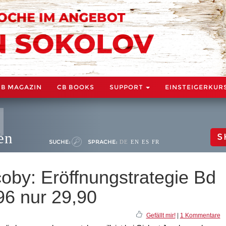
CB MAGAZIN
CB BOOKS
SUPPORT
EINSTEIGERKUR
en
S
SUCHE:
SPRACHE:
DE
EN
ES
FR
acoby: Eröffnungstrategie Bd
,96 nur 29,90
Gefällt mir!
|
1 Kommentare