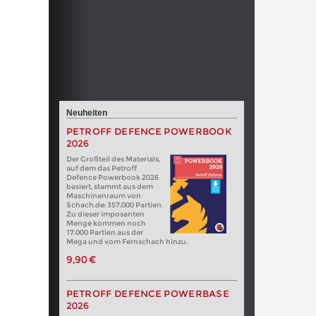
Neuheiten
PETROFF DEFENCE POWERBOOK
2026
Der Großteil des Materials,
auf dem das Petroff
Defence Powerbook 2026
basiert, stammt aus dem
Maschinenraum von
Schach.de: 357.000 Partien.
Zu dieser imposanten
Menge kommen noch
17.000 Partien aus der
Mega und vom Fernschach hinzu.
9,90 €
PETROFF DEFENCE POWERBASE
2026