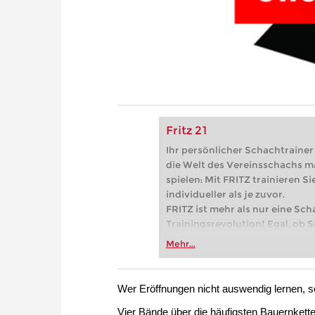
Fritz 21
Ihr persönlicher Schachtrainer -
die Welt des Vereinsschachs m
spielen: Mit FRITZ trainieren Sie
individueller als je zuvor.
FRITZ ist mehr als nur eine Sch
Trainingsrevolution! Egal, ob Si
Vereinsschachs machen oder ber
Mehr...
FRITZ trainieren Sie effizienter,
zuvor.
Wer Eröffnungen nicht auswendig lernen, son
Vier Bände über die häufigsten Bauernkett