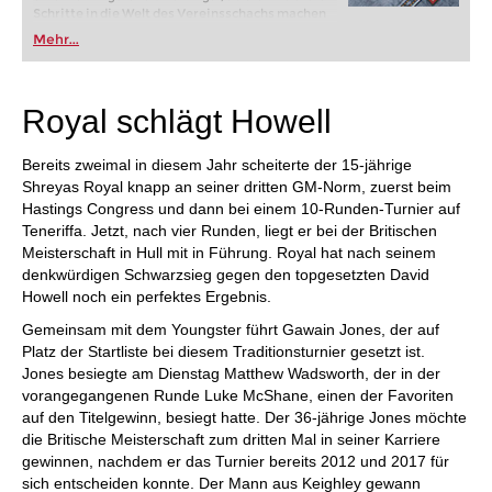
Schritte in die Welt des Vereinsschachs machen
oder bereits auf Turnierniveau spielen: Mit
Mehr...
FRITZ trainieren Sie effizienter, intelligenter und
individueller als je zuvor.
Royal schlägt Howell
Bereits zweimal in diesem Jahr scheiterte der 15-jährige
Shreyas Royal knapp an seiner dritten GM-Norm, zuerst beim
Hastings Congress und dann bei einem 10-Runden-Turnier auf
Teneriffa. Jetzt, nach vier Runden, liegt er bei der Britischen
Meisterschaft in Hull mit in Führung. Royal hat nach seinem
denkwürdigen Schwarzsieg gegen den topgesetzten David
Howell noch ein perfektes Ergebnis.
Gemeinsam mit dem Youngster führt Gawain Jones, der auf
Platz der Startliste bei diesem Traditionsturnier gesetzt ist.
Jones besiegte am Dienstag Matthew Wadsworth, der in der
vorangegangenen Runde Luke McShane, einen der Favoriten
auf den Titelgewinn, besiegt hatte. Der 36-jährige Jones möchte
die Britische Meisterschaft zum dritten Mal in seiner Karriere
gewinnen, nachdem er das Turnier bereits 2012 und 2017 für
sich entscheiden konnte. Der Mann aus Keighley gewann