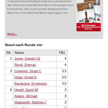
In diesem zweibändigen Videokurs präsentiert
der Internationale Meister Martin Breutigam ein
komplettes, fein aufeinander abgestimmtes
Repertoire für Weiß auf Basis des Zuges 1.e4.
Mehr...
Stand nach Runde vier
Rk.
Name
TB1
1
Jones, Gawain Cb
4
Royal, Shreyas
4
3
Conquest, Stuart C
3,5
Ghasi, Ameet K
3,5
Bazakutsa, Svyatoslav
3,5
6
Howell, David Wl
3
Adams, Michael
3
Wadsworth, Matthew J
3