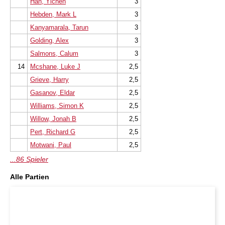
Han, Yichen
3
Hebden, Mark L
3
Kanyamarala, Tarun
3
Golding, Alex
3
Salmons, Calum
3
14
Mcshane, Luke J
2,5
Grieve, Harry
2,5
Gasanov, Eldar
2,5
Williams, Simon K
2,5
Willow, Jonah B
2,5
Pert, Richard G
2,5
Motwani, Paul
2,5
...86 Spieler
Alle Partien