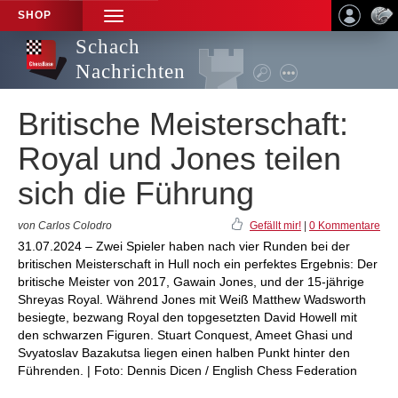
SHOP
TOGGLE
NAVIGATION
Schach
Nachrichten
Britische Meisterschaft:
Royal und Jones teilen
sich die Führung
von Carlos Colodro
Gefällt mir!
|
0 Kommentare
31.07.2024 – Zwei Spieler haben nach vier Runden bei der
britischen Meisterschaft in Hull noch ein perfektes Ergebnis: Der
britische Meister von 2017, Gawain Jones, und der 15-jährige
Shreyas Royal. Während Jones mit Weiß Matthew Wadsworth
besiegte, bezwang Royal den topgesetzten David Howell mit
den schwarzen Figuren. Stuart Conquest, Ameet Ghasi und
Svyatoslav Bazakutsa liegen einen halben Punkt hinter den
Führenden. | Foto: Dennis Dicen / English Chess Federation