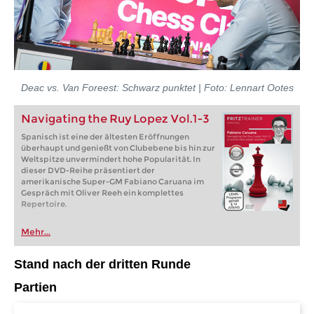
Deac vs. Van Foreest: Schwarz punktet | Foto: Lennart Ootes
Navigating the Ruy Lopez Vol.1-3
Spanisch ist eine der ältesten Eröffnungen
überhaupt und genießt von Clubebene bis hin zur
Weltspitze unvermindert hohe Popularität. In
dieser DVD-Reihe präsentiert der
amerikanische Super-GM Fabiano Caruana im
Gespräch mit Oliver Reeh ein komplettes
Repertoire.
Mehr...
Stand nach der dritten Runde
Partien