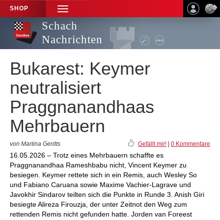
SHOP
TOGGLE
NAVIGATION
Schach
Nachrichten
Bukarest: Keymer
neutralisiert
Praggnanandhaas
Mehrbauern
von Martina Gerdts
Gefällt mir!
|
0 Kommentare
16.05.2026 – Trotz eines Mehrbauern schaffte es
Praggnanandhaa Rameshbabu nicht, Vincent Keymer zu
besiegen. Keymer rettete sich in ein Remis, auch Wesley So
und Fabiano Caruana sowie Maxime Vachier-Lagrave und
Javokhir Sindarov teilten sich die Punkte in Runde 3. Anish Giri
besiegte Alireza Firouzja, der unter Zeitnot den Weg zum
rettenden Remis nicht gefunden hatte. Jorden van Foreest