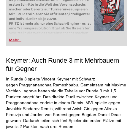
ersten Schritte in die Welt des Vereinsschachs
machen oder bereits auf Turnierniveau spielen:
Mit FRITZ trainieren Sie effizienter, intelligenter
und individueller als je zuvor.
FRITZ ist mehr als nur eine Schach-Engine – es ist
eine Trainingsrevolution! Egal, ob Sie Ihre ersten
Schritte in die Welt des Vereinsschachs machen
oder bereits auf Turnierniveau spielen: Mit
Mehr...
FRITZ trainieren Sie effizienter, intelligenter und
individueller als je zuvor.
Keymer: Auch Runde 3 mit Mehrbauern
für Gegner
In Runde 3 spielte Vincent Keymer mit Schwarz
gegen Praggnanandhaa Rameshbabu. Gemeinsam mit Maxime
Vachier-Lagrave hatten sie die Tabelle vor Runde 3 mit 1,5
Punkten angeführt. Das direkte Duell zwischen Keymer und
Praggnanandhaa endete in einem Remis. MVL spielte gegen
Javokhir Sindarov Remis, während Anish Giri gegen Alireza
Firouzja und Jorden van Foreest gegen Bogdan-Daniel Deac
gewann. Dadurch teilen sich fünf Spieler die ersten Plätze mit
jeweils 2 Punkten nach drei Runden.