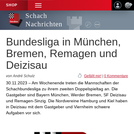
SHOP
TOGGLE
NAVIGATION
Schach
Nachrichten
Bundesliga in München,
Bremen, Remagen und
Deizisau
von André Schulz
Gefällt mir!
|
0 Kommentare
30.11.2023 – Am Wochenende treten die Mannschaften der
Schachbundesliga zu ihrem zweiten Doppelspieltag an. Die
Gastgeber sind Bayern München, Werder Bremen, SF Deizisau
und Remagen-Sinzig. Die Nordvereine Hamburg und Kiel haben
in Deizisau mit dem Gastgeber und Viernheim schwere
Aufgaben vor sich.