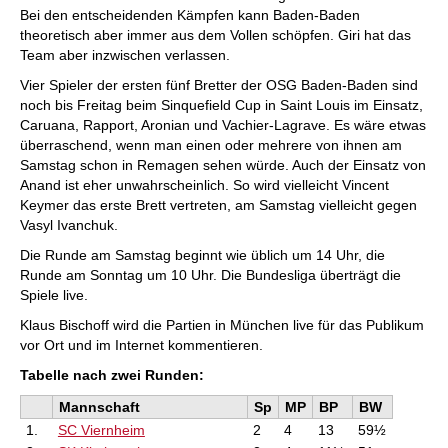
Bei den entscheidenden Kämpfen kann Baden-Baden
theoretisch aber immer aus dem Vollen schöpfen. Giri hat das
Team aber inzwischen verlassen.
Vier Spieler der ersten fünf Bretter der OSG Baden-Baden sind
noch bis Freitag beim Sinquefield Cup in Saint Louis im Einsatz,
Caruana, Rapport, Aronian und Vachier-Lagrave. Es wäre etwas
überraschend, wenn man einen oder mehrere von ihnen am
Samstag schon in Remagen sehen würde. Auch der Einsatz von
Anand ist eher unwahrscheinlich. So wird vielleicht Vincent
Keymer das erste Brett vertreten, am Samstag vielleicht gegen
Vasyl Ivanchuk.
Die Runde am Samstag beginnt wie üblich um 14 Uhr, die
Runde am Sonntag um 10 Uhr. Die Bundesliga überträgt die
Spiele live.
Klaus Bischoff wird die Partien in München live für das Publikum
vor Ort und im Internet kommentieren.
Tabelle nach zwei Runden:
Mannschaft
Sp
MP
BP
BW
1.
SC Viernheim
2
4
13
59½