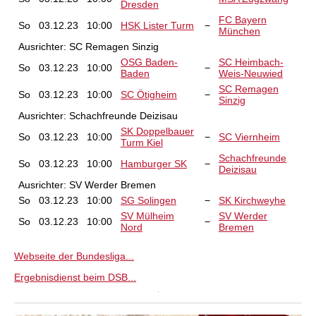
Dresden
FC Bayern
So
03.12.23
10:00
HSK Lister Turm
−
München
Ausrichter:
SC Remagen Sinzig
OSG Baden-
SC Heimbach-
So
03.12.23
10:00
−
Baden
Weis-Neuwied
SC Remagen
So
03.12.23
10:00
SC Ötigheim
−
Sinzig
Ausrichter:
Schachfreunde Deizisau
SK Doppelbauer
So
03.12.23
10:00
−
SC Viernheim
Turm Kiel
Schachfreunde
So
03.12.23
10:00
Hamburger SK
−
Deizisau
Ausrichter:
SV Werder Bremen
So
03.12.23
10:00
SG Solingen
−
SK Kirchweyhe
SV Mülheim
SV Werder
So
03.12.23
10:00
−
Nord
Bremen
Webseite der Bundesliga...
Ergebnisdienst beim DSB...