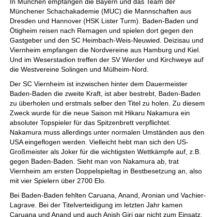
In München empfangen die Bayern und das Team der
Münchener Schachakademie (MUC) die Mannschaften aus
Dresden und Hannover (HSK Lister Turm). Baden-Baden und
Ötigheim reisen nach Remagen und spielen dort gegen den
Gastgeber und den SC Heimbach-Weis-Neuwied. Deizisau und
Viernheim empfangen die Nordvereine aus Hamburg und Kiel.
Und im Weserstadion treffen der SV Werder und Kirchweye auf
die Westvereine Solingen und Mülheim-Nord.
Der SC Viernheim ist inzwischen hinter dem Dauermeister
Baden-Baden die zweite Kraft, ist aber bestrebt, Baden-Baden
zu überholen und erstmals selber den Titel zu holen. Zu diesem
Zweck wurde für die neue Saison mit Hikaru Nakamura ein
absoluter Topspieler für das Spitzenbrett verpflichtet.
Nakamura muss allerdings unter normalen Umständen aus den
USA eingeflogen werden. Vielleicht hebt man sich den US-
Großmeister als Joker für die wichtigsten Wettkämpfe auf, z.B.
gegen Baden-Baden. Sieht man von Nakamura ab, trat
Viernheim am ersten Doppelspieltag in Bestbesetzung an, also
mit vier Spielern über 2700 Elo.
Bei Baden-Baden fehlten Caruana, Anand, Aronian und Vachier-
Lagrave. Bei der Titelverteidigung im letzten Jahr kamen
Caruana und Anand und auch Anish Giri gar nicht zum Einsatz.