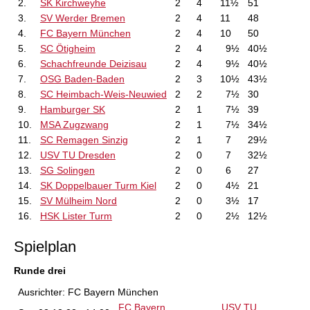
2.
SK Kirchweyhe
2
4
11½
51
3.
SV Werder Bremen
2
4
11
48
4.
FC Bayern München
2
4
10
50
5.
SC Ötigheim
2
4
9½
40½
6.
Schachfreunde Deizisau
2
4
9½
40½
7.
OSG Baden-Baden
2
3
10½
43½
8.
SC Heimbach-Weis-Neuwied
2
2
7½
30
9.
Hamburger SK
2
1
7½
39
10.
MSA Zugzwang
2
1
7½
34½
11.
SC Remagen Sinzig
2
1
7
29½
12.
USV TU Dresden
2
0
7
32½
13.
SG Solingen
2
0
6
27
14.
SK Doppelbauer Turm Kiel
2
0
4½
21
15.
SV Mülheim Nord
2
0
3½
17
16.
HSK Lister Turm
2
0
2½
12½
Spielplan
Runde drei
Ausrichter:
FC Bayern München
FC Bayern
USV TU