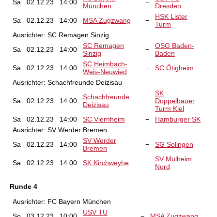
Sa
02.12.23
14:00
−
München
Dresden
HSK Lister
Sa
02.12.23
14:00
MSA Zugzwang
−
Turm
Ausrichter:
SC Remagen Sinzig
SC Remagen
OSG Baden-
Sa
02.12.23
14:00
−
Sinzig
Baden
SC Heimbach-
Sa
02.12.23
14:00
−
SC Ötigheim
Weis-Neuwied
Ausrichter:
Schachfreunde Deizisau
SK
Schachfreunde
Sa
02.12.23
14:00
−
Doppelbauer
Deizisau
Turm Kiel
Sa
02.12.23
14:00
SC Viernheim
−
Hamburger SK
Ausrichter:
SV Werder Bremen
SV Werder
Sa
02.12.23
14:00
−
SG Solingen
Bremen
SV Mülheim
Sa
02.12.23
14:00
SK Kirchweyhe
−
Nord
Runde 4
Ausrichter:
FC Bayern München
USV TU
So
03.12.23
10:00
−
MSA Zugzwang