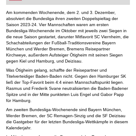
FRITZ trainieren Sie effizienter, intelligenter und
individueller als je zuvor.
Am kommenden Wochenende, dem 2. und 3. Dezember,
absolviert die Bundesliga ihren zweiten Doppelspieltag der
Saison 2023-24. Vier Mannschaften waren am ersten
Bundesliga-Wochenende im Oktober mit jeweils zwei Siegen in
die neue Saison gestartet, darunter Mitfavorit SC Viernheim, die
Schachabteilungen der Fußball-Traditionsvereine Bayern
München und Werder Bremen, Bremens Reisepartner
Kirchweye, außerdem Aufsteiger Ötigheim mit seinen Siegen
gegen Kiel und Hamburg, und Deizisau.
Was Ötigheim gelang, schaffte der Reisepartner und
Titelverteidiger Baden-Baden nicht. Gegen den Hamburger SK
ließ der Top-Favorit beim 4:4 einen Mannschaftspunkt liegen.
Rasmus und Frederik Svane neutralisierten die Baden-Badener
Spitze und in der Mitte punkteten Luis Engel und Gabor Papp
für Hamburg.
Am zweiten Bundesliga-Wochenende sind Bayern München,
Werder Bremen, der SC Remagen-Sinzig und die SF Deizisau
die Gastgeber für der letzten Bundesliga-Wettkämpfe in diesem
Kalenderjahr.