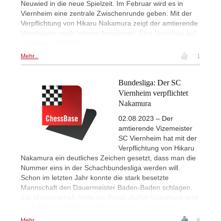
Neuwied in die neue Spielzeit. Im Februar wird es in
Viernheim eine zentrale Zwischenrunde geben. Mit der
Verpflichtung von Hikaru Nakamura zeigt der amtierende
Vizemeister noch höhere Ambitionen. Eine Vorschau auf
die Saison 2023/24.
Mehr...
1
Bundesliga: Der SC
Viernheim verpflichtet
Nakamura
02.08.2023 – Der
amtierende Vizemeister
SC Viernheim hat mit der
Verpflichtung von Hikaru
Nakamura ein deutliches Zeichen gesetzt, dass man die
Nummer eins in der Schachbundesliga werden will.
Schon im letzten Jahr konnte die stark besetzte
Mannschaft den Dauermeister Baden-Baden schlagen.
Zur Meisterschaft fehlte ein Punkt. Außer Nakamura wird
auch Parham Maghsoodloo das Team verstärken.
Mehr...
6