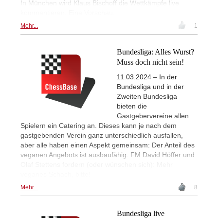
In München wird Klaus Bischoff die Wettkämpfe live
kommentieren. Eine Vorschau:
Mehr...
1
Bundesliga: Alles Wurst?
Muss doch nicht sein!
11.03.2024 – In der
Bundesliga und in der
Zweiten Bundesliga
bieten die
Gastgebervereine allen
Spielern ein Catering an. Dieses kann je nach dem
gastgebenden Verein ganz unterschiedlich ausfallen,
aber alle haben einen Aspekt gemeinsam: Der Anteil des
veganen Angebots ist ausbaufähig. FM David Höffer und
Olaf Stettens fordern (oder wünschen sich): Mehr
veganes Schach, bitte!
Mehr...
8
Bundesliga live