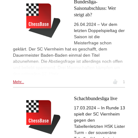
Bundesliga-
Saisonabschluss: Wer
steigt ab?
26.04.2024 – Vor dem
letzten Doppelspieltag der
Saison ist die
Meisterfrage schon
geklärt. Der SC Viernheim hat es geschafft, dem
Dauermeister Baden-Baden einmal den Titel
abzunehmen. Die Abstiegsfrage ist allerdings noch offen
und beliebt spannend. Drei Mannschaften kämpfen um
den rettenden 12. Platz.
Mehr...
1
Schachbundesliga live
17.03.2024 – In Runde 13
spielt der SC Viernheim
gegen den
Tabellenletzten HSK Lister
Turm - der souveräne