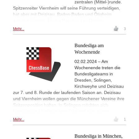
zentralen (Mittel-)runde.
Spitzenreiter Viernheim will seine Führung verteidigen,
hat aber mit Deizisau, Baden-Baden und Ötigheim
schwere Gegner. Hikaru Nakamura soll helfen.
Mehr...
3
Bundesliga am
Wochenende
02.02.2024 – Am
Wochenende treten die
Bundesligateams in
Dresden, Solingen,
Kirchweyhe und Deizisau
zur 7. und 8. Runde der laufenden Saison an. Deizisau
und Viernheim wollen gegen die Münchener Vereine ihre
Spitzenposition halten. In Solingen möchten sich
Hamburg und Kiel aus dem Tabellenkeller spielen.
Mehr...
1
Bundesliga in München,