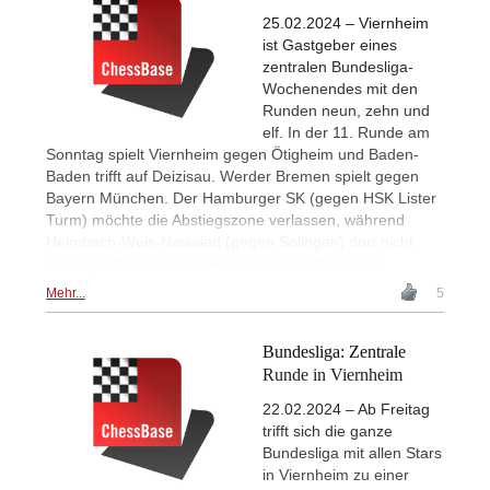
25.02.2024 – Viernheim
ist Gastgeber eines
zentralen Bundesliga-
Wochenendes mit den
Runden neun, zehn und
elf. In der 11. Runde am
Sonntag spielt Viernheim gegen Ötigheim und Baden-
Baden trifft auf Deizisau. Werder Bremen spielt gegen
Bayern München. Der Hamburger SK (gegen HSK Lister
Turm) möchte die Abstiegszone verlassen, während
Heimbach-Weis-Neuwied (gegen Solingen) dort nicht
hineingeraten möchte. Hier live ab ca. 10.15 Uhr.
Mehr...
5
Bundesliga: Zentrale
Runde in Viernheim
22.02.2024 – Ab Freitag
trifft sich die ganze
Bundesliga mit allen Stars
in Viernheim zu einer