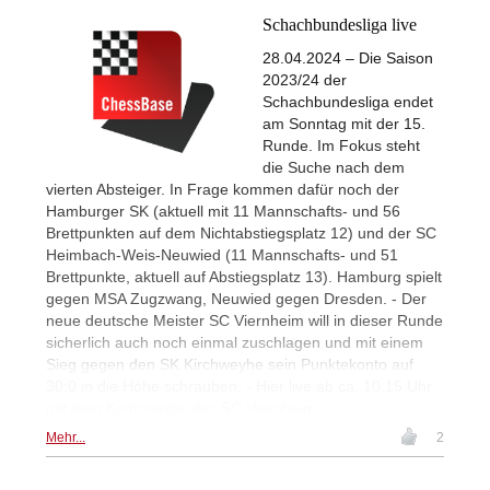
Schachbundesliga live
28.04.2024 – Die Saison
2023/24 der
Schachbundesliga endet
am Sonntag mit der 15.
Runde. Im Fokus steht
die Suche nach dem
vierten Absteiger. In Frage kommen dafür noch der
Hamburger SK (aktuell mit 11 Mannschafts- und 56
Brettpunkten auf dem Nichtabstiegsplatz 12) und der SC
Heimbach-Weis-Neuwied (11 Mannschafts- und 51
Brettpunkte, aktuell auf Abstiegsplatz 13). Hamburg spielt
gegen MSA Zugzwang, Neuwied gegen Dresden. - Der
neue deutsche Meister SC Viernheim will in dieser Runde
sicherlich auch noch einmal zuschlagen und mit einem
Sieg gegen den SK Kirchweyhe sein Punktekonto auf
30:0 in die Höhe schrauben. - Hier live ab ca. 10.15 Uhr
mit dem Kommentar des SC Viernheim.
Mehr...
2