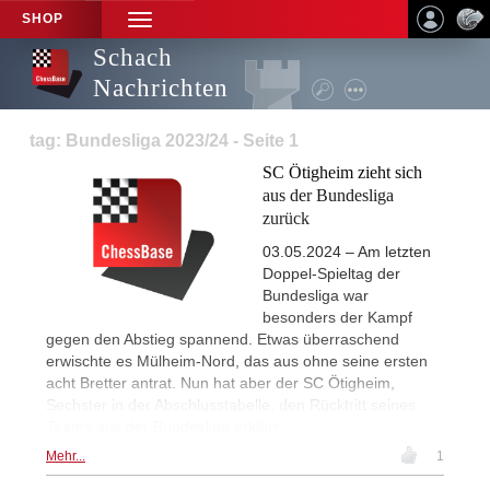
SHOP
TOGGLE
NAVIGATION
Schach
Nachrichten
tag: Bundesliga 2023/24 - Seite 1
SC Ötigheim zieht sich
aus der Bundesliga
zurück
03.05.2024 – Am letzten
Doppel-Spieltag der
Bundesliga war
besonders der Kampf
gegen den Abstieg spannend. Etwas überraschend
erwischte es Mülheim-Nord, das aus ohne seine ersten
acht Bretter antrat. Nun hat aber der SC Ötigheim,
Sechster in der Abschlusstabelle, den Rücktritt seines
Teams aus der Bundesliga erklärt.
Mehr...
1