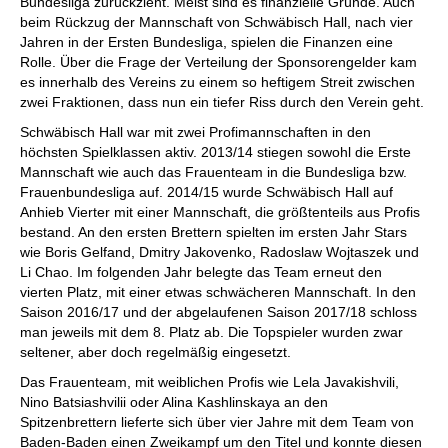
Bundesliga zurückzieht. Meist sind es finanzielle Gründe. Auch
beim Rückzug der Mannschaft von Schwäbisch Hall, nach vier
Jahren in der Ersten Bundesliga, spielen die Finanzen eine
Rolle. Über die Frage der Verteilung der Sponsorengelder kam
es innerhalb des Vereins zu einem so heftigem Streit zwischen
zwei Fraktionen, dass nun ein tiefer Riss durch den Verein geht.
Schwäbisch Hall war mit zwei Profimannschaften in den
höchsten Spielklassen aktiv. 2013/14 stiegen sowohl die Erste
Mannschaft wie auch das Frauenteam in die Bundesliga bzw.
Frauenbundesliga auf. 2014/15 wurde Schwäbisch Hall auf
Anhieb Vierter mit einer Mannschaft, die größtenteils aus Profis
bestand. An den ersten Brettern spielten im ersten Jahr Stars
wie Boris Gelfand, Dmitry Jakovenko, Radoslaw Wojtaszek und
Li Chao. Im folgenden Jahr belegte das Team erneut den
vierten Platz, mit einer etwas schwächeren Mannschaft. In den
Saison 2016/17 und der abgelaufenen Saison 2017/18 schloss
man jeweils mit dem 8. Platz ab. Die Topspieler wurden zwar
seltener, aber doch regelmäßig eingesetzt.
Das Frauenteam, mit weiblichen Profis wie Lela Javakishvili,
Nino Batsiashvilii oder Alina Kashlinskaya an den
Spitzenbrettern lieferte sich über vier Jahre mit dem Team von
Baden-Baden einen Zweikampf um den Titel und konnte diesen