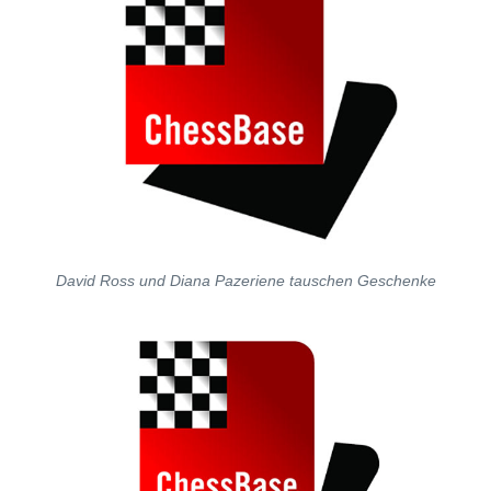
David Ross und Diana Pazeriene tauschen Geschenke