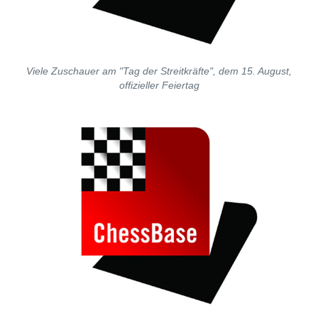
Viele Zuschauer am "Tag der Streitkräfte", dem 15. August,
offizieller Feiertag