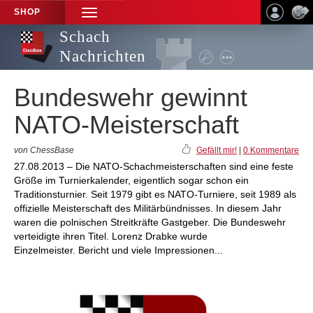
SHOP
TOGGLE
NAVIGATION
Schach
Nachrichten
Bundeswehr gewinnt
NATO-Meisterschaft
von ChessBase
Gefällt mir!
|
0 Kommentare
27.08.2013 – Die NATO-Schachmeisterschaften sind eine feste
Größe im Turnierkalender, eigentlich sogar schon ein
Traditionsturnier. Seit 1979 gibt es NATO-Turniere, seit 1989 als
offizielle Meisterschaft des Militärbündnisses. In diesem Jahr
waren die polnischen Streitkräfte Gastgeber. Die Bundeswehr
verteidigte ihren Titel. Lorenz Drabke wurde
Einzelmeister. Bericht und viele Impressionen...