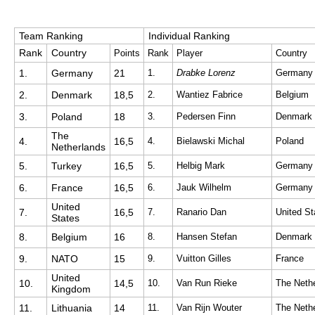
Team Ranking
Individual Ranking
Rank
Country
Points
Rank
Player
Country
1.
Germany
21
1.
Drabke Lorenz
Germany
2.
Denmark
18,5
2.
Wantiez Fabrice
Belgium
3.
Poland
18
3.
Pedersen Finn
Denmark
The
4.
16,5
4.
Bielawski Michal
Poland
Netherlands
5.
Turkey
16,5
5.
Helbig Mark
Germany
6.
France
16,5
6.
Jauk Wilhelm
Germany
United
7.
16,5
7.
Ranario Dan
United St
States
8.
Belgium
16
8.
Hansen Stefan
Denmark
9.
NATO
15
9.
Vuitton Gilles
France
United
10.
14,5
10.
Van Run Rieke
The Neth
Kingdom
11.
Lithuania
14
11.
Van Rijn Wouter
The Neth