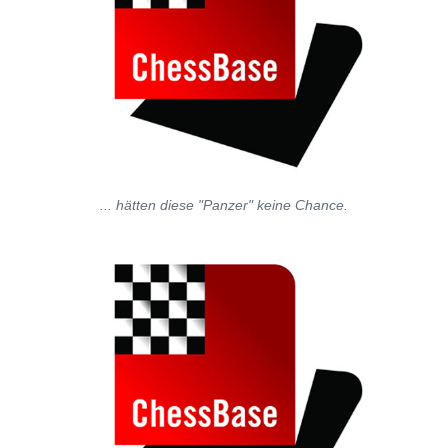
... hätten diese "Panzer" keine Chance.