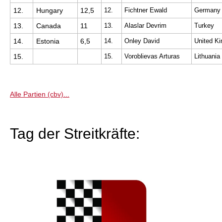
12.
Hungary
12,5
12.
Fichtner Ewald
Germany
13.
Canada
11
13.
Alaslar Devrim
Turkey
14.
Estonia
6,5
14.
Onley David
United K
15.
15.
Voroblievas Arturas
Lithuania
Alle Partien (cbv)...
Tag der Streitkräfte: