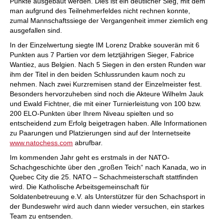
Punkte ausgebaut werden. Dies ist ein deutlicher Sieg, mit dem
man aufgrund des Teilnehmerfeldes nicht rechnen konnte,
zumal Mannschaftssiege der Vergangenheit immer ziemlich eng
ausgefallen sind.
In der Einzelwertung siegte IM Lorenz Drabke souverän mit 6
Punkten aus 7 Partien vor dem letztjährigen Sieger, Fabrice
Wantiez, aus Belgien. Nach 5 Siegen in den ersten Runden war
ihm der Titel in den beiden Schlussrunden kaum noch zu
nehmen. Nach zwei Kurzremisen stand der Einzelmeister fest.
Besonders hervorzuheben sind noch die Akteure Wilhelm Jauk
und Ewald Fichtner, die mit einer Turnierleistung von 100 bzw.
200 ELO-Punkten über Ihrem Niveau spielten und so
entscheidend zum Erfolg beigetragen haben. Alle Informationen
zu Paarungen und Platzierungen sind auf der Internetseite
www.natochess.com
abrufbar.
Im kommenden Jahr geht es erstmals in der NATO-
Schachgeschichte über den „großen Teich“ nach Kanada, wo in
Quebec City die 25. NATO – Schachmeisterschaft stattfinden
wird. Die Katholische Arbeitsgemeinschaft für
Soldatenbetreuung e.V. als Unterstützer für den Schachsport in
der Bundeswehr wird auch dann wieder versuchen, ein starkes
Team zu entsenden.