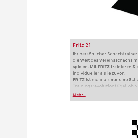
Fritz 21
Ihr persönlicher Schachtrainer -
die Welt des Vereinsschachs m
spielen: Mit FRITZ trainieren Sie
individueller als je zuvor.
FRITZ ist mehr als nur eine Sch
Trainingsrevolution! Egal, ob Si
Vereinsschachs machen oder ber
Mehr...
FRITZ trainieren Sie effizienter,
zuvor.