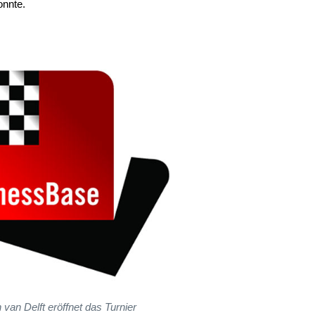
onnte.
 van Delft eröffnet das Turnier