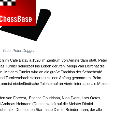
Foto: Peter Doggers
hrlich im Cafe Batavia 1920 im Zentrum von Amsterdam statt. Peter
s Turnier seinerzeit ins Leben gerufen. Merijn van Delft hat die
. Mit dem Turnier wird an die große Tradition der Schachcafé
 und Turnierschach seinerzeit seinen Anfang genommen. Beim
umeist niederländische Talente auf arrivierte internationale Meister
rden van Foreest, Etienne Goudriaan, Nico Zwirs, Lars Ootes,
nd Andreas Heimann (Deutschland) auf die Meister Dimitri
maltz. Den besten Start hatte Dimitri Reindermann, der alle