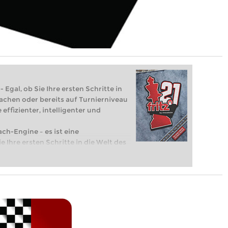
 Egal, ob Sie Ihre ersten Schritte in
achen oder bereits auf Turnierniveau
 effizienter, intelligenter und
ach-Engine – es ist eine
e Ihre ersten Schritte in die Welt des
eits auf Turnierniveau spielen: Mit
 intelligenter und individueller als je