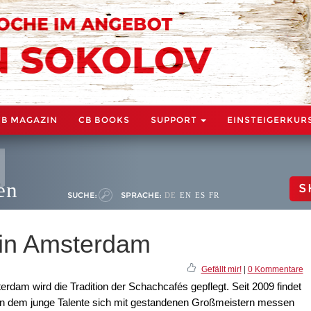
CB MAGAZIN
CB BOOKS
SUPPORT
EINSTEIGERKUR
en
S
SUCHE:
SPRACHE:
DE
EN
ES
FR
in Amsterdam
Gefällt mir!
|
0 Kommentare
rdam wird die Tradition der Schachcafés gepflegt. Seit 2009 findet
t, in dem junge Talente sich mit gestandenen Großmeistern messen