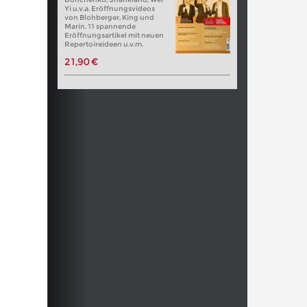
Yi u.v.a. Eröffnungsvideos
von Blohberger, King und
Marin. 11 spannende
Eröffnungsartikel mit neuen
Repertoireideen u.v.m.
21,90 €