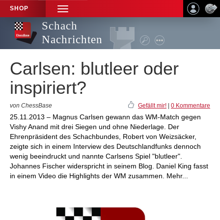
SHOP
TOGGLE
NAVIGATION
Schach
Nachrichten
Carlsen: blutleer oder
inspiriert?
von ChessBase
Gefällt mir!
|
0 Kommentare
25.11.2013 – Magnus Carlsen gewann das WM-Match gegen
Vishy Anand mit drei Siegen und ohne Niederlage. Der
Ehrenpräsident des Schachbundes, Robert von Weizsäcker,
zeigte sich in einem Interview des Deutschlandfunks dennoch
wenig beeindruckt und nannte Carlsens Spiel "blutleer".
Johannes Fischer widerspricht in seinem Blog. Daniel King fasst
in einem Video die Highlights der WM zusammen. Mehr...