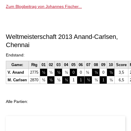
Zum Blogbeitrag von Johannes Fischer...
Weltmeisterschaft 2013 Anand-Carlsen,
Chennai
Endstand:
Game:
Rtg
01
02
03
04
05
06
07
08
09
10
Score
V. Anand
2775
½
½
½
½
0
0
½
½
0
½
3,5
M. Carlsen
2870
½
½
½
½
1
1
½
½
1
½
6,5
Alle Partien: