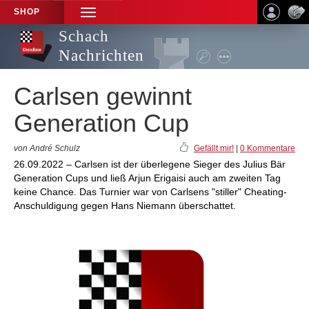
SHOP
TOGGLE
NAVIGATION
Schach
Nachrichten
Carlsen gewinnt
Generation Cup
von André Schulz
Gefällt mir!
|
0 Kommentare
26.09.2022 – Carlsen ist der überlegene Sieger des Julius Bär
Generation Cups und ließ Arjun Erigaisi auch am zweiten Tag
keine Chance. Das Turnier war von Carlsens "stiller" Cheating-
Anschuldigung gegen Hans Niemann überschattet.