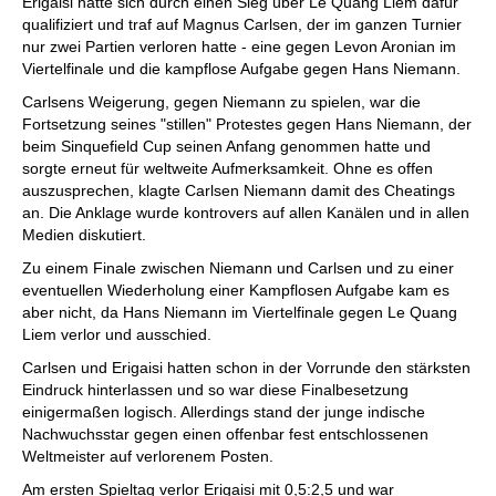
Erigaisi hatte sich durch einen Sieg über Le Quang Liem dafür
qualifiziert und traf auf Magnus Carlsen, der im ganzen Turnier
nur zwei Partien verloren hatte - eine gegen Levon Aronian im
Viertelfinale und die kampflose Aufgabe gegen Hans Niemann.
Carlsens Weigerung, gegen Niemann zu spielen, war die
Fortsetzung seines "stillen" Protestes gegen Hans Niemann, der
beim Sinquefield Cup seinen Anfang genommen hatte und
sorgte erneut für weltweite Aufmerksamkeit. Ohne es offen
auszusprechen, klagte Carlsen Niemann damit des Cheatings
an. Die Anklage wurde kontrovers auf allen Kanälen und in allen
Medien diskutiert.
Zu einem Finale zwischen Niemann und Carlsen und zu einer
eventuellen Wiederholung einer Kampflosen Aufgabe kam es
aber nicht, da Hans Niemann im Viertelfinale gegen Le Quang
Liem verlor und ausschied.
Carlsen und Erigaisi hatten schon in der Vorrunde den stärksten
Eindruck hinterlassen und so war diese Finalbesetzung
einigermaßen logisch. Allerdings stand der junge indische
Nachwuchsstar gegen einen offenbar fest entschlossenen
Weltmeister auf verlorenem Posten.
Am ersten Spieltag verlor Erigaisi mit 0,5:2,5 und war