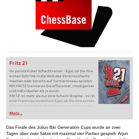
Fritz 21
Ihr persönlicher Schachtrainer - Egal, ob Sie Ihre
ersten Schritte in die Welt des Vereinsschachs
machen oder bereits auf Turnierniveau spielen:
Mit FRITZ trainieren Sie effizienter, intelligenter
und individueller als je zuvor.
FRITZ ist mehr als nur eine Schach-Engine – es ist
eine Trainingsrevolution! Egal, ob Sie Ihre ersten
Schritte in die Welt des Vereinsschachs machen
oder bereits auf Turnierniveau spielen: Mit
Mehr...
FRITZ trainieren Sie effizienter, intelligenter und
individueller als je zuvor.
Das Finale des Julius Bär Generation Cups wurde an zwei
Tagen über zwei Sätze mit maximal vier Partien gespielt. Arjun