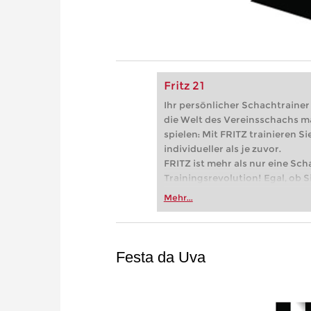
Fritz 21
Ihr persönlicher Schachtrainer -
die Welt des Vereinsschachs m
spielen: Mit FRITZ trainieren Sie
individueller als je zuvor.
FRITZ ist mehr als nur eine Sch
Trainingsrevolution! Egal, ob Si
Vereinsschachs machen oder ber
Mehr...
FRITZ trainieren Sie effizienter,
zuvor.
Festa da Uva