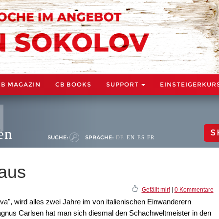
CB MAGAZIN
CB BOOKS
SUPPORT
EINSTEIGERKUR
en
S
SUCHE:
SPRACHE:
DE
EN
ES
FR
haus
Gefällt mir!
|
0 Kommentare
a", wird alles zwei Jahre im von italienischen Einwanderern
Magnus Carlsen hat man sich diesmal den Schachweltmeister in den