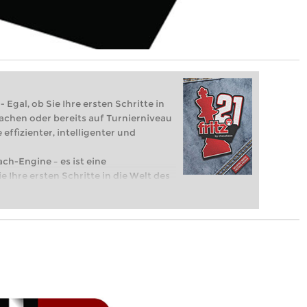
 Egal, ob Sie Ihre ersten Schritte in
achen oder bereits auf Turnierniveau
 effizienter, intelligenter und
ach-Engine – es ist eine
e Ihre ersten Schritte in die Welt des
eits auf Turnierniveau spielen: Mit
 intelligenter und individueller als je