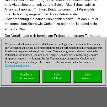
eine Aktion bewertet, mit der die Spieler "das Schachspiel in
Misskredit gebracht" hätten. Beide bekamen null Punkte für
ihre Darbietung angerechnet. Dass Dubov in der
Endabrechnung ein halber Punkt fehlen sollte, um das Turnier
mit demselben Score wie Carlsen zu beenden, ist dabei nicht
ohne Ironie...
Der Vorfall hatte sich bereits am Freitag, dem ersten Turniertag,
ereignet. Weil Nepo gegen die Entscheidung Widerspruch
Wir verwenden Cookies und vergleichbare Technologien, um bestimmte Funktionen
einlegte, war eine Sitzung des Schiedsgerichts erforderlich, was
zur Verfügung zu stellen, die Nutzererfahrungen zu verbessern und interessengerechte
zu einigem zeitlichen Verzug führen sollte. Noch ein zweiter
Inhalte auszuspielen. Abhängig von ihrem Verwendungszweck können dabei neben
Einspruch eines Spielers führte an diesem Tag zu Verzug: Der
technisch erforderlichen Cookies auch Analyse-Cookies sowie Marketing-Cookies
eingesetzt werden.
Hier
können Sie der Verwendung von Analyse-Cookies und
US-Amerikaner Andrew Hong beschwerte sich beim
Marketing-Cookies widersprechen. Weitere Informationen finden Sie in unserer
Schiedsrichter über eine nicht korrekt funktionierende Uhr. Es
Datenschutzerklärung
.
konnte aber bei einer Prüfung kein Defekt an dem Gerät
festgestellt werden. Das Turniergericht konstatierte, dass Hong
Detaillierte
Alles
Alles
Informationen
ablehnen
akzeptieren
wohl nicht in der Lage gewesen war, den Knopf an der Uhr
angemessen zu betätigen.