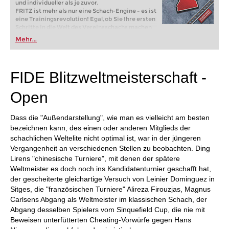
und individueller als je zuvor.
FRITZ ist mehr als nur eine Schach-Engine – es ist
eine Trainingsrevolution! Egal, ob Sie Ihre ersten
Schritte in die Welt des Vereinsschachs machen
oder bereits auf Turnierniveau spielen: Mit
Mehr...
FRITZ trainieren Sie effizienter, intelligenter und
individueller als je zuvor.
FIDE Blitzweltmeisterschaft -
Open
Dass die "Außendarstellung", wie man es vielleicht am besten
bezeichnen kann, des einen oder anderen Mitglieds der
schachlichen Weltelite nicht optimal ist, war in der jüngeren
Vergangenheit an verschiedenen Stellen zu beobachten. Ding
Lirens "chinesische Turniere", mit denen der spätere
Weltmeister es doch noch ins Kandidatenturnier geschafft hat,
der gescheiterte gleichartige Versuch von Leinier Dominguez in
Sitges, die "französischen Turniere" Alireza Firouzjas, Magnus
Carlsens Abgang als Weltmeister im klassischen Schach, der
Abgang desselben Spielers vom Sinquefield Cup, die nie mit
Beweisen unterfütterten Cheating-Vorwürfe gegen Hans