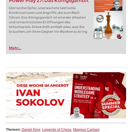
Power Play 27: Das Königsgambit
Glorreiche Opfer, unerwartete taktische
Kombinationen und Angriffe, die zum Matt
führen. Das Königsgambit ist eine der ältesten
und romantischsten Eröffnungen des
Schachspiels. Diese DVD enthält alles, was Sie
brauchen, um ihren Gegner ins Wanken zu bring
Mehr...
Themen:
Daniel King
,
Legends of Chess
,
Magnus Carlsen