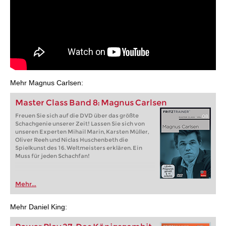
Mehr Magnus Carlsen:
Master Class Band 8: Magnus Carlsen
Freuen Sie sich auf die DVD über das größte
Schachgenie unserer Zeit! Lassen Sie sich von
unseren Experten Mihail Marin, Karsten Müller,
Oliver Reeh und Niclas Huschenbeth die
Spielkunst des 16. Weltmeisters erklären. Ein
Muss für jeden Schachfan!
Mehr...
Mehr Daniel King: