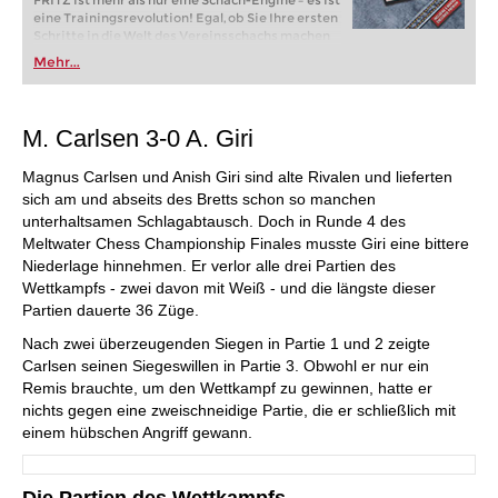
FRITZ ist mehr als nur eine Schach-Engine – es ist
eine Trainingsrevolution! Egal, ob Sie Ihre ersten
Schritte in die Welt des Vereinsschachs machen
oder bereits auf Turnierniveau spielen: Mit
Mehr...
FRITZ trainieren Sie effizienter, intelligenter und
individueller als je zuvor.
M. Carlsen 3-0 A. Giri
Magnus Carlsen und Anish Giri sind alte Rivalen und lieferten
sich am und abseits des Bretts schon so manchen
unterhaltsamen Schlagabtausch. Doch in Runde 4 des
Meltwater Chess Championship Finales musste Giri eine bittere
Niederlage hinnehmen. Er verlor alle drei Partien des
Wettkampfs - zwei davon mit Weiß - und die längste dieser
Partien dauerte 36 Züge.
Nach zwei überzeugenden Siegen in Partie 1 und 2 zeigte
Carlsen seinen Siegeswillen in Partie 3. Obwohl er nur ein
Remis brauchte, um den Wettkampf zu gewinnen, hatte er
nichts gegen eine zweischneidige Partie, die er schließlich mit
einem hübschen Angriff gewann.