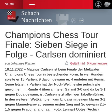
SHOP
TOGGLE
NAVIGATION
Schach
Nachrichten
Champions Chess Tour
Finale: Sieben Siege in
Folge - Carlsen dominiert
von Johannes Fischer
Gefällt mir!
|
0 Kommentare
18.11.2022 – Magnus Carlsen ist beim Finale der Meltwater
Champions Chess Tour in bestechender Form: In vier Runden
spielte er 13 Partien, 9 davon gewann er, 4 endeten mit Remis.
Seine letzten 7 Partien hat der Noch-Weltmeister jedoch alle
gewonnen. In Runde 4 überrannte er Giri mit 3-0 und da Le 3-1
gegen Duda gewann, ist Carlsen jetzt alleiniger Tabellenführer.
In den weiteren Wettkämpfen kam Erigaisi mit einem klaren 3-1
gegen Mamedyarov zu seinem ersten Sieg und So gewann 2,5-
1,5 gegen Praggnanandhaa. | Foto: Lennart Ootes (Archiv)