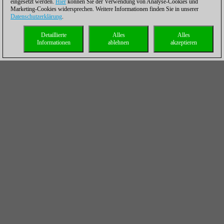
eingesetzt werden.
Hier
können Sie der Verwendung von Analyse-Cookies und
Marketing-Cookies widersprechen. Weitere Informationen finden Sie in unserer
Datenschutzerklärung
.
Detaillierte
Alles
Alles
Informationen
ablehnen
akzeptieren