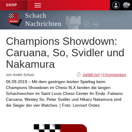
SHOP
TOGGLE
NAVIGATION
Schach
Nachrichten
Champions Showdown:
Caruana, So, Svidler und
Nakamura
von André Schulz
Gefällt mir!
|
0 Kommentare
06.09.2019 – Mit dem gestrigen letzten Spieltag beim
Champions Showdown im Chess 9LX fanden die langen
Schachwochen im Saint Louis Chess Center ihr Ende. Fabiano
Caruana, Wesley So, Peter Svidler und Hikaru Nakamura sind
die Sieger der vier Matches. | Foto: Lennart Ootes