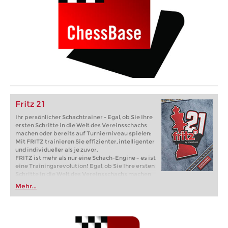
Fritz 21
Ihr persönlicher Schachtrainer - Egal, ob Sie Ihre
ersten Schritte in die Welt des Vereinsschachs
machen oder bereits auf Turnierniveau spielen:
Mit FRITZ trainieren Sie effizienter, intelligenter
und individueller als je zuvor.
FRITZ ist mehr als nur eine Schach-Engine – es ist
eine Trainingsrevolution! Egal, ob Sie Ihre ersten
Schritte in die Welt des Vereinsschachs machen
oder bereits auf Turnierniveau spielen: Mit
Mehr...
FRITZ trainieren Sie effizienter, intelligenter und
individueller als je zuvor.