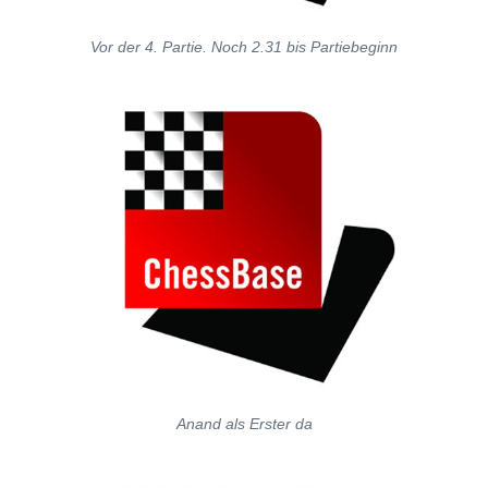
Vor der 4. Partie. Noch 2.31 bis Partiebeginn
Anand als Erster da