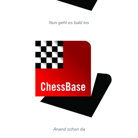
Nun geht es bald los
Anand schon da