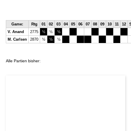
Game:
Rtg
01
02
03
04
05
06
07
08
09
10
11
12
V. Anand
2775
½
½
½
M. Carlsen
2870
½
½
½
Alle Partien bisher: